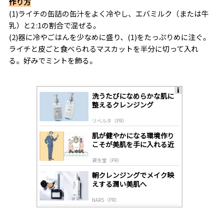
作り方
(1)ライチの缶詰の缶汁をよく冷やし、エバミルク（または牛
乳）と2 :1の割合で混ぜる。
(2)器に冷やごはんを少なめに盛り、(1)をたっぷりめに注ぐ。
ライチと皮ごと食べられるマスカットを半分に切って入れ
る。好みでミントを飾る。
洗うたびになめらかな肌に
A
整えるクレンジング
ds
by
リベルタ（PR）
lo
gl
肌が健やかになる環境作り
y
こそが美肌を手に入れる近
道
資生堂（PR）
朝クレンジングでメイク映
えする潤い美肌へ
NARS（PR）