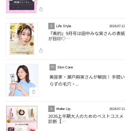
2026.07.11
3
Life Style
『美的』9月号は田中みな実さんの表紙
が目印♡…
Skin Care
美容家・瀬戸麻実さんが解説！ 手間い
らずの毛穴・...
2026.07.11
4
Make Up
2026上半期大人のためのベストコスメ
診断【…