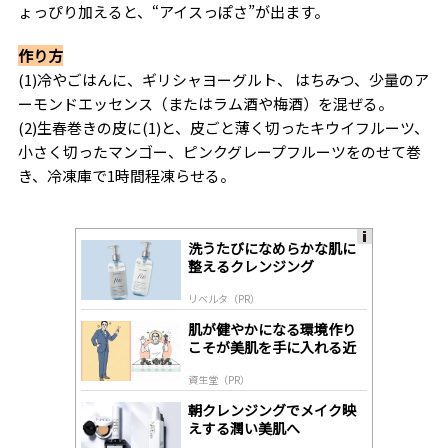
ょっぴり加えると、“アイスっぽさ”が出ます。
作り方
(1)冷やごはんに、ギリシャヨーグルト、 はちみつ、少量のア
ーモンドエッセンス（またはラム酒や梅酒）を混ぜる。
(2)生春巻きの皮に(1)と、皮ごと薄く切ったキウイフルーツ、
小さく切ったマンゴー、ピンクグレープフルーツをのせて巻
き、冷凍庫で1時間程凍らせる。
洗うたびになめらかな肌に
A
整えるクレンジング
ds
by
リベルタ（PR）
lo
gl
肌が健やかになる環境作り
y
こそが美肌を手に入れる近
道
資生堂（PR）
朝クレンジングでメイク映
えする潤い美肌へ