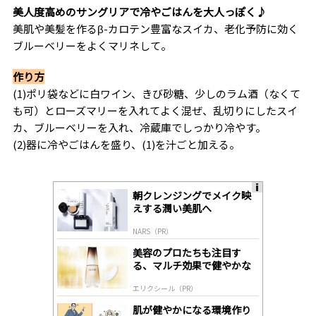
美人度高めのサングリアで冷やごはんを大人っぽく♪
美肌や美髪を作るβ-カロテン豊富なスイカ、老化予防に効く
ブルーベリーをよくマリネして。
作り方
(1)ポリ袋などに白ワイン、きび砂糖、少しのラム酒（なくて
も可）とローズマリーを入れてよく混ぜ、乱切りにしたスイ
カ、ブルーベリーを入れ、冷蔵庫でしっかり冷やす。
(2)器に冷やごはんを盛り、(1)を汁ごと加える。
朝クレンジングでメイク映
A
えする潤い美肌へ
ds
by
NARS（PR）
lo
gl
美容のプロたちも注目す
y
る、マルチ効果で健やかな
肌へ導く高機能美容液
エリクシール（PR）
肌が健やかになる環境作り