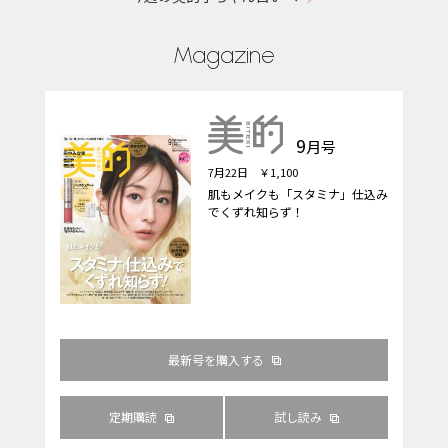
Magazine
9
月号
7月22日 ￥1,100
肌もメイクも「スタミナ」仕込み
でくずれ知らず！
最新号を購入する
定期購読
試し読み