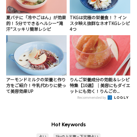
夏バテに「冷やごはん」が効果
TKGは究極の栄養食！？ イン
的！ 5分でできるヘルシー“滝
スタ映え抜群なネオTKGレシピ
汗”スッキリ簡単レシピ
4つ
アーモンドミルクの栄養と作り
りんご栄養成分の効能＆レシピ
方をご紹介！牛乳代わりに使っ
特集【10選】│美容にもダイエ
て美容効果UP
ットにも効く！りんごの...
Recommended by
Hot Keywords
占い
Skyの上半期・下半期占い