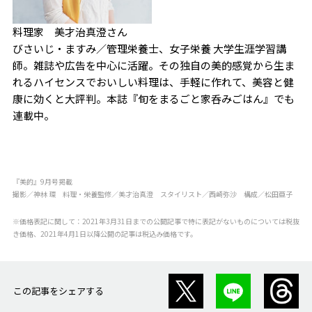
料理家 美才治真澄さん
びさいじ・ますみ／管理栄養士、女子栄養 大学生涯学習講
師。雑誌や広告を中心に活躍。その独自の美的感覚から生ま
れるハイセンスでおいしい料理は、手軽に作れて、美容と健
康に効くと大評判。本誌『旬をまるごと家呑みごはん』でも
連載中。
『美的』9月号掲載
撮影／神林 環 料理・栄養監修／美才治真澄 スタイリスト／西崎弥沙 構成／松田亜子
※価格表記に関して：2021年3月31日までの公開記事で特に表記がないものについては税抜
き価格、2021年4月1日以降公開の記事は税込み価格です。
この記事をシェアする