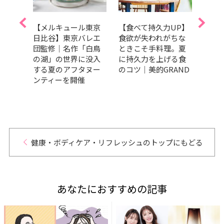
うり
【メルキュール東京
【食べて持久力UP】
美肌
で夏
日比谷】東京バレエ
食欲が失われがちな
ラダ
冷や
団監修｜名作「白鳥
ときこそ手料理。夏
トま
サラ
の湖」の世界に没入
に持久力を上げる食
キレ
する夏のアフタヌー
のコツ｜美的GRAND
ンティーを開催
健康・ボディケア・リフレッシュのトップにもどる
あなたにおすすめの記事