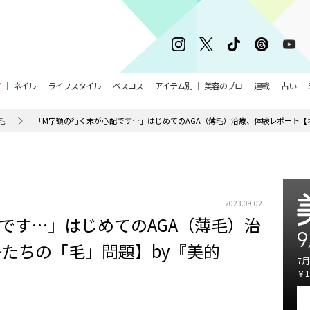
ア
ネイル
ライフスタイル
ベスコス
アイテム別
美容のプロ
連載
占い
毛
「M字額の行く末が心配です…」はじめてのAGA（薄毛）治療、体験レポート【オ
2023.09.02
です…」はじめてのAGA（薄毛）治
9
たちの「毛」問題】by『美的
7月
￥1