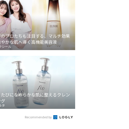
容のプロたちも注目する、マルチ効果
健やかな肌へ導く高機能美容液
クシール
うたびになめらかな肌に整えるクレン
ング
ルタ
Recommended by