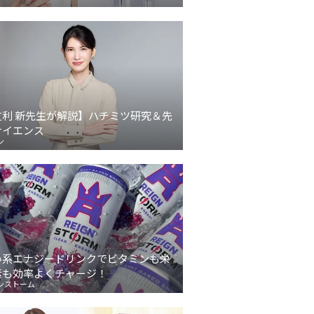
友利 新先生が解説】ハチミツ研究＆先
サイエンス
ン
い系エナジードリンクでビタミンも栄
素も効率よくチャージ！
ンストーム