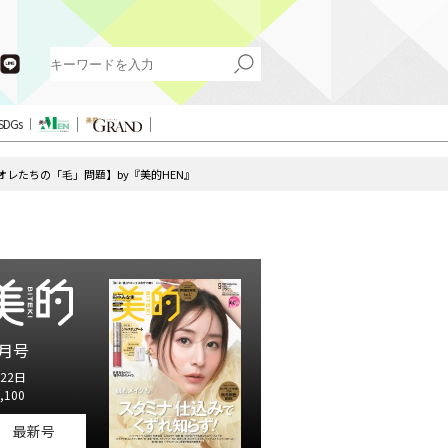
SDGs
レたちの「毛」問題】by『美的HEN』
月号
22日
,100
最新号