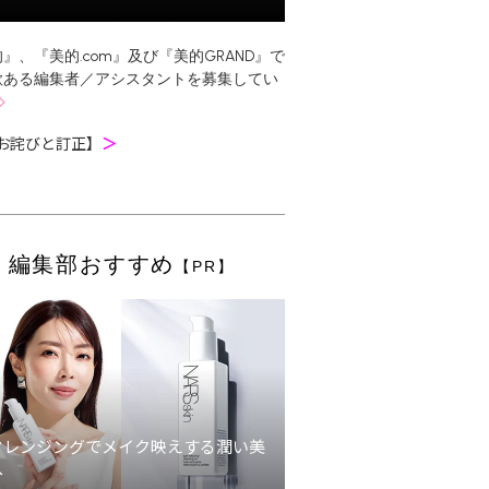
』、『美的.com』及び『美的GRAND』で
欲ある編集者／アシスタントを募集してい
お詫びと訂正】
＞
編集部おすすめ
【PR】
クレンジングでメイク映えする潤い美
へ