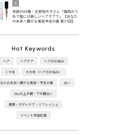
5
奇跡の69歳・天野佳代子さん「梅雨のう
ねり髪には新しいヘアケアで」【あなた
の未来へ繋がる美容予言の書 第37回】
Hot Keywords
ヘア
ヘアケア
ヘアのお悩み
くせ毛
その他（ヘアのお悩み）
なたの未来へ繋がる美容・予言の書
占い
Skyの上半期・下半期占い
健康・ボディケア・リフレッシュ
イベント参加応募