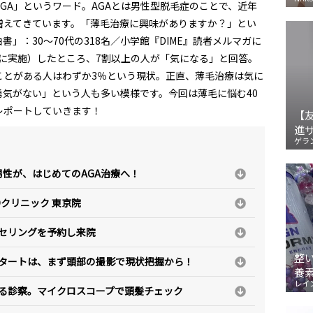
GA」というワード。AGAとは男性型脱毛症のことで、近年
増えてきています。「薄毛治療に興味がありますか？」とい
書」：30～70代の318名／小学館『DIME』読者メルマガに
初旬に実施）したところ、7割以上の人が「気になる」と回答。
ことがある人はわずか3％という現状。正直、薄毛治療は気に
気がない」という人も多い模様です。今回は薄毛に悩む40
レポートしていきます！
【
進
ゲラ
男性が、はじめてのAGA治療へ！
クリニック 東京院
カンセリングを予約し来院
整
のスタートは、まず頭部の撮影で現状把握から！
養
レイ
による診察。マイクロスコープで頭髪チェック