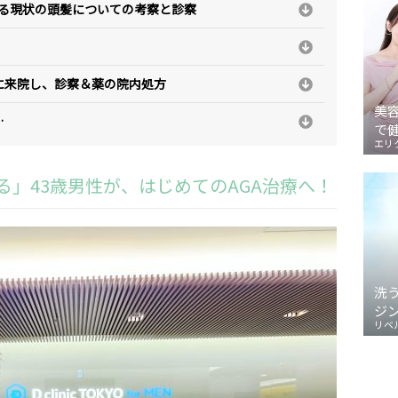
による現状の頭髪についての考察と診察
間後に来院し、診察＆薬の院内処方
美
…
で
エリ
る」43歳男性が、はじめてのAGA治療へ！
洗
ジ
リベ