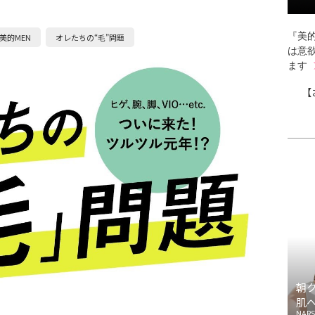
『美的
美的MEN
オレたちの“毛”問題
は意
ます
【
朝
肌
NARS