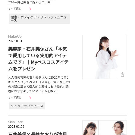
がい＝自己実現と捉えると、実…
すべて読む
健康・ボディケア・リフレッシュニュ
ース
Make Up
2023.01.15
美容家・石井美保さん「本気
で愛用している実用的アイテ
ムです」｜Myベスコスアイテ
ムをプレゼン
大人気美容家の石井美保さんに2022年にラン
キング入りしたベストコスメを、気になる3つ
のお題に沿って個人的な激推し＆『美的』読
者におすすめしたいアイテムを教え…
すべて読む
メイクアップニュース
Skin Care
2023.01.09
石井美保×長井かおりが注目