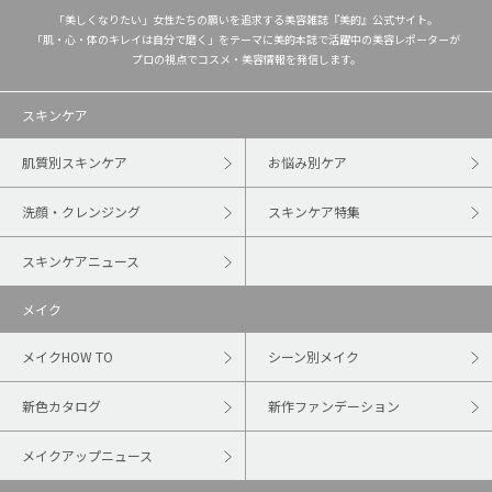
「美しくなりたい」女性たちの願いを追求する美容雑誌『美的』公式サイト。
「肌・心・体のキレイは自分で磨く」をテーマに美的本誌で活躍中の美容レポーターが
プロの視点でコスメ・美容情報を発信します。
スキンケア
肌質別スキンケア
お悩み別ケア
洗顔・クレンジング
スキンケア特集
スキンケアニュース
メイク
メイクHOW TO
シーン別メイク
新色カタログ
新作ファンデーション
メイクアップニュース