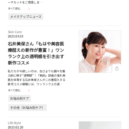
ーチセットをご用意しま…
すべて読む
メイクアップニュース
Skin Care
2023.03.03
石井美保さん「もはや美容医
療超えの新作が豊富！」ワン
ランク上の透明感を引き出す
新作コスメ
私たちが今欲しいのは、白さよりも個々を魅
力的に映す“透明感”！『美的』読者の憧れ美
肌を体現する石井美保さんがこの春投入する
新作コスメ情報には、ワンランク上の透…
すべて読む
お悩み別ケア
その他（お悩み別ケア）
Life Style
2023.02.20