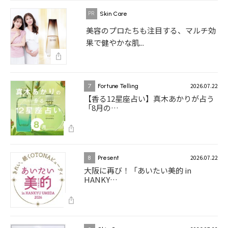
Skin Care
美容のプロたちも注目する、マルチ効
果で健やかな肌...
2026.07.22
7
Fortune Telling
【香る12星座占い】真木あかりが占う
「8月の…
2026.07.22
8
Present
大阪に再び！「あいたい美的 in
HANKY…