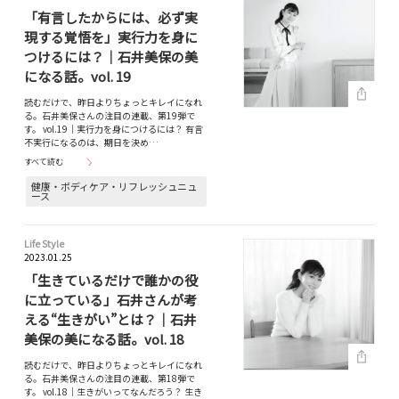
「有言したからには、必ず実
現する覚悟を」実行力を身に
つけるには？｜石井美保の美
になる話。vol. 19
読むだけで、昨日よりちょっとキレイになれ
る。石井美保さんの注目の連載、第19弾で
す。 vol.19｜実行力を身につけるには？ 有言
不実行になるのは、期日を決め…
すべて読む
健康・ボディケア・リフレッシュニュ
ース
Life Style
2023.01.25
「生きているだけで誰かの役
に立っている」石井さんが考
える“生きがい”とは？｜石井
美保の美になる話。vol. 18
読むだけで、昨日よりちょっとキレイになれ
る。石井美保さんの注目の連載、第18弾で
す。 vol.18｜生きがいってなんだろう？ 生き