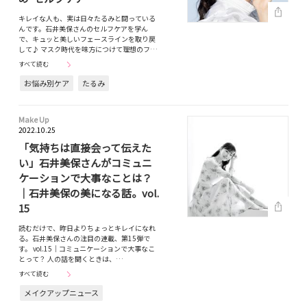
キレイな人も、実は日々たるみと闘っている
んです。石井美保さんのセルフケアを学ん
で、キュッと美しいフェースラインを取り戻
して♪ マスク時代を味方につけて理想のフ…
すべて読む
お悩み別ケア
たるみ
Make Up
2022.10.25
「気持ちは直接会って伝えた
い」石井美保さんがコミュニ
ケーションで大事なことは？
｜石井美保の美になる話。vol.
15
読むだけで、昨日よりちょっとキレイになれ
る。石井美保さんの注目の連載、第15弾で
す。 vol.15｜コミュニケーションで大事なこ
とって？ 人の話を聞くときは、…
すべて読む
メイクアップニュース