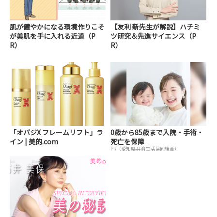
肌が健やかになる環境作りこそ
【友利 新先生が解説】ハチミ
が美肌を手に入れる近道（P
ツ研究＆先進サイエンス（P
R）
R）
「オバジX フレームリフト」ラ
0歳から85歳まで入院・手術・
イン | 美的.com
死亡を保障
PR（愛知県共済生活協同組合）