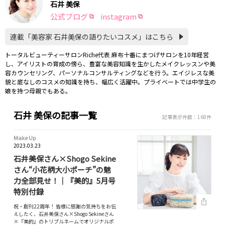
石井 美保
公式ブログ
instagram
連載「美容家 石井美保の語りたいコスメ」はこちら
トータルビューティーサロンRiche代表 麻布十番にまつげサロンを10年経営
し、アイリストの育成の傍ら、豊富な美容知識を生かしたメイクレッスンや美
容カウンセリング、パーソナルコンサルティングなどを行う。エイジレスな美
貌と底なしのコスメの知識を持ち、幅広く活躍中。プライベートでは中学生の
娘を持つ母親でもある。
石井 美保の記事一覧
記事表示件数：168件
Make Up
2023.03.23
石井美保さん×Shogo Sekine
さん“小花柄大小ポーチ”の魅
力全部見せ！｜『美的』5月号
特別付録
祝・創刊22周年！ 皆様に感謝の気持ちをお伝
えしたく、石井美保さん×Shogo Sekineさん
×『美的』のトリプルネームでオリジナルポ