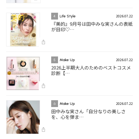
2026.07.22
4
Life Style
『美的』9月号は田中みな実さんの表紙
が目印♡…
2026.07.22
5
Make Up
2026上半期大人のためのベストコスメ
診断【…
2026.07.22
6
Make Up
田中みな実さん「自分なりの美しさ
を、心を弾ま…