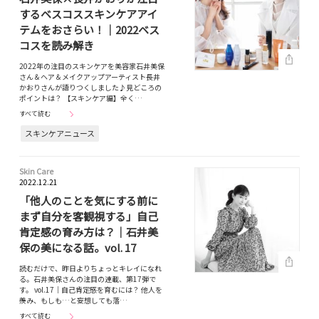
するベスコススキンケアアイ
テムをおさらい！｜2022ベス
コスを読み解き
2022年の注目のスキンケアを美容家石井美保
さん＆ヘア＆メイクアップアーティスト長井
かおりさんが語りつくしました♪見どころの
ポイントは？ 【スキンケア編】全く…
すべて読む
スキンケアニュース
Skin Care
2022.12.21
「他人のことを気にする前に
まず自分を客観視する」自己
肯定感の育み方は？｜石井美
保の美になる話。vol. 17
読むだけで、昨日よりちょっとキレイになれ
る。石井美保さんの注目の連載、第17弾で
す。 vol.17｜自己肯定感を育むには？ 他人を
羨み、もしも…と妄想しても落…
すべて読む