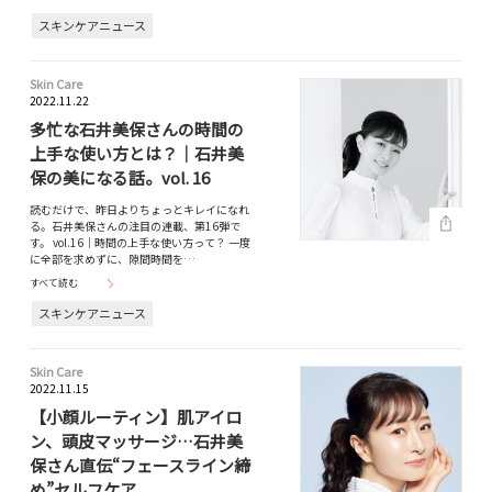
スキンケアニュース
Skin Care
2022.11.22
多忙な石井美保さんの時間の
上手な使い方とは？｜石井美
保の美になる話。vol. 16
読むだけで、昨日よりちょっとキレイになれ
る。石井美保さんの注目の連載、第16弾で
す。 vol.16｜時間の上手な使い方って？ 一度
に全部を求めずに、隙間時間を…
すべて読む
スキンケアニュース
Skin Care
2022.11.15
【小顔ルーティン】肌アイロ
ン、頭皮マッサージ…石井美
保さん直伝“フェースライン締
め”セルフケア