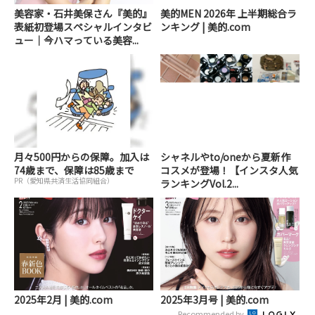
美容家・石井美保さん『美的』
美的MEN 2026年 上半期総合ラ
表紙初登場スペシャルインタビ
ンキング | 美的.com
ュー｜今ハマっている美容...
月々500円からの保障。加入は
シャネルやto/oneから夏新作
74歳まで、保障は85歳まで
コスメが登場！【インスタ人気
PR（愛知県共済生活協同組合）
ランキングVol.2...
2025年2月 | 美的.com
2025年3月号 | 美的.com
Recommended by