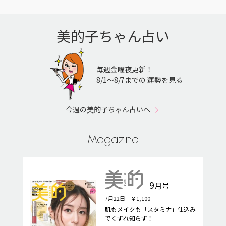
美的子ちゃん占い
毎週金曜夜更新！
8/1〜8/7までの 運勢を見る
今週の美的子ちゃん占いへ
Magazine
9
月号
7月22日 ￥1,100
肌もメイクも「スタミナ」仕込み
でくずれ知らず！