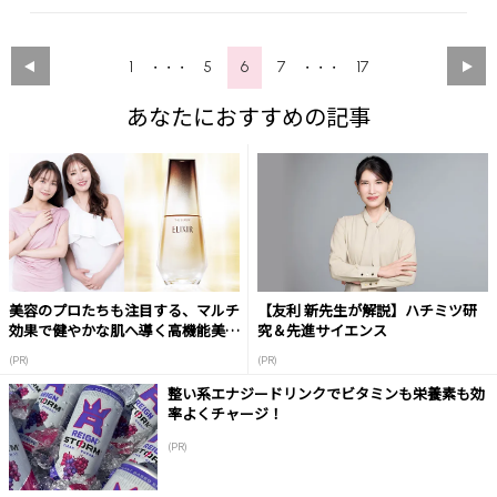
1
5
6
7
17
・・・
・・・
あなたにおすすめの記事
美容のプロたちも注目する、マルチ
【友利 新先生が解説】ハチミツ研
効果で健やかな肌へ導く高機能美容
究＆先進サイエンス
液
(PR)
(PR)
整い系エナジードリンクでビタミンも栄養素も効
率よくチャージ！
(PR)