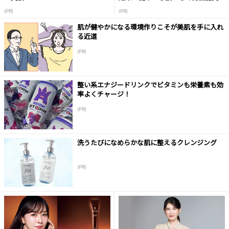
液
(PR)
(PR)
肌が健やかになる環境作りこそが美肌を手に入れ
る近道
(PR)
整い系エナジードリンクでビタミンも栄養素も効
率よくチャージ！
(PR)
洗うたびになめらかな肌に整えるクレンジング
(PR)