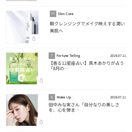
Skin Care
朝クレンジングでメイク映えする潤い
美肌へ
2026.07.11
7
Fortune Telling
【香る12星座占い】真木あかりが占う
「8月の…
2026.07.11
8
Make Up
田中みな実さん「自分なりの美しさ
を、心を弾ま…