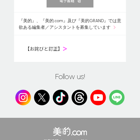
電子書籍
『美的』、『美的.com』及び『美的GRAND』では意
欲ある編集者／アシスタントを募集しています
【お詫びと訂正】
＞
Follow us!