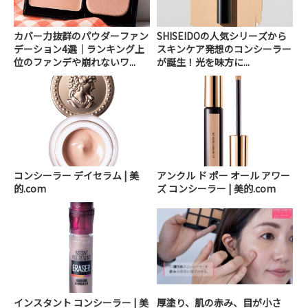
カバー力抜群のパウダーファン
SHISEIDOの人気シリーズから
デーション4選｜ランキング上
スキンケア発想のコンシーラー
位のファンデや崩れないワ...
が誕生！光を味方に...
コンシーラー デイセラム | 美
アンクル ド ポー オール アワー
的.com
ズ コンシーラー | 美的.com
インスタント コンシーラー | 美
厚塗り、肌の赤み、目が小さ