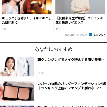
キュッと引き締まり、イキイキとし
【友利 新先生が解説】ハチミツ研
た肌印象に
究＆先進サイエンス
(PR)
(PR)
Recommended by
あなたにおすすめ
朝クレンジングでメイク映えする潤い美肌へ
（PR）
カバー力抜群のパウダーファンデーション4選
｜ランキング上位のファンデや崩れないワ...