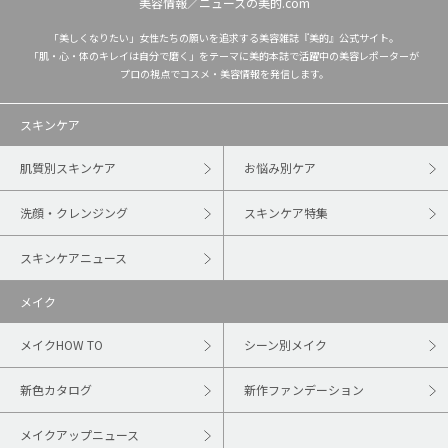
美容情報／ニュースの美的.com
「美しくなりたい」女性たちの願いを追求する美容雑誌『美的』公式サイト。
「肌・心・体のキレイは自分で磨く」をテーマに美的本誌で活躍中の美容レポーターが
プロの視点でコスメ・美容情報を発信します。
スキンケア
肌質別スキンケア
お悩み別ケア
洗顔・クレンジング
スキンケア特集
スキンケアニュース
メイク
メイクHOW TO
シーン別メイク
新色カタログ
新作ファンデーション
メイクアップニュース