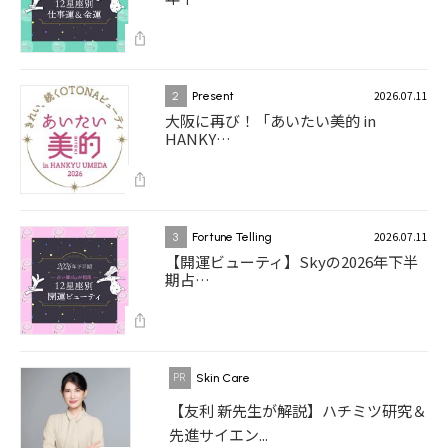
2026.07.11
2
Present
大阪に再び！「あいたい美的 in
HANKY…
2026.07.11
3
Fortune Telling
【開運ビューティ】Skyの2026年下半
期占…
Skin Care
【友利 新先生が解説】ハチミツ研究＆
先進サイエン...