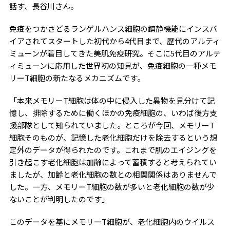
話す、長谷川さん。
免疫をつかさどるランゲルハンス細胞の鎮静機能にインスパ
イアされてスタートした初代から4代目まで、歴代のアルティ
ミューンが着目してきた美肌免疫研究。そこに5代目のアルテ
ィミューンに応用した世界初の知見が、免疫細胞の一種メモ
リーT細胞の新たなるメカニズムです。
「本来メモリーT細胞は体の中に侵入した異物を見分けて記
憶し、排除するために働くほかの免疫細胞の、いわば後方支
援部隊として知られていました。ところが今回、メモリーT
細胞そのものが、記憶した老化細胞だけを除去するという想
定外のデータが得られたのです。これまで肌のエイジングを
引き起こす老化細胞は加齢によって蓄積すると考えられてい
ましたが、加齢と老化細胞の数との相関関係はありませんで
した。一方、メモリーT細胞の数が多いと老化細胞の数が少
ないことが判明したのです」
このデータを基にメモリーT細胞が、老化細胞内のウイルス