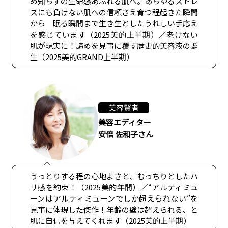
め知らずの生命感あふれる肌へ。あらゆるストレ
スにも負けない肌への信頼さえ育つ程起きた瞬間
から 眠る瞬間まで生き生としたうれしい手応え
を感じています（2025美的上半期）／老けない
肌が現実に！諦めを見事に覆す歴史的美容液の誕
生（2025美的GRAND上半期）
美容賢者
美容エディター
安倍 佐和子さん
うっとりする程の心地よさと、むっちりとしたハ
リ感を約束！（2025美的年間）／“アルティミュ
ーンはアルティミューンでしか超えられない”を
見事に体現した傑作！年齢の壁は超えられる、と
肌に自信を与えてくれます（2025美的上半期）