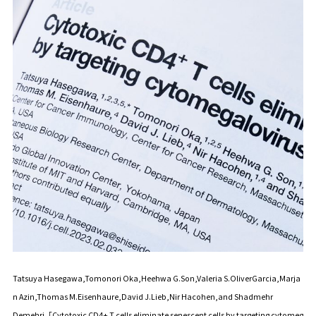
Tatsuya Hasegawa,Tomonori Oka,Heehwa G.Son,Valeria S.OliverGarcia,Marja
n Azin,Thomas M.Eisenhaure,David J.Lieb,Nir Hacohen,and Shadmehr
Demehri「Cytotoxic CD4+ T cells eliminate senescent cells by targeting cytomeg