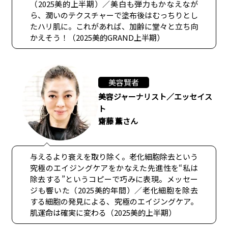
（2025美的上半期）／美白も弾力もかなえなが
ら、潤いのテクスチャーで塗布後はむっちりとし
たハリ肌に。これがあれば、加齢に堂々と立ち向
かえそう！（2025美的GRAND上半期）
美容賢者
美容ジャーナリスト／エッセイス
ト
齋藤 薫さん
与えるより衰えを取り除く。老化細胞除去という
究極のエイジングケアをかなえた先進性を“私は
除去する”というコピーで巧みに表現。メッセー
ジも響いた（2025美的年間）／老化細胞を除去
する細胞の発見による、究極のエイジングケア。
肌運命は確実に変わる（2025美的上半期）