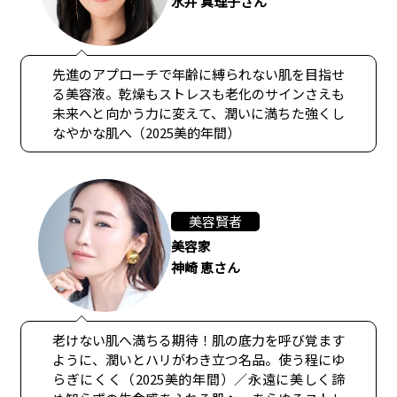
水井 真理子さん
先進のアプローチで年齢に縛られない肌を目指せ
る美容液。乾燥もストレスも老化のサインさえも
未来へと向かう力に変えて、潤いに満ちた強くし
なやかな肌へ（2025美的年間）
美容賢者
美容家
神崎 恵さん
老けない肌へ満ちる期待！肌の底力を呼び覚ます
ように、潤いとハリがわき立つ名品。使う程にゆ
らぎにくく（2025美的年間）／永遠に美しく諦