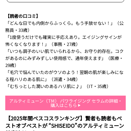
【読者の口コミ】
「どんな日でも内側からふっくら。もう手放せない！」（公
務員・33歳）
「1度使うだけでも確実に手応えあり。エイジングサインが
怖くなくなります！」（事務・27歳）
「いつも調子のいい肌でいられるから、お守り的存在。コク
があるのにみずみずしい使用感で、通年使えます」（医療・
29歳）
「毛穴で悩んでいたのがウソのよう！翌朝の肌が楽しみにな
る程ハリのある肌に」（派遣・34歳）
「むちっとした潤いのあるハリ肌に♪」（IT・35歳）
アルティミューン（TM） パワライジング セラムの詳細・
購入はこちら
【2025年間ベスコスランキング】賢者も読者もベ
ストオブベストが “SHISEIDO”のアルティミューン