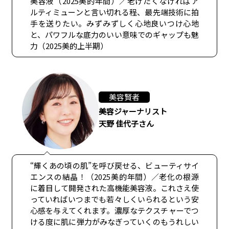
美容液（2025美的年間）／老けたくなければア
ルティミューンと言い切れる程、最先端技術に拍
手を送りたい。みずみずしく心地良いつけ心地
と、パワフルな底力のいい意味でのギャップも魅
力（2025美的上半期）
美容賢者
美容ジャーナリスト
天野 佳代子さん
“輝くあの頃の肌”を呼び戻せる、ビューティサイ
エンスの結晶！（2025美的年間）／老化の根源
に着目して開発された高機能美容液。これさえ使
っていればいつまでも若々しくいられるという安
心感を与えてくれます。濃厚なテクスチャーでつ
ける度に肌に弾力がみなぎっていくのもうれしい