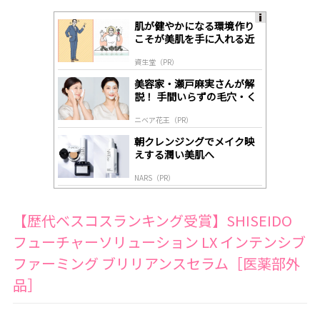
肌が健やかになる環境作り
A
こそが美肌を手に入れる近
ds
道
by
資生堂（PR）
lo
gl
美容家・瀬戸麻実さんが解
y
説！ 手間いらずの毛穴・く
すみケア
ニベア花王（PR）
朝クレンジングでメイク映
えする潤い美肌へ
NARS（PR）
【歴代ベスコスランキング受賞】SHISEIDO
フューチャーソリューション LX インテンシブ
ファーミング ブリリアンスセラム［医薬部外
品］