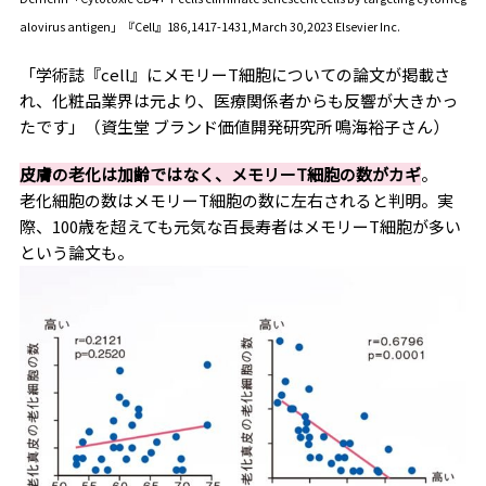
alovirus antigen」『Cell』186,1417-1431,March 30,2023 Elsevier Inc.
「学術誌『cell』にメモリーT細胞についての論文が掲載さ
れ、化粧品業界は元より、医療関係者からも反響が大きかっ
たです」（資生堂 ブランド価値開発研究所 鳴海裕子さん）
皮膚の老化は加齢ではなく、メモリーT細胞の数がカギ
。
老化細胞の数はメモリーT細胞の数に左右されると判明。実
際、100歳を超えても元気な百長寿者はメモリーT細胞が多い
という論文も。