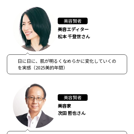
美容賢者
美容エディター
松本 千登世さん
日に日に、肌が明るくなめらかに変化していくの
を実感（2025美的年間）
美容賢者
美容家
次田 哲也さん