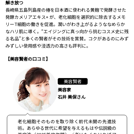
解き放つ
長崎県五島列島産の椿を日本酒に使われる黄麹で発酵させた
発酵カメリアエキス+ が、老化細胞を選択的に除去するメモ
リーT細胞の働きを促進。潤いがわき上がるようななめらか
なハリ肌に導く。“エイジングに真っ向から挑むコスメ史に残
る名品”と多くの賢者がその技術を賞賛。コクがあるのにみず
みずしい使用感や浸透力の高さも評判に。
【美容賢者の口コミ】
美容賢者
美容家
石井 美保さん
老化細胞そのものを取り除く前代未聞の先進技
術。あらゆる世代に希望を与えるもはや伝説級の