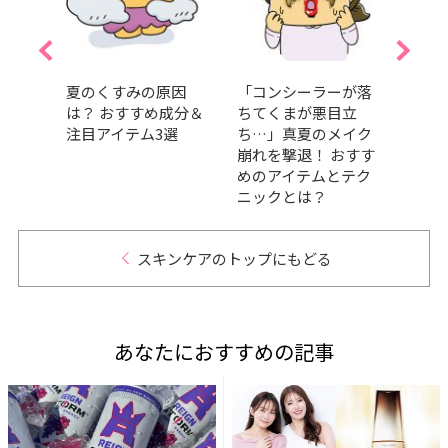
プチプ
夏のくすみの原因
「コンシーラーが落
山崎
4選！
は？ おすすめ成分＆
ちてくまが悪目立
「日
気ア
注目アイテム3選
ち…」真夏のメイク
カバ
崩れを撃退！ おすす
大公
めのアイテムとテク
サプ
ニックとは？
スキンケアのトップにもどる
あなたにおすすめの記事