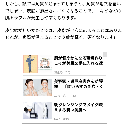
しかし、顔では角質が溜まってしまうと、角質が毛穴を塞い
でしまい、皮脂が排出されにくくなることで、ニキビなどの
肌トラブルが発生しやすくなります。
皮脂腺が無いかかとでは、皮脂が毛穴に詰まることはありま
せんが、角質が溜まることで皮膚が厚く、硬くなります」
肌が健やかになる環境作り
A
こそが美肌を手に入れる近
ds
道
by
資生堂（PR）
lo
gl
美容家・瀬戸麻実さんが解
y
説！ 手間いらずの毛穴・く
すみケア
ニベア花王（PR）
朝クレンジングでメイク映
えする潤い美肌へ
NARS（PR）