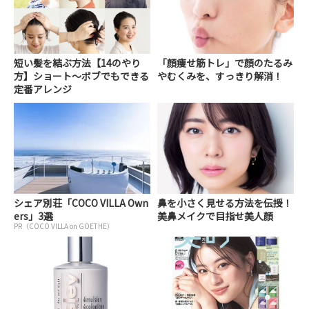
短い髪を結ぶ方法【14のやり
「顔痩せ筋トレ」で顔のたるみ
方】ショート～ボブでもできる
やむくみを、すっきり解消！
定番アレンジ
シェア別荘「COCO VILLA Own
鼻を小さく見せる方法を伝授！
ers」3選
美鼻メイクで目指せ美人顔
PR（COCO VILLA on GOETHE）