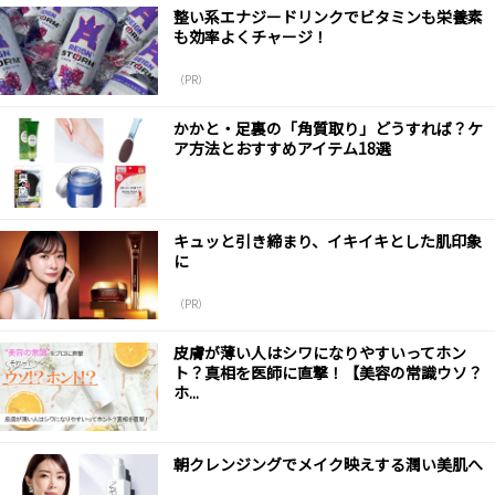
整い系エナジードリンクでビタミンも栄養素
も効率よくチャージ！
（PR）
かかと・足裏の「角質取り」どうすれば？ケ
ア方法とおすすめアイテム18選
キュッと引き締まり、イキイキとした肌印象
に
（PR）
皮膚が薄い人はシワになりやすいってホン
ト？真相を医師に直撃！【美容の常識ウソ？
ホ...
朝クレンジングでメイク映えする潤い美肌へ