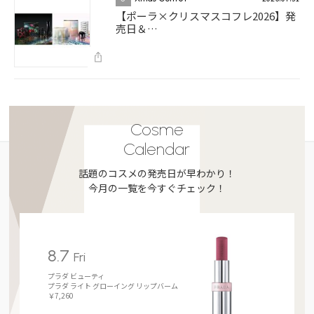
【ポーラ×クリスマスコフレ2026】発
売日＆…
Cosme
Calendar
話題のコスメの発売日が早わかり！
今月の一覧を今すぐチェック！
8.7
Fri
プラダ ビューティ
プラダ ライト グローイング リップバーム
￥7,260