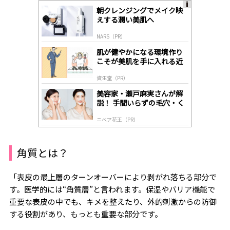
朝クレンジングでメイク映
A
えする潤い美肌へ
ds
by
NARS（PR）
lo
gl
肌が健やかになる環境作り
y
こそが美肌を手に入れる近
道
資生堂（PR）
美容家・瀬戸麻実さんが解
説！ 手間いらずの毛穴・く
すみケア
ニベア花王（PR）
角質とは？
「表皮の最上層のターンオーバーにより剥がれ落ちる部分で
す。医学的には“角質層”と言われます。保湿やバリア機能で
重要な表皮の中でも、キメを整えたり、外的刺激からの防御
する役割があり、もっとも重要な部分です。