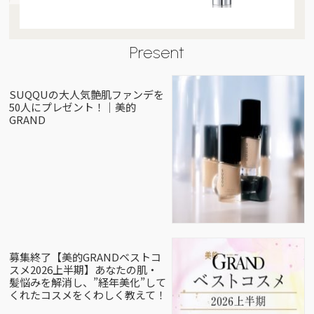
Present
SUQQUの大人気艶肌ファンデを
50人にプレゼント！｜美的
GRAND
募集終了【美的GRANDベストコ
スメ2026上半期】あなたの肌・
髪悩みを解消し、”経年美化”して
くれたコスメをくわしく教えて！