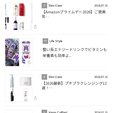
2026.07.31
3
Skin Care
【Amazonプライムデー2026】ご褒美
気…
Life Style
整い系エナジードリンクでビタミンも
栄養素も効率よ...
2026.07.31
4
Skin Care
【2026最新】プチプラクレンジング12
選！…
2026.07.31
5
Xmas Coffret