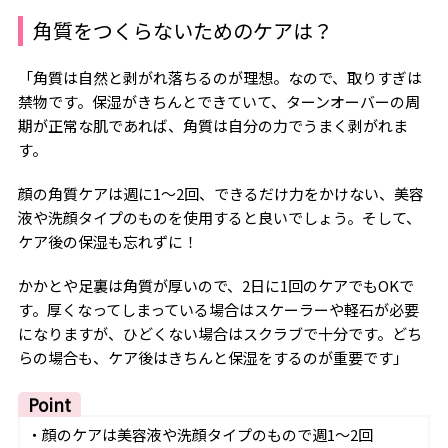
角質をつくらないためのケアは？
「角質は自然と剥がれ落ちるのが理想。なので、取りすぎは
禁物です。保湿がきちんとできていて、ターンオーバーの周
期が正常な肌であれば、角質は自分の力でうまく剥がれま
す。
顔の角質ケアは週に
1
〜
2
回、できるだけ力をかけない、美容
液や洗顔タイプのものを使用すると良いでしょう。そして、
ケア後の保湿も忘れずに！
かかとや足裏は角質が厚いので、
2
日に
1
回のケアでも
OK
で
す。厚くなってしまっている場合はスケーラーや軽石が必要
になりますが、ひどくない場合はスクラブで十分です。どち
らの場合も、ケア後はきちんと保湿をするのが重要です」
Point
・顔のケアは美容液や洗顔タイプのもので週
1
〜
2
回