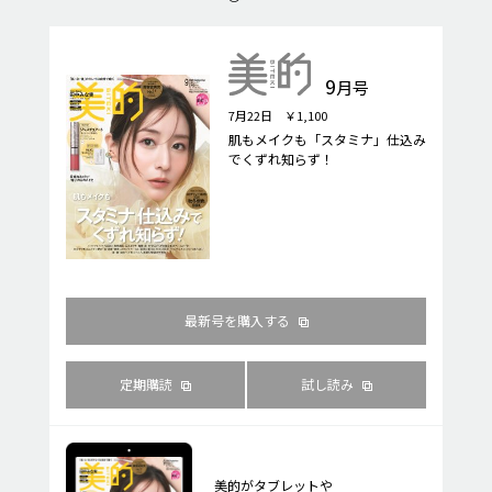
9
月号
7月22日 ￥1,100
肌もメイクも「スタミナ」仕込み
でくずれ知らず！
最新号を購入する
定期購読
試し読み
美的がタブレットや