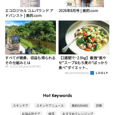
エコロジカル コムパウンド ア
2026年8月号 | 美的.com
ドバンスト | 美的.com
すべてが絶景、収益も得られる
【2週間で−2.9kg】最強“美や
その仕組みとは
せ”スープ&もち麦の“ばっかり
PR（COCO VILLA on GOETHE）
食べ”ダイエット...
Recommended by
Hot Keywords
スキンケア
スキンケアニュース
美的GRAND
診断
お悩み別ケア
保湿
おすすめクレンジング