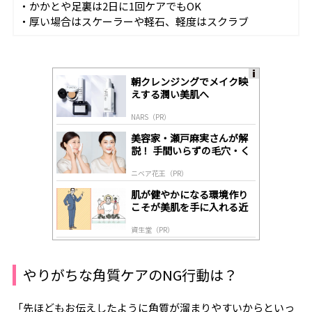
・かかとや足裏は
2
日に
1
回ケアでも
OK
・厚い場合はスケーラーや軽石、軽度はスクラブ
朝クレンジングでメイク映
A
えする潤い美肌へ
ds
by
NARS（PR）
lo
gl
美容家・瀬戸麻実さんが解
y
説！ 手間いらずの毛穴・く
すみケア
ニベア花王（PR）
肌が健やかになる環境作り
こそが美肌を手に入れる近
道
資生堂（PR）
やりがちな角質ケアの
NG
行動は？
「先ほどもお伝えしたように角質が溜まりやすいからといっ