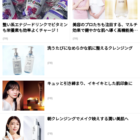
整い系エナジードリンクでビタミン
美容のプロたちも注目する、マルチ
も栄養素も効率よくチャージ！
効果で健やかな肌へ導く高機能美容
液
(PR)
(PR)
洗うたびになめらかな肌に整えるクレンジング
(PR)
キュッと引き締まり、イキイキとした肌印象に
(PR)
朝クレンジングでメイク映えする潤い美肌へ
(PR)