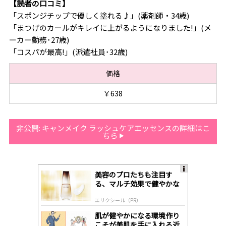
【読者の口コミ】
「スポンジチップで優しく塗れる♪」(薬剤師・34歳)
「まつげのカールがキレイに上がるようになりました!」(メ
ーカー勤務･27歳)
「コスパが最高!」(派遣社員･32歳)
価格
￥638
非公開: キャンメイク ラッシュケアエッセンスの詳細はこ
ちら
美容のプロたちも注目す
A
る、マルチ効果で健やかな
ds
肌へ導く高機能美容液
by
エリクシール（PR）
lo
gl
肌が健やかになる環境作り
y
こそが美肌を手に入れる近