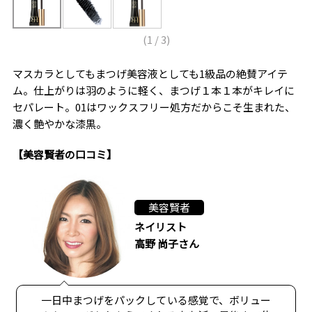
(
1
/
3
)
マスカラとしてもまつげ美容液としても1級品の絶賛アイテ
ム。仕上がりは羽のように軽く、まつげ１本１本がキレイに
セパレート。01はワックスフリー処方だからこそ生まれた、
濃く艶やかな漆黒。
【美容賢者の口コミ】
美容賢者
ネイリスト
高野 尚子さん
一日中まつげをパックしている感覚で、ボリュー