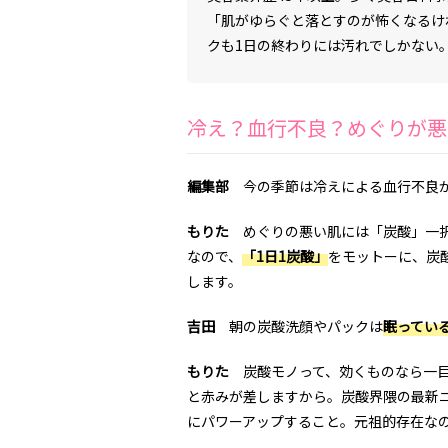
「肌がゆらぐと落とすのが怖くなるけ
クも1日の終わりには汚れでしかない
冷え？血行不良？めぐりが悪
編集部
今の季節は冷えによる血行不良か
もりた
めぐりの悪い肌には「炭酸」一択
なので、
「1日1炭酸」
をモットーに、炭
します。
吉田
朝の炭酸洗顔やパックは
眠ってい
もりた
炭酸モノって、効くものなら一目
と赤みが差しますから。炭酸界隈の最新ニ
にパワーアップすること。元祖的存在な