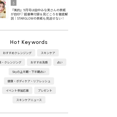
5
『美的』9月号は田中みな実さんの表紙
が目印♡ 超豪華付録＆見どころを徹底解
説｜STARGLOWの表紙も見逃せない！
Hot Keywords
おすすめクレンジング
スキンケア
顔・クレンジング
おすすめ洗顔
占い
Skyの上半期・下半期占い
健康・ボディケア・リフレッシュ
イベント参加応募
プレゼント
スキンケアニュース