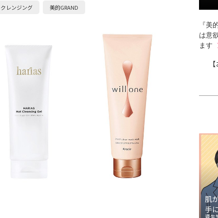
めクレンジング
美的GRAND
『美的
は意
ます
【
肌
手
資生