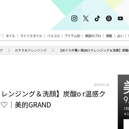
ア
ネイル
ライフスタイル
ベスコス
アイテム別
美容のプロ
連載
占い
グ
おすすめクレンジング
【めぐりが悪い肌向けクレンジング＆洗顔】炭酸o
2026.05.18
レンジング＆洗顔】炭酸o r温感ク
9
♡｜美的GRAND
7月
￥1