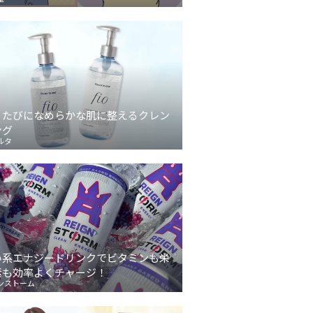
うたびになめらかな肌に整えるクレン
ング
ルタ
い系エナジードリンクでビタミンも栄
素も効率よくチャージ！
ンストーム