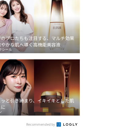
容のプロたちも注目する、マルチ効果
健やかな肌へ導く高機能美容液
クシール
ュッと引き締まり、イキイキとした肌
象に
ン
Recommended by