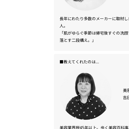
長年にわたり多数のメーカーに取材し
人。
「肌がゆらぐ季節は帰宅後すぐの洗顔
落とす二段構え。」
■教えてくれたのは....
美
吉
美容業界歴45年以上。歩く美容百科