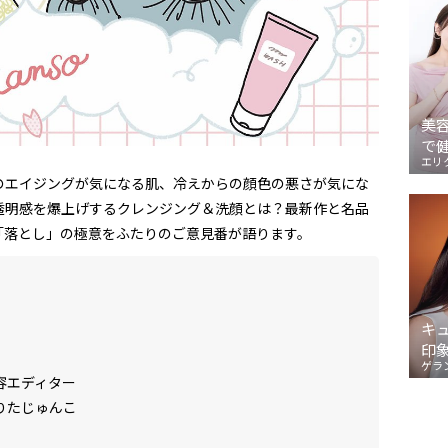
美
で
エリ
のエイジングが気になる肌、冷えからの顔色の悪さが気にな
透明感を爆上げするクレンジング＆洗顔とは？最新作と名品
「落とし」の極意をふたりのご意見番が語ります。
キ
印
ゲラ
容エディター
りたじゅんこ