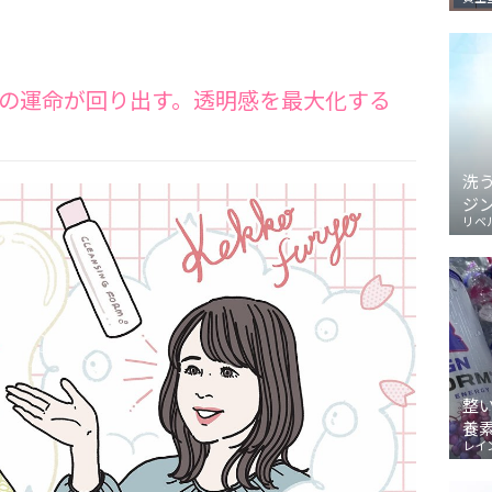
の運命が回り出す。透明感を最大化する
洗
ジ
リベ
整
養
レイ