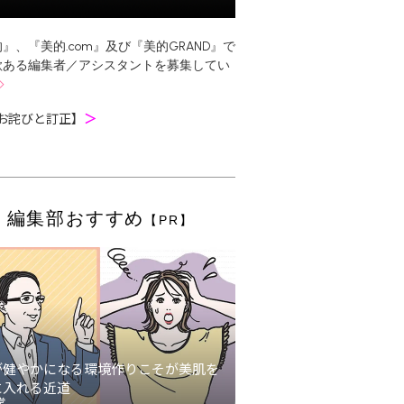
』、『美的.com』及び『美的GRAND』で
欲ある編集者／アシスタントを募集してい
お詫びと訂正】
＞
編集部おすすめ
【PR】
が健やかになる環境作りこそが美肌を
に入れる近道
堂