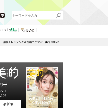
SDGs
 r温感クレンジング＆洗顔でケア♡｜美的GRAND
月号
22日
,100
最新号