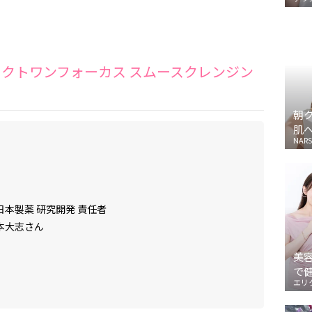
ーフェクトワンフォーカス スムースクレンジン
朝
肌
NARS
日本製薬 研究開発 責任者
本大志さん
美
で
エリ