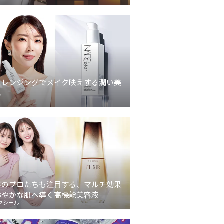
クレンジングでメイク映えする潤い美
へ
容のプロたちも注目する、マルチ効果
健やかな肌へ導く高機能美容液
クシール