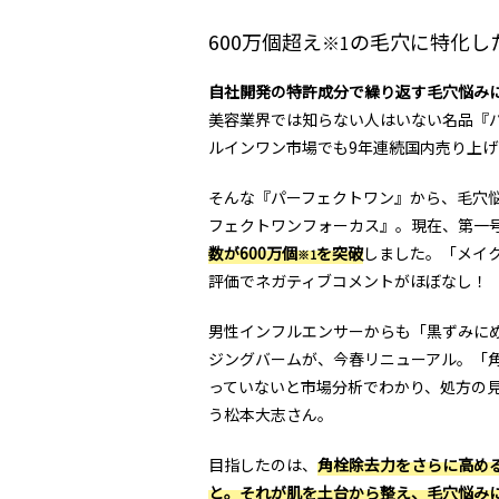
600万個超え
の毛穴に特化し
※1
自社開発の特許成分で繰り返す毛穴悩み
美容業界では知らない人はいない名品『
ルインワン市場でも9年連続国内売り上げN
そんな『パーフェクトワン』から、毛穴悩
フェクトワンフォーカス』。現在、第一
数が600万個
を突破
しました。「メイ
※1
評価でネガティブコメントがほぼなし！
男性インフルエンサーからも「黒ずみに
ジングバームが、今春リニューアル。「
っていないと市場分析でわかり、処方の
う松本大志さん。
目指したのは、
角栓除去力をさらに高め
と。それが肌を土台から整え、毛穴悩み