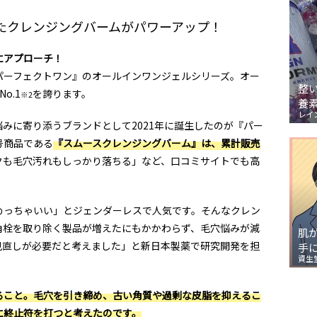
たクレンジングバームがパワーアップ！
にアプローチ！
パーフェクトワン』のオールインワンジェルシリーズ。オー
整
o.1
を誇ります。
※2
養
レイ
みに寄り添うブランドとして2021年に誕生したのが『パー
号商品である
『スムースクレンジングバーム』は、累計販売
クも毛穴汚れもしっかり落ちる」など、口コミサイトでも高
めっちゃいい」とジェンダーレスで人気です。そんなクレン
角栓を取り除く製品が増えたにもかかわらず、毛穴悩みが減
肌
見直しが必要だと考えました」と新日本製薬で研究開発を担
手
資生
ること。毛穴を引き締め、古い角質や過剰な皮脂を抑えるこ
に終止符を打つと考えたのです。