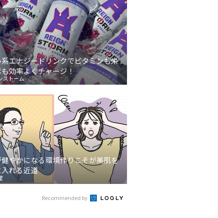
い系エナジードリンクでビタミンも栄
素も効率よくチャージ！
ンストーム
が健やかになる環境作りこそが美肌を
に入れる近道
堂
Recommended by