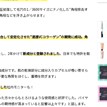
圧処理して毛穴の1／3600サイズにナノ化した“角栓除去オ
、角栓などを浮き上がらせます」
合して安定化させた“浸透VCコラーゲン”の開発に成功。角
し、2年かけて
新成分と登録されました
。日本でも特許を取
自成分です。肌の乾燥部分に成分入りカプセルが吸い寄せら
不要な角質をほぐし、蓄積を防ぎます」
少した
社内モニターも！
った方々からもとろけるような使用感と好評でした。バイヤ
への期待感が高まっていると反響は上々です」と話します。