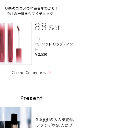
話題のコスメの発売日早わかり！
今月の一覧を今すぐチェック！
8.8
Sat
3CE
ベルベット リップティン
ト
￥2,530
へ
Cosme Calendar
Present
SUQQUの大人気艶肌
ファンデを50人にプ