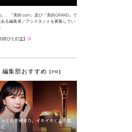
』、『美的.com』及び『美的GRAND』で
欲ある編集者／アシスタントを募集してい
お詫びと訂正】
＞
編集部おすすめ
【PR】
ュッと引き締まり、イキイキとした肌
象に
ン