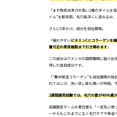
「まず角栓洗浄力の高い2種のオイルを高
イル”を新採用。毛穴奥深くに浸み込み
さらに5年かけ、成分を自社開発。
「壊れやすい
ビタミンCとコラーゲンを融
層付近の表皮細胞まで引き締めます
」
この成分はアメリカの国際機関に届け出を
得した独自成分です。
「“集中保湿コラーゲン”も自社開発の独
れてはじけ、洗い流し後も潤いが持続。
2週間連用試験では、毛穴の数が40％減
店舗販促チームの責任者も「一足先に使
ーからもこれまでになく毛穴ケアや保湿