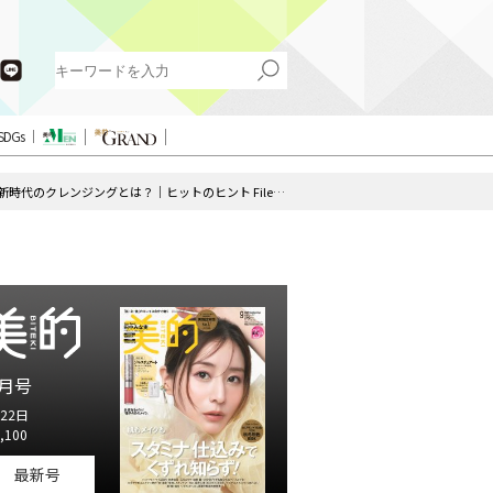
SDGs
毛穴悩みに終止符を打つ「パーフェクトワン」の新時代のクレンジングとは？｜ヒットのヒント File.14
月号
22日
,100
最新号