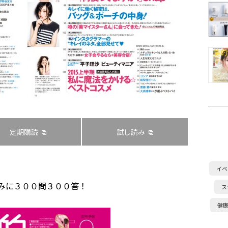
定期購読
試し読み
イベ
みに３００問３００答！
ス
健