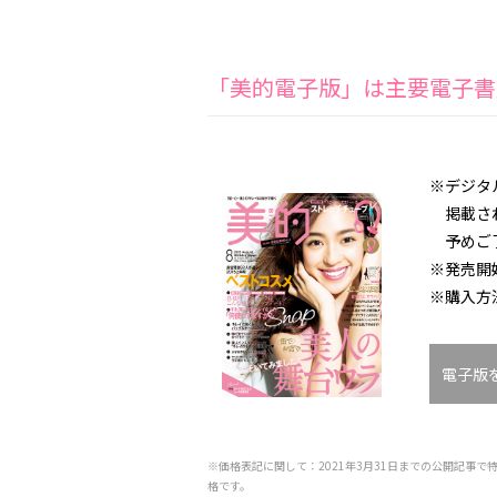
「美的電子版」は主要電子書
※デジタ
掲載され
予めご
※発売開
※購入方
電子版
※価格表記に関して：2021年3月31日までの公開記事で
格です。