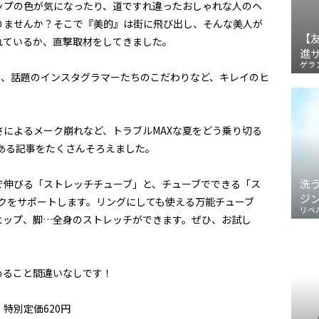
ップの色が気になったり、道ですれ違ったおしゃれな人のヘ
りませんか？そこで『美的』は街に飛び出し、そんな美人が
【
れているか、直撃取材をしてきました。
進
ゲラ
や、話題のインスタグラマーたちのこだわりなど、キレイのヒ
によるメーク崩れなど、トラブルMAXな夏をどう乗り切る
ある記事をたくさんそろえました。
洗
で伸びる「ストレッチチューブ」と、チューブでできる「ス
ジ
メークをサポートします。リングにしても使える万能チューブ
リベ
ヒップ、脚…全身のストレッチができます。ぜひ、お試し
しめること間違いなしです！
 特別定価620円