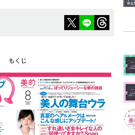
資生
もくじ