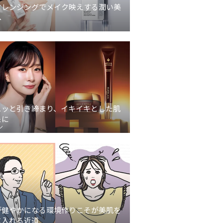
クレンジングでメイク映えする潤い美
へ
ュッと引き締まり、イキイキとした肌
象に
ン
が健やかになる環境作りこそが美肌を
に入れる近道