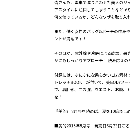
皆さんも、電車で隣り合わせた美人のリ
アスタイルに注目してしまうことなどあ
何を使っているか、どんなワザを取り入
また、働く女性のバッグ&ポーチの中身
ントが満載です！
そのほか、紫外線や冷房による乾燥、暑さ
かにもしっかりアプローチ！ 読み応えの
付録には、ぷにぷにな柔らかいゴム素材
トレッチBOOK」が付いて、美BODY
で、肩胛骨、二の腕、ウエスト、お腹、
を！
『美的』 8月号を読めば、夏を10倍楽
■美的2015年8月号 発売日6月23日ごろ