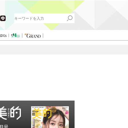
SDGs
月号