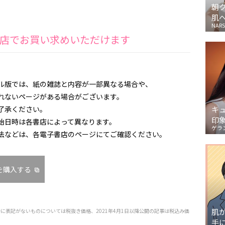
朝
肌
NARS
店でお買い求めいただけます
ル版では、紙の雑誌と内容が一部異なる場合や、
ないページがある場合がございます。
了承ください。
キ
印
始日時は各書店によって異なります。
ゲラ
法などは、各電子書店のページにてご確認ください。
を購入する
肌
特に表記がないものについては税抜き価格、2021年4月1日以降公開の記事は税込み価
手