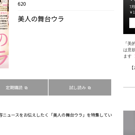
620
7月
￥1
美人の舞台ウラ
『美的
は意
ます
【
定期購読
試し読み
美容ニュースをお伝えしたく「美人の舞台ウラ」を特集してい