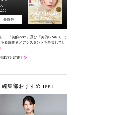
22日
,100
最新号
』、『美的.com』及び『美的GRAND』で
欲ある編集者／アシスタントを募集してい
お詫びと訂正】
＞
編集部おすすめ
【PR】