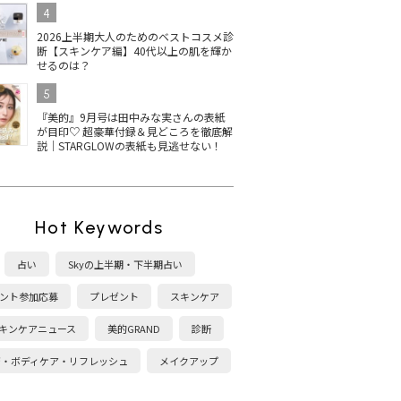
4
2026上半期大人のためのベストコスメ診
断【スキンケア編】40代以上の肌を輝か
せるのは？
5
『美的』9月号は田中みな実さんの表紙
が目印♡ 超豪華付録＆見どころを徹底解
説｜STARGLOWの表紙も見逃せない！
Hot Keywords
占い
Skyの上半期・下半期占い
ント参加応募
プレゼント
スキンケア
キンケアニュース
美的GRAND
診断
康・ボディケア・リフレッシュ
メイクアップ