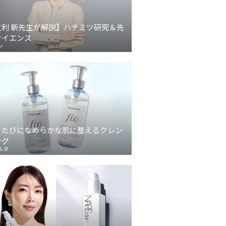
友利 新先生が解説】ハチミツ研究＆先
サイエンス
ン
うたびになめらかな肌に整えるクレン
ング
ルタ