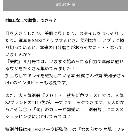
試し読み
#加工なしで勝負、できる？
目を大きくしたり、美肌に見せたり、スタイルをほっそりし
たり。写真をSNSにアップするとき、便利な加工アプリに頼
り切っていると、本来の自分磨きがおろそかに・・・なって
いませんか？
『美的』９月号では、いますぐ始められる自力で素敵に魅せ
るワザをたくさん集めてみました！
加工なしでキレイを維持している本田 翼さんや筧 美和子さん
etc.のインタビューも必見です。
また、大人気別冊『２０１７ 秋冬新色フェス』では、人気
82ブランドの1117色が、一気にチェックできます。大人だか
らこそ似合う「旬」のカラーが勢揃い！ 別冊片手にコスメ
ショッピングに出かけてみては？
特別付録はBITEKIメーク班監修！の「なめらかツヤ肌 ファ