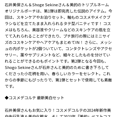
石井美保さん＆Shoge Sekineさん＆美的のトリプルネーム
オリジナルポーチは、第1弾は即完売した伝説のアイテム。今
回は、スキンケアやお泊りセット、軸ものコスメやメイクブ
ラシなどを立てたまま入れられるタテ型バニティです！ コス
メはもちろん、美容液やクリームなどのスキンケアの瓶を立
てて入れられることができたり、プチ旅行の際にはミニサイ
ズのコスキンケアやヘアケアもまとめてIN！ さらに、メッシ
ュの内ポケットが2個ついていて、コンタクトレンズやアクセ
サリー、薬やサプリメントなど、細々としたものを分けてい
れることができるのもポイントです。第2弾となる今回も、
Shogo Sekineさんが石井さんと美的のために書き下ろして
くださった小花柄を用い、春らしいカラーをセレクト。これ
からの季節にもぴったりで、第1弾とセットで使用しても素敵
です。
◆コスメデコルテ 最新美白セット
石井美保さんもお気に入り！コスメデコルテの2024年新作美
白先行乳液＆美白化粧水、そして2023年『美的』ベストコス