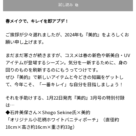
試し読み
春メイクで、キレイを即アプデ！
ご挨拶が少々遅れましたが、2024年も『美的』をよろしくお
願い申し上げます。
まだまだ寒さが続きますが、コスメは春の新色や新美白・UV
アイテムが登場するシーズン。気分を一新するために、身の
回りのものを刷新するのにもうってつけです。
ぜひ『美的』で新しいアイテムと今どきの知識をゲットし
て、今年こそ、「一番キレイ」な自分を目指しましょう！
それを手助けする、1月22日発売『美的』3月号の特別付録
は…
◆石井美保さん×Shogo Sekine氏×美的
「オリジナル小花柄ホワイトバニティポーチ」（直径約
10cm×高さ約16cm×重さ約33g）