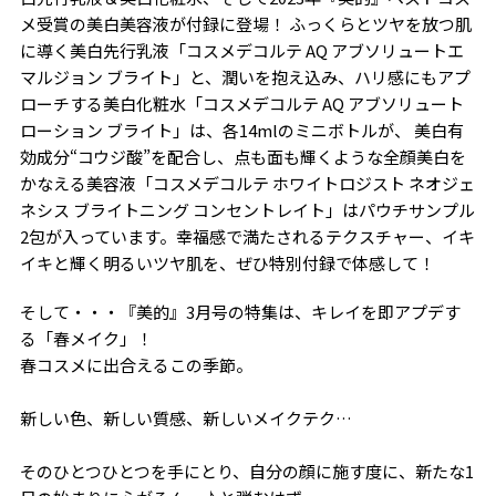
メ受賞の美白美容液が付録に登場！ ふっくらとツヤを放つ肌
に導く美白先行乳液「コスメデコルテ AQ アブソリュートエ
マルジョン ブライト」と、潤いを抱え込み、ハリ感にもアプ
ローチする美白化粧水「コスメデコルテ AQ アブソリュート
ローション ブライト」は、各14mlのミニボトルが、 美白有
効成分“コウジ酸”を配合し、点も面も輝くような全顔美白を
かなえる美容液「コスメデコルテ ホワイトロジスト ネオジェ
ネシス ブライトニング コンセントレイト」はパウチサンプル
2包が入っています。幸福感で満たされるテクスチャー、イキ
イキと輝く明るいツヤ肌を、ぜひ特別付録で体感して！
そして・・・『美的』3月号の特集は、キレイを即アプデす
る「春メイク」！
春コスメに出合えるこの季節。
新しい色、新しい質感、新しいメイクテク…
そのひとつひとつを手にとり、自分の顔に施す度に、新たな1