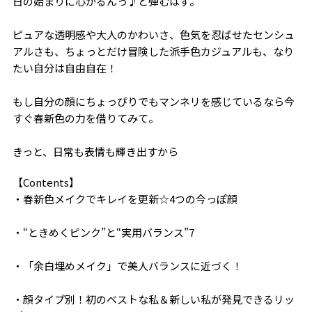
日の始まりに心がるんっ♪と弾むはず。
ピュアな透明感や大人のかわいさ、色気を忍ばせたセンシュ
アルさも、ちょっとだけ冒険した派手色カジュアルも、なり
たい自分は自由自在！
もし自分の顔にちょっぴりでもマンネリを感じているなら今
すぐ春新色の力を借りてみて。
きっと、日常も表情も輝き出すから――
【Contents】
・春新色メイクでキレイを更新☆4つの今っぽ顔
・“ときめくピンク”と“実用バランス”7
・「余白埋めメイク」で美人バランスに近づく！
・顔タイプ別！初のベストな私＆新しい私が発見できるリッ