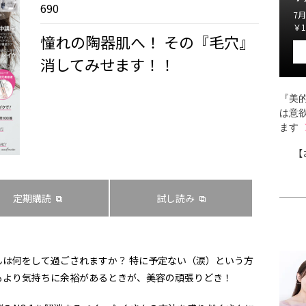
690
7月
￥1
憧れの陶器肌へ！ その『毛穴』
消してみせます！！
『美的
は意
ます
【
定期購読
試し読み
さんは何をして過ごされますか？ 特に予定ない（涙）という方
もより気持ちに余裕があるときが、美容の頑張りどき！