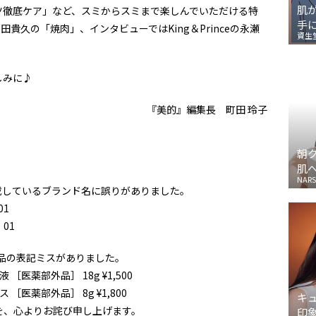
肌
ツ徹底ケア」など、スミからスミまで楽しんでいただける特
手
貴久の「焼肉」、インタビューではKing＆Princeの永瀬
資生
しみに♪
『美的』編集長 町田 玲子
朝
肌
NARS
掲載しているブランド名に誤りがありました。
01
 01
商品の表記ミスがありました。
［医薬部外品］ 18g ¥1,500
［医薬部外品］ 8g ¥1,800
キ
を、心よりお詫び申し上げます。
印