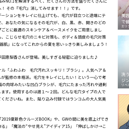
みNO.1を解消するべく、たくさんの方法を盛りだくさんに
！ その『毛穴』消してみせます！！」です。
デーションをキレイに仕上げても、毛穴が目立つと途端にテ
美
で
で、あなたの気になるその毛穴が、白、黒、赤、開きのどの
エリ
プごとに最適のスキンケア＆ベースメイクをご用意しまし
も、こじらせ毛穴のニキビ対策も、ボディ＆頭皮の毛穴対策
陶器肌」になってこれからの夏を思いっきり楽しみましょう！
戸田恵梨香さんが登場。美しすぎる秘密に迫りました♪
ナル「ふわふわ 毛穴汚れスッキリ！ブラシ」。人気ヘア＆
洗
んが監修の本格派。毛穴をキレイにしたい！という一心で考
ジ
猫の肉球みたいな凹凸ブラシが、毛穴にたまった汚れや過剰
リベ
します。使用するのは週１～２回。どんな毛穴タイプの人で
てくださいね。また、貼り込み付録ではランコムの大人気美
019夏新色クルーズBOOK」や、GWの間に美を底上げでき
作る」「魔法の“やせ見え”アイディア15」「伸ばしかけ→こ