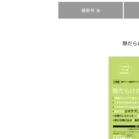
最新号
隙だら