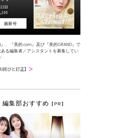
22日
,100
最新号
』、『美的.com』及び『美的GRAND』で
欲ある編集者／アシスタントを募集してい
お詫びと訂正】
＞
編集部おすすめ
【PR】