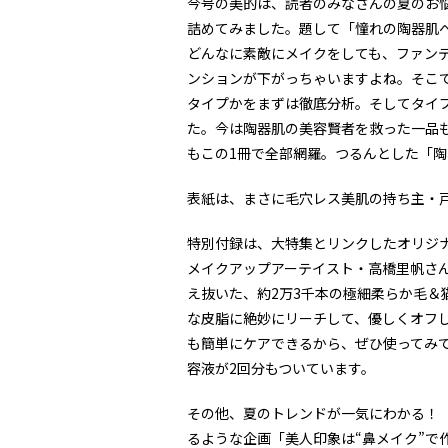
今号の美的は、読者のみなさんの夏のお悩
詰めてみました。題して「憧れの陶器肌へ
どんなに素敵にメイクをしても、ファン
ンションが下がっちゃいますよね。そこ
タイプかをまずは徹底分析。そしてタイ
た。今は陶器肌の美容賢者を救った一品
もこの1冊で全部網羅。つるんとした「
表紙は、まさに毛穴レス美肌の持ち主・
特別付録は、大特集とリンクしたオリジ
メイクアップアーテイスト・高橋里帆さ
え抜いた、約2万3千本の極細柔らか毛＆
な皮脂に絶妙にリーチして、優しくオフ
も簡単にケアできるから、ぜひ使ってみ
容液が2回分もついています。
その他、夏のトレンドが一気にわかる！「2
るような企画「美人印象は“鼻メイク”で