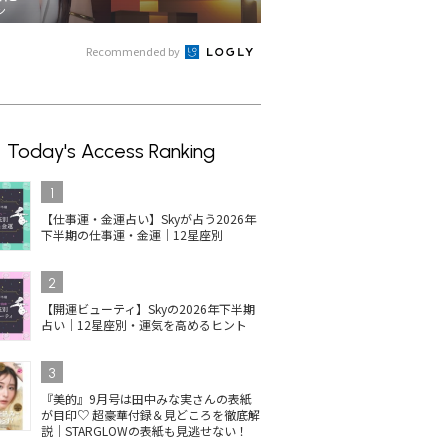
ン
Recommended by
Today's Access Ranking
1
【仕事運・金運占い】Skyが占う2026年
下半期の仕事運・金運｜12星座別
2
【開運ビューティ】Skyの2026年下半期
占い｜12星座別・運気を高めるヒント
3
『美的』9月号は田中みな実さんの表紙
が目印♡ 超豪華付録＆見どころを徹底解
説｜STARGLOWの表紙も見逃せない！