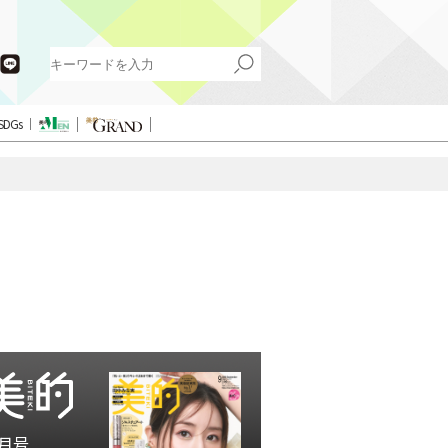
SDGs
月号