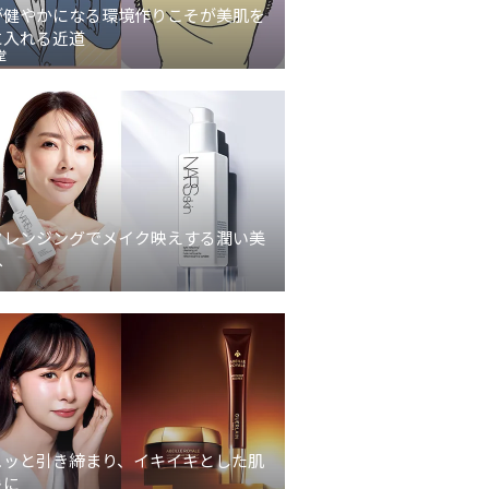
が健やかになる環境作りこそが美肌を
に入れる近道
堂
クレンジングでメイク映えする潤い美
へ
ュッと引き締まり、イキイキとした肌
象に