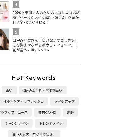
4
2026上半期大人のためのベストコスメ診
断【ベース＆メイク編】40代以上を輝か
せる全33品から探索！
5
田中みな実さん「自分なりの美しさを、
心を弾ませながら模索していきたい」｜
花が言うには。Vol.56
Hot Keywords
占い
Skyの上半期・下半期占い
康・ボディケア・リフレッシュ
メイクアップ
イクアップニュース
美的GRAND
診断
シーン別メイク
トレンドメイク
田中みな実｜花が言うには。