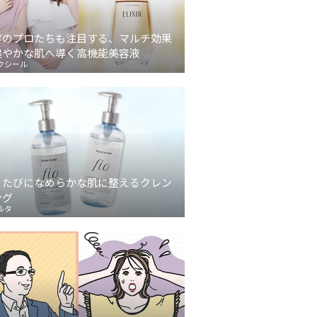
容のプロたちも注目する、マルチ効果
健やかな肌へ導く高機能美容液
クシール
うたびになめらかな肌に整えるクレン
ング
ルタ