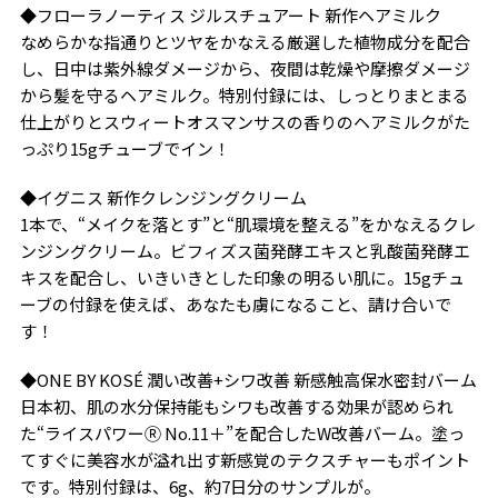
◆フローラノーティス ジルスチュアート 新作ヘアミルク
なめらかな指通りとツヤをかなえる厳選した植物成分を配合
し、日中は紫外線ダメージから、夜間は乾燥や摩擦ダメージ
から髪を守るヘアミルク。特別付録には、しっとりまとまる
仕上がりとスウィートオスマンサスの香りのヘアミルクがた
っぷり15gチューブでイン！
◆イグニス 新作クレンジングクリーム
1本で、“メイクを落とす”と“肌環境を整える”をかなえるクレ
ンジングクリーム。ビフィズス菌発酵エキスと乳酸菌発酵エ
キスを配合し、いきいきとした印象の明るい肌に。15gチュ
ーブの付録を使えば、あなたも虜になること、請け合いで
す！
◆ONE BY KOSÉ 潤い改善+シワ改善 新感触高保水密封バーム
日本初、肌の水分保持能もシワも改善する効果が認められ
た“ライスパワーⓇ No.11＋”を配合したW改善バーム。塗っ
てすぐに美容水が溢れ出す新感覚のテクスチャーもポイント
です。特別付録は、6g、約7日分のサンプルが。