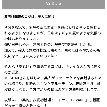
試し読み
夏老け撃退のコツは、美人に聞け！
秋分を控えて、朝晩の空気の変化を感じられるやっと感じら
れるようになりましたが、日中はまだまだ夏のような気候の
地域もありますよね。
強い日差しや汗、冷房と外の寒暖差で“夏疲労“した肌。
加えて、確実に気候は乾燥し始めて、肌のしぼみやたるみも
気になってきた人も多いのでは？
そんな「夏老け」を撃退するコツは、キレイな人たちに聞く
のが近道。
MEGUMIさんをはじめ、美人がコツコツケアを実践するため
の心構えや、朝晩のスキンケアルーティン、表情筋ヨガに頭
皮ほぐしなど、全方位からの秘伝のケア方法を紹介します。
表紙は、『美的』表紙初登場！ ドラマ『VIVANT』も話題
だった二階堂ふみさん！！