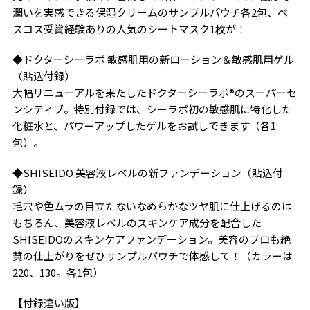
潤いを実感できる保湿クリームのサンプルパウチ各2包、ベ
スコス受賞経験ありの人気のシートマスク1枚が！
◆ドクターシーラボ 敏感肌用の新ローション＆敏感肌用ゲル
（貼込付録）
大幅リニューアルを果たしたドクターシーラボ®のスーパーセ
ンシティブ。特別付録では、シーラボ初の敏感肌に特化した
化粧水と、パワーアップしたゲルをお試しできます（各1
包）。
◆SHISEIDO 美容液レベルの新ファンデーション（貼込付
録）
毛穴や色ムラの目立たないなめらかなツヤ肌に仕上げるのは
もちろん、美容液レベルのスキンケア成分を配合した
SHISEIDOのスキンケアファンデーション。美容のプロも絶
賛の仕上がりをぜひサンプルパウチで体感して！（カラーは
220、130。各1包）
【付録違い版】