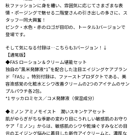
秋ファッションに身を纏い、雰囲気に応じてさまざまな表
情・ポージングで魅せる二階堂さんの引き出しの多さに、ス
タッフ一同大興奮！
ピンク・水色・赤のロゴが目印の、トータル3バージョンで
登場です。
そして気になる付録は…こちらも3バージョン！↓
【通常版】
◆FAS ローション＆クリーム堪能セット
独自の“黒米発酵液*1”を配合した注目エイジングケアブラン
ド「FAS」。特別付録は、ファーストプロダクトである、美
容液感覚の化粧水とシワ改善クリームの2つのアイテムのサン
プルパウチ各2包。
*1 サッカロミセス／コメ発酵液（保湿成分）
◆ミノン アミノモイスト 潤いスキンケアセット
肌がゆらぎがちな季節の変わり目にうれしい敏感肌のお守り
ケア「ミノン」からは、敏感肌のシワや乾燥ぐすみなどの目
元のエイジング悩みに着目した新作アイクリームと、濃厚な