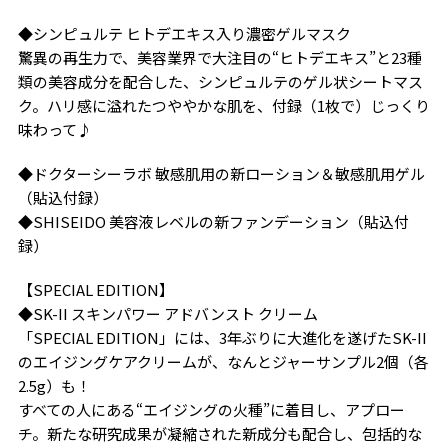
◆シンピュルテ ヒトデエキス入り濃密ゲルマスク
驚異の再生力で、美容業界で大注目の“ヒトデエキス”と23種
類の美容成分を配合した、シンピュルテのゲル状シートマス
ク。ハリ感に溢れたつややかな肌を、付録（1枚で）じっくり
味わって♪
◆ドクターシーラボ 敏感肌用の新ローション＆敏感肌用ゲル
（貼込付録）
◆SHISEIDO 美容液レベルの新ファンデーション（貼込付
録）
【SPECIAL EDITION】
◆SK-II スキンパワー アドバンスト クリーム
「SPECIAL EDITION」には、3年ぶりに大進化を遂げたSK-II
のエイジングケアクリームが、なんとジャーサンプル2個（各
2.5g）も！
すべての人にある“エイジングの火種”に着目し、アプロー
チ。新たな研究成果が凝縮された新成分も配合し、包括的な