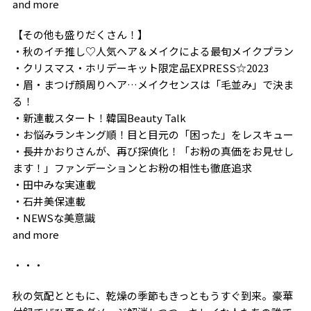
and more
【その他も盛りだくさん！】
・秋のイチ推し♡人気ヘア＆メイクによる最旬メイクプラン
・クリスマス・ホリデーキット限定品EXPRESS☆2023
・眉・まつげ顔周りヘア…メイクセンスは「毛並み」で決ま
る！
・新連載スタート！韓国Beauty Talk
・お悩みランキング順！目と目元の「困った」をレスキュー
・長井かおりさんが、再び探偵化！「お粉の真価をお見せし
ます！」ファンデーションとお粉の相性も徹底追求
・田中みな実連載
・石井美保連載
・NEWSな美意識
and more
・・・
秋の気配とともに、乾燥の季節もきっともうすぐ到来。豪華