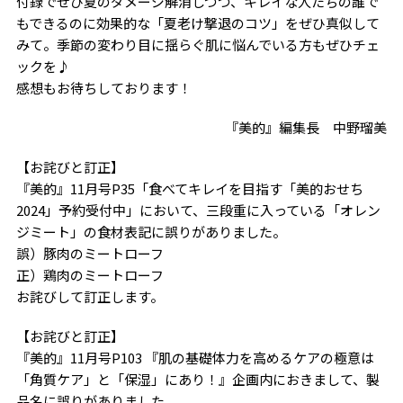
付録でぜひ夏のダメージ解消しつつ、キレイな人たちの誰で
もできるのに効果的な「夏老け撃退のコツ」をぜひ真似して
みて。季節の変わり目に揺らぐ肌に悩んでいる方もぜひチェ
ックを♪
感想もお待ちしております！
『美的』編集長 中野瑠美
【お詫びと訂正】
『美的』11月号P35「食べてキレイを目指す「美的おせち
2024」予約受付中」において、三段重に入っている「オレン
ジミート」の食材表記に誤りがありました。
誤）豚肉のミートローフ
正）鶏肉のミートローフ
お詫びして訂正します。
【お詫びと訂正】
『美的』11月号P103 『肌の基礎体力を高めるケアの極意は
「角質ケア」と「保湿」にあり！』企画内におきまして、製
品名に誤りがありました。