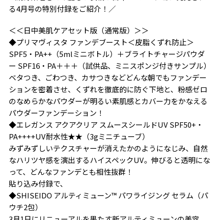
る4月号の特別付録をご紹介！／
＜＜日中美肌ケアセット版（通常版）＞＞
◆プリマヴィスタ ファンデブースト＜皮脂くずれ防止＞
SPF5・PA++（5mlミニボトル）＋ブライトチャージパウダ
ー SPF16・PA＋＋＋（試供品、ミニスポンジ付きサンプル）
ベタつき、ごわつき、カサつきなどどんな朝でもファンデー
ションを密着させ、くずれを徹底的に防ぐ下地と、粉感ゼロ
のなめらかなパウダーが明るい素肌感とカバー力をかなえる
パウダーファンデーション！
◆エレガンス アクアクリア スムースシールドUV SPF50+・
PA++++UV耐水性★★（3gミニチューブ）
みずみずしいテクスチャーが消えたかのようになじみ、自然
なハリツヤ感を演出するハイスペックUV。伸びると透明にな
って、どんなファンデとも相性抜群！
貼り込み付録で、
◆SHISEIDO アルティミューン™︎ パワライジング セラム（パ
ウチ2包）
3月1日にリニューアルを果たす新アルティミューンの美容