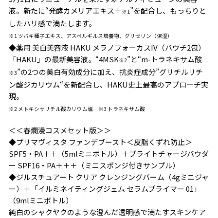
液。新たに“発酵カメリアエキス＋
”を配合し、もっちりと
※1
したハリ感で満たします。
※1 ツバキ種子エキス、アスペルギルス培養物、グリセリン（保湿）
◆薬用 美白美容液 HAKU メラノフォーカスIV（パウチ2包）
「HAKU」の最新美容液。“4MSK
”と“m-トラネキサム酸
※2
”の2つの美白有効成分に加え、抗炎症成分”グリチルリチ
※3
ン酸ジカリウム“を新配合し、HAKU史上最高のアプローチ実
現。
※2 メトキシサリチル酸カリウム塩 ※3 トラネキサム酸
＜＜春爛漫コスメセット版＞＞
◆プリマヴィスタ ファンデブースト＜皮脂くずれ防止＞
SPF5・PA＋＋（5mlミニボトル）＋ブライトチャージパウダ
ー SPF16・PA＋＋＋（ミニスポンジ付きサンプル）
◆ジルスチュアート クリア クレンジングバーム（4gミニジャ
ー）＋「イルミネイティングジェム セラムプライマー 01」
（9mlミニボトル）
純白のシャクヤクのような澄んだ透明感で満たすスキンケア