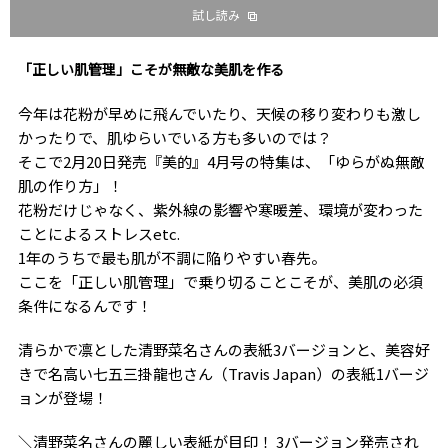
試し読み
「正しい肌管理」こそが無敵な美肌を作る
今年は花粉が早めに飛んでいたり、天候の移り変わりも激し
かったりで、肌ゆらいでいる方も多いのでは？
そこで2月20日発売『美的』4月号の特集は、「ゆらがぬ無敵
肌の作り方」！
花粉だけじゃなく、紫外線の影響や寒暖差、環境が変わった
ことによるストレスetc.
1年のうちで最も肌が不調に陥りやすい春先。
ここを「正しい肌管理」で乗り切ることこそが、美肌の必須
条件になるんです！
清らかで凛とした清野菜名さんの表紙3バージョンと、美容好
きで名高い七五三掛龍也さん（Travis Japan）の表紙1バージ
ョンが登場！
＼清野菜名さんの麗しい表紙が目印！ 3バージョン発売され