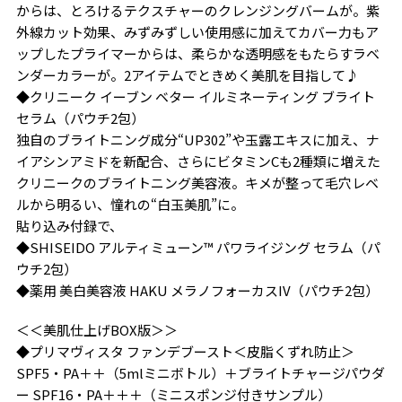
からは、とろけるテクスチャーのクレンジングバームが。紫
外線カット効果、みずみずしい使用感に加えてカバー力もア
ップしたプライマーからは、柔らかな透明感をもたらすラベ
ンダーカラーが。2アイテムでときめく美肌を目指して♪
◆クリニーク イーブン ベター イルミネーティング ブライト
セラム（パウチ2包）
独自のブライトニング成分“UP302”や玉露エキスに加え、ナ
イアシンアミドを新配合、さらにビタミンCも2種類に増えた
クリニークのブライトニング美容液。キメが整って毛穴レベ
ルから明るい、憧れの“白玉美肌”に。
貼り込み付録で、
◆SHISEIDO アルティミューン™︎ パワライジング セラム（パ
ウチ2包）
◆薬用 美白美容液 HAKU メラノフォーカスIV（パウチ2包）
＜＜美肌仕上げBOX版＞＞
◆プリマヴィスタ ファンデブースト＜皮脂くずれ防止＞
SPF5・PA＋＋（5mlミニボトル）＋ブライトチャージパウダ
ー SPF16・PA＋＋＋（ミニスポンジ付きサンプル）