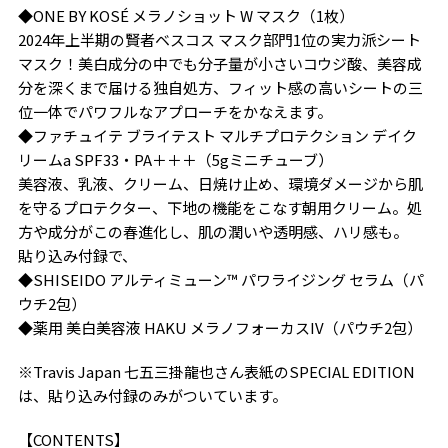
◆ONE BY KOSÉ メラノショット W マスク（1枚）
2024年上半期の賢者ベスコス マスク部門1位の実力派シート
マスク！美白成分の中でも分子量が小さいコウジ酸、美容成
分を深くまで届ける独自処方、フィット感の高いシートの三
位一体でパワフルなアプローチをかなえます。
◆ファチュイテ ブライテスト マルチプロテクション デイク
リームa SPF33・PA＋＋＋（5gミニチューブ）
美容液、乳液、クリーム、日焼け止め、環境ダメージから肌
を守るプロテクター、下地の機能をこなす朝用クリーム。処
方や成分がこの春進化し、肌の潤いや透明感、ハリ感も。
貼り込み付録で、
◆SHISEIDO アルティミューン™︎ パワライジング セラム（パ
ウチ2包）
◆薬用 美白美容液 HAKU メラノフォーカスIV（パウチ2包）
※Travis Japan 七五三掛龍也さん表紙のSPECIAL EDITION
は、貼り込み付録のみがついています。
【CONTENTS】