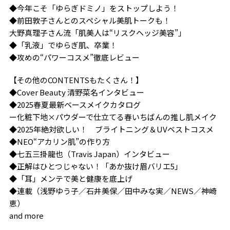
◆今年こそ「ゆらぎドミノ」をストップしよう！
◆前田敦子さんとのスペシャル美肌トークも！
大野真理子さん流「肌美人は“リスクヘッジ美容”」
◆「乳液」でゆらぎ肌、卒業！
◆攻めの“パワーコスメ”徹底レビュー
【その他のCONTENTSもたくさん！】
◆Cover Beauty 清野菜名インタビュー
◆2025春夏最新ベースメイクカタログ
ー化粧下地×パウダーで仕立てる春いちばんの推し肌メイク
◆2025年絶対欲しい！ ブライトニング＆UVベストコスメ
◆NEO“アカリン肌”の作り方
◆七五三掛龍也（Travis Japan）インタビュー
◆正解はひとつじゃない！「あか抜け眉バリエ5」
◆「耳」メンテで美と健康を底上げ
◆連載（浅野ゆう子／石井美保／田中みな実／NEWS／神崎
恵）
and more