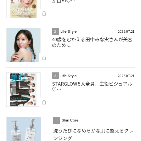
が目印♡…
2026.07.21
2
Life Style
40歳をむかえる田中みな実さんが美容
のために…
2026.07.21
3
Life Style
STARGLOW 5人全員、主役ビジュアル
♡…
Skin Care
洗うたびになめらかな肌に整えるクレ
ンジング