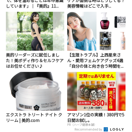
で、体を温めることは年中意識
ケアが面倒な時はどうしてる？
しています」｜『美的』11...
美容情報はどこで入手...
美的リーダーズに就任しまし
【生理トラブル】上西星来さ
た！美ボディ作り＆セルフケア
ん・愛用フェムケアグッズ4選
はお任せください♪
「自分の体と向き合う時間を...
エクストラ トリート ナイト ク
アマゾン1位の実績！380円で5
リーム | 美的.com
日間お試し。
PR（ハーブ健康本舗）
Recommended by