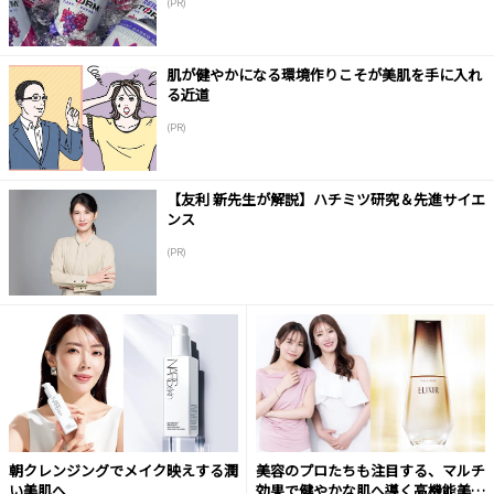
(PR)
肌が健やかになる環境作りこそが美肌を手に入れ
る近道
(PR)
【友利 新先生が解説】ハチミツ研究＆先進サイエ
ンス
(PR)
朝クレンジングでメイク映えする潤
美容のプロたちも注目する、マルチ
い美肌へ
効果で健やかな肌へ導く高機能美容