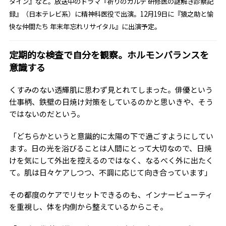
タイン』など。放送中のドラマ『祈りのカルテ 研修医の謎解き診察記
録』（日本テレビ系）に精神科医役で出演。12月19日に『猿之助と愉
快な仲間たち 年末年忘れリサイタル』に出演予定。
定期的な検査で自分を観察。ホルモンバランスを
意識する
くすみのない透輝肌に思わず見とれてしまった。俳優という
仕事柄、鉄壁の日焼け対策をしているのかと思いきや、そう
ではないのだという。
「どちらかというと意識的に太陽の下で過ごすようにしてい
ます。日の光を浴びることは人間にとって大切なので、日焼
けを気にして外出を控えるのではなく、なるべく外に出たく
て。肌は日々ケアしつつ、不調に応じて向き合っています」
その都度のケアでリセットできるのも、インナービューティ
を重視し、体を内側から整えているからこそ。