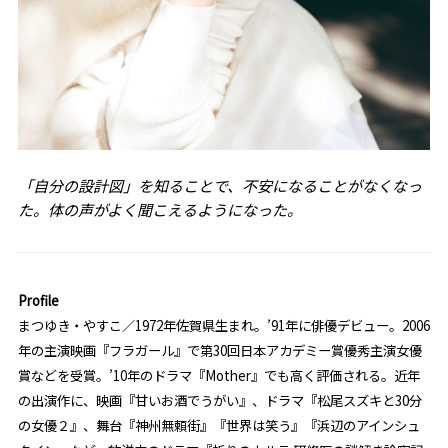
「自分の設計図」を知ることで、不安になることがなくなっ
た。体の声がよく聞こえるようになった。
Profile
まつゆき・やすこ／1972年佐賀県生まれ。’91年に俳優デビュー。2006
年の主演映画『フラガール』で第30回日本アカデミー賞優秀主演女優
賞などを受賞。’10年のドラマ『Mother』でも高く評価される。近年
の出演作に、映画『甘いお酒でうがい』、ドラマ『松尾スズキと30分
の女優２』、舞台『神州無頼街』『世界は笑う』『浜辺のアインシュ