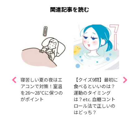
関連記事を読む
いだ
寝苦しい夏の夜はエ
【クイズ9問】最初に
【夏
 39
アコンで対策！室温
食べるといいのは？
ん】
子が
を26～28℃に保つの
運動のタイミング
上げ
ガる
がポイント
は？etc. 血糖コント
めレ
楽チ
ロール法で正しいの
の間
はどっち？
美容
ルン
ィカウ
.10】