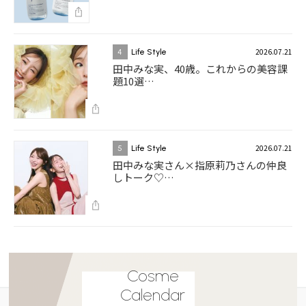
2026.07.21
4
Life Style
田中みな実、40歳。これからの美容課
題10選…
2026.07.21
5
Life Style
田中みな実さん×指原莉乃さんの仲良
しトーク♡…
Cosme
Calendar