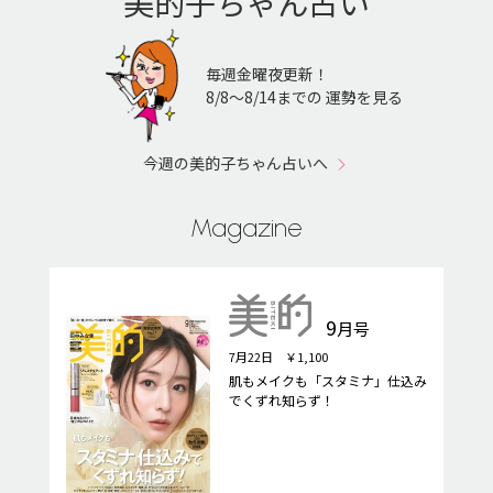
美的子ちゃん占い
毎週金曜夜更新！
8/8〜8/14までの 運勢を見る
今週の美的子ちゃん占いへ
Magazine
9
月号
7月22日 ￥1,100
肌もメイクも「スタミナ」仕込み
でくずれ知らず！