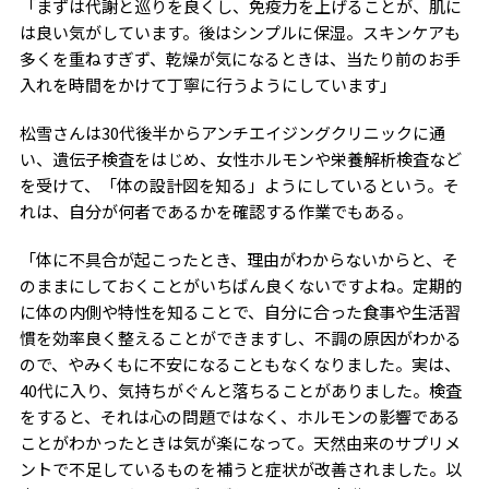
「まずは代謝と巡りを良くし、免疫力を上げることが、肌に
は良い気がしています。後はシンプルに保湿。スキンケアも
多くを重ねすぎず、乾燥が気になるときは、当たり前のお手
入れを時間をかけて丁寧に行うようにしています」
松雪さんは30代後半からアンチエイジングクリニックに通
い、遺伝子検査をはじめ、女性ホルモンや栄養解析検査など
を受けて、「体の設計図を知る」ようにしているという。そ
れは、自分が何者であるかを確認する作業でもある。
「体に不具合が起こったとき、理由がわからないからと、そ
のままにしておくことがいちばん良くないですよね。定期的
に体の内側や特性を知ることで、自分に合った食事や生活習
慣を効率良く整えることができますし、不調の原因がわかる
ので、やみくもに不安になることもなくなりました。実は、
40代に入り、気持ちがぐんと落ちることがありました。検査
をすると、それは心の問題ではなく、ホルモンの影響である
ことがわかったときは気が楽になって。天然由来のサプリメ
ントで不足しているものを補うと症状が改善されました。以