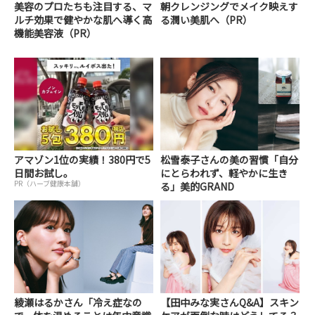
美容のプロたちも注目する、マ
朝クレンジングでメイク映えす
ルチ効果で健やかな肌へ導く高
る潤い美肌へ（PR）
機能美容液（PR）
アマゾン1位の実績！380円で5
松雪泰子さんの美の習慣「自分
日間お試し。
にとらわれず、軽やかに生き
PR（ハーブ健康本舗）
る」美的GRAND
綾瀬はるかさん「冷え症なの
【田中みな実さんQ&A】スキン