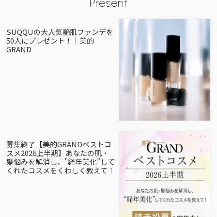
Present
SUQQUの大人気艶肌ファンデを
50人にプレゼント！｜美的
GRAND
募集終了【美的GRANDベストコ
スメ2026上半期】あなたの肌・
髪悩みを解消し、”経年美化”して
くれたコスメをくわしく教えて！