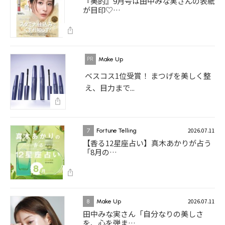
『美的』9月号は田中みな実さんの表紙
が目印♡…
Make Up
ベスコス1位受賞！ まつげを美しく整
え、目力まで...
2026.07.11
7
Fortune Telling
【香る12星座占い】真木あかりが占う
「8月の…
2026.07.11
8
Make Up
田中みな実さん「自分なりの美しさ
を、心を弾ま…