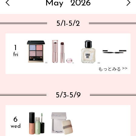
May
2026
5/1-5/2
1
fri
もっとみる
5/3-5/9
6
wed