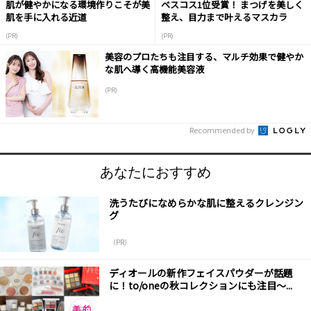
肌が健やかになる環境作りこそが美
ベスコス1位受賞！ まつげを美しく
肌を手に入れる近道
整え、目力まで叶えるマスカラ
(PR)
(PR)
美容のプロたちも注目する、マルチ効果で健やか
な肌へ導く高機能美容液
(PR)
Recommended by
あなたにおすすめ
洗うたびになめらかな肌に整えるクレンジン
グ
（PR）
ディオールの新作フェイスパウダーが話題
に！to/oneの秋コレクションにも注目～...