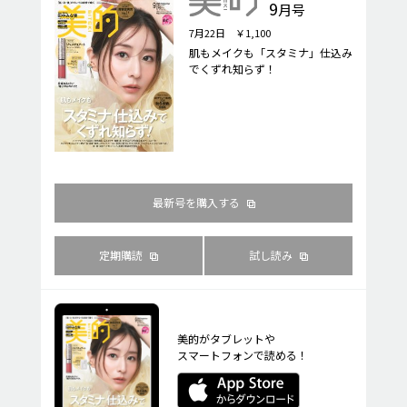
9
月号
7月22日 ￥1,100
肌もメイクも「スタミナ」仕込み
でくずれ知らず！
最新号を購入する
定期購読
試し読み
美的がタブレットや
スマートフォンで読める！