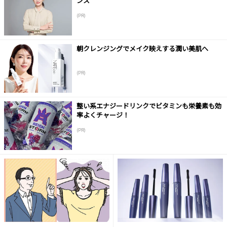
ンス
(PR)
朝クレンジングでメイク映えする潤い美肌へ
(PR)
整い系エナジードリンクでビタミンも栄養素も効
率よくチャージ！
(PR)