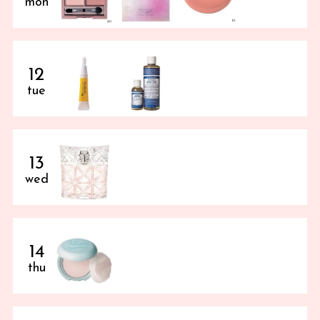
mon
12
tue
13
wed
14
thu