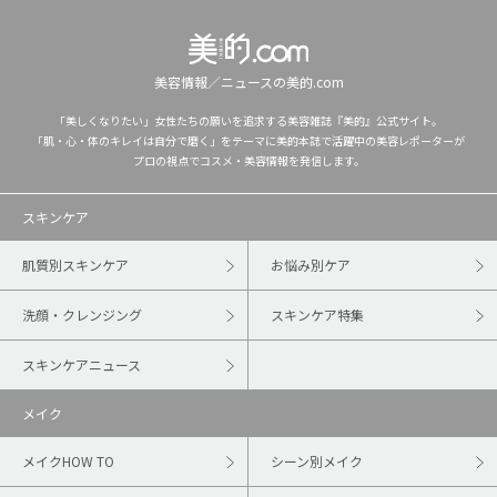
美容情報／ニュースの美的.com
「美しくなりたい」女性たちの願いを追求する美容雑誌『美的』公式サイト。
「肌・心・体のキレイは自分で磨く」をテーマに美的本誌で活躍中の美容レポーターが
プロの視点でコスメ・美容情報を発信します。
スキンケア
肌質別スキンケア
お悩み別ケア
洗顔・クレンジング
スキンケア特集
スキンケアニュース
メイク
メイクHOW TO
シーン別メイク