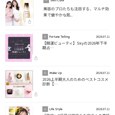
Skin Care
美容のプロたちも注目する、マルチ効
果で健やかな肌...
2026.07.11
4
Fortune Telling
【開運ビューティ】Skyの2026年下半
期占…
2026.07.11
5
Make Up
2026上半期大人のためのベストコスメ
診断【…
2026.07.11
6
Life Style