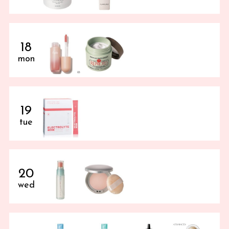
18
mon
19
tue
20
wed