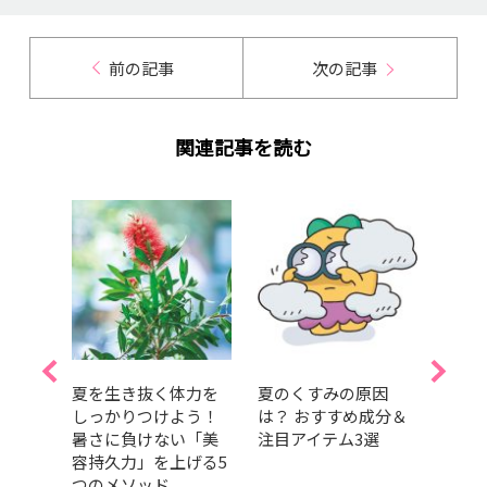
前の記事
次の記事
関連記事を読む
傑作
夏を生き抜く体力を
夏のくすみの原因
「コ
ンに
しっかりつけよう！
は？ おすすめ成分＆
ちて
暑さに負けない「美
注目アイテム3選
ち…
 ロー
容持久力」を上げる5
崩れ
 メッ
つのメソッド
めの