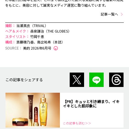
をもとに、美容に対して誠実なメディア運営に取り組んでいます。
記事一覧へ
撮影：
当瀬真衣（TRIVAL）
ヘア＆メイク：
森泉謙治（THE GLOBES）
スタイリスト：
竹岡千恵
構成：
斎藤穂乃香、南出祐希（本誌）
SOURCE：
美的 2026年6月号
この記事をシェアする
【PR】キュッと引き締まり、イキ
イキとした肌印象に
この記事も読む＞＞