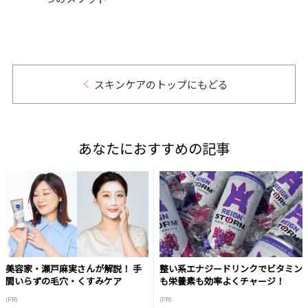
ス テ
ニッ
加藤
.40】
スキンケアのトップにもどる
あなたにおすすめの記事
美容家・瀬戸麻実さんが解説！ 手
整い系エナジードリンクでビタミン
間いらずの毛穴・くすみケア
も栄養素も効率よくチャージ！
(PR)
(PR)