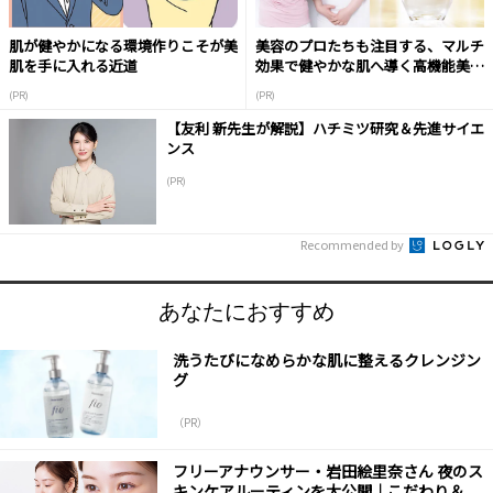
肌が健やかになる環境作りこそが美
美容のプロたちも注目する、マルチ
肌を手に入れる近道
効果で健やかな肌へ導く高機能美容
液
(PR)
(PR)
【友利 新先生が解説】ハチミツ研究＆先進サイエ
ンス
(PR)
Recommended by
あなたにおすすめ
洗うたびになめらかな肌に整えるクレンジン
グ
（PR）
フリーアナウンサー・岩田絵里奈さん 夜のス
キンケアルーティンを大公開｜こだわり＆...