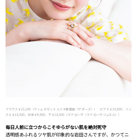
ブラウス￥23,100（ウィム ガゼット ルミネ新宿店〈ザ ポーズ〉） ピアス￥33,000、リン
グ上￥16,500、中央￥9,900、下￥16,500（マナ ローザ〈マナ ローザ ジュエル〉）
毎日人前に立つからこそゆらがない肌を絶対死守
透明感あふれるツヤ肌が印象的な岩田さんですが、かつてニ