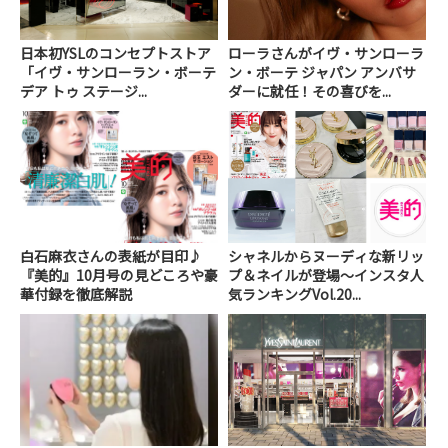
日本初YSLのコンセプトストア
ローラさんがイヴ・サンローラ
「イヴ・サンローラン・ボーテ
ン・ボーテ ジャパン アンバサ
デア トゥ ステージ...
ダーに就任！その喜びを...
白石麻衣さんの表紙が目印♪
シャネルからヌーディな新リッ
『美的』10月号の見どころや豪
プ＆ネイルが登場～インスタ人
華付録を徹底解説
気ランキングVol.20...