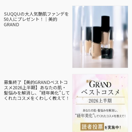
SUQQUの大人気艶肌ファンデを
50人にプレゼント！｜美的
GRAND
募集終了【美的GRANDベストコ
スメ2026上半期】あなたの肌・
髪悩みを解消し、”経年美化”して
くれたコスメをくわしく教えて！