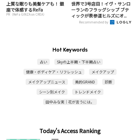
上質な眠りも美髪ケアも！ 銀
世界で3号店目！イヴ・サンロ
座で体感するReFa
ーランのフラッグシップ ブテ
PR（ReFa GINZA on CREA）
ィックが表参道ヒルズにオ...
Recommended by
Hot Keywords
占い
Skyの上半期・下半期占い
健康・ボディケア・リフレッシュ
メイクアップ
メイクアップニュース
美的GRAND
診断
シーン別メイク
トレンドメイク
田中みな実｜花が言うには。
Today's Access Ranking