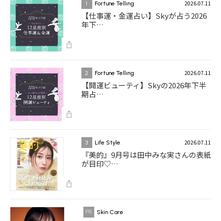
2026.07.11
1
Fortune Telling
【仕事運・金運占い】Skyが占う2026
年下…
2026.07.11
2
Fortune Telling
【開運ビューティ】Skyの2026年下半
期占…
2026.07.11
3
Life Style
『美的』9月号は田中みな実さんの表紙
が目印♡…
Skin Care