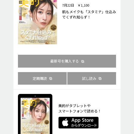
7月22日 ￥1,100
肌もメイクも「スタミナ」仕込み
でくずれ知らず！
最新号を購入する
定期購読
試し読み
美的がタブレットや
スマートフォンで読める！