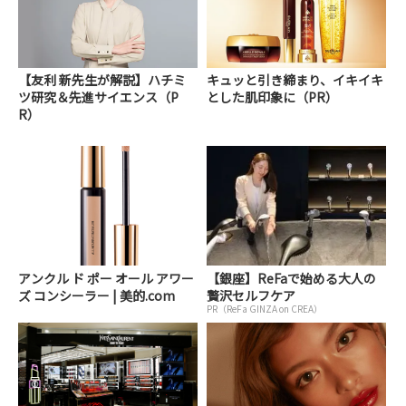
【友利 新先生が解説】ハチミ
キュッと引き締まり、イキイキ
ツ研究＆先進サイエンス（P
とした肌印象に（PR）
R）
アンクル ド ポー オール アワー
【銀座】ReFaで始める大人の
ズ コンシーラー | 美的.com
贅沢セルフケア
PR（ReFa GINZA on CREA）