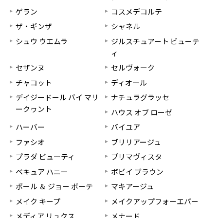
ゲラン
コスメデコルテ
ザ・ギンザ
シャネル
シュウ ウエムラ
ジルスチュアート ビューテ
ィ
セザンヌ
セルヴォーク
チャコット
ディオール
デイジードール バイ マリ
ナチュラグラッセ
ークヮント
ハウス オブ ローゼ
ハーバー
バイユア
ファシオ
ブリリアージュ
プラダ ビューティ
プリマヴィスタ
ベキュア ハニー
ボビイ ブラウン
ポール ＆ ジョー ボーテ
マキアージュ
メイク キープ
メイクアップフォーエバー
メディア リュクス
メナード