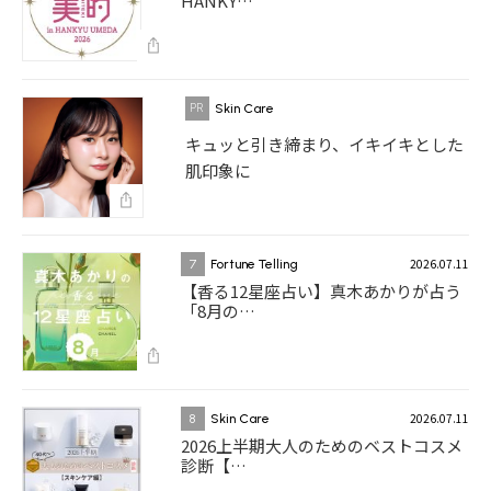
HANKY…
Skin Care
キュッと引き締まり、イキイキとした
肌印象に
2026.07.11
7
Fortune Telling
【香る12星座占い】真木あかりが占う
「8月の…
2026.07.11
8
Skin Care
2026上半期大人のためのベストコスメ
診断【…