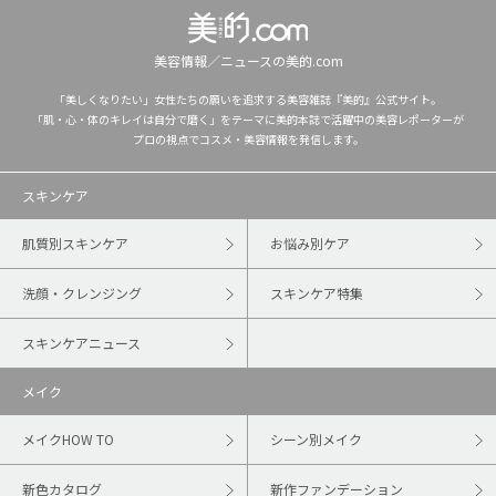
美容情報／ニュースの美的.com
「美しくなりたい」女性たちの願いを追求する美容雑誌『美的』公式サイト。
「肌・心・体のキレイは自分で磨く」をテーマに美的本誌で活躍中の美容レポーターが
プロの視点でコスメ・美容情報を発信します。
スキンケア
肌質別スキンケア
お悩み別ケア
洗顔・クレンジング
スキンケア特集
スキンケアニュース
メイク
メイクHOW TO
シーン別メイク
新色カタログ
新作ファンデーション