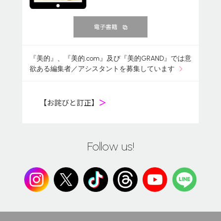
電子書籍
『美的』、『美的.com』及び『美的GRAND』では意
欲ある編集者／アシスタントを募集しています
【お詫びと訂正】
＞
Follow us!