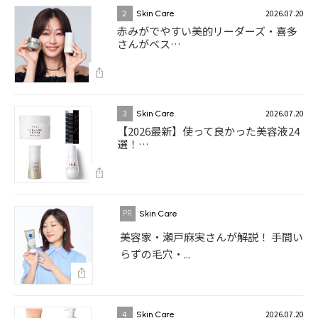
2026.07.20
2
Skin Care
赤みがでやすい美的リーダーズ・喜多
さんがベス…
2026.07.20
3
Skin Care
【2026最新】使って良かった美容液24
選！…
Skin Care
美容家・瀬戸麻実さんが解説！ 手間い
らずの毛穴・...
2026.07.20
4
Skin Care