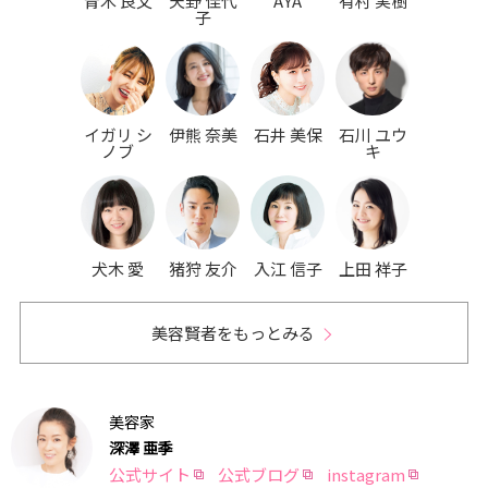
青木 良文
天野 佳代
AYA
有村 実樹
子
イガリ シ
伊熊 奈美
石井 美保
石川 ユウ
ノブ
キ
犬木 愛
猪狩 友介
入江 信子
上田 祥子
美容賢者をもっとみる
美容家
深澤 亜季
公式サイト
公式ブログ
instagram