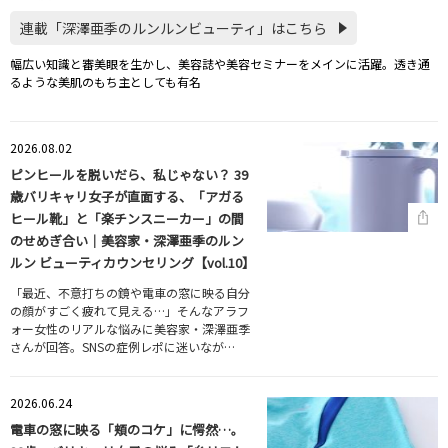
連載「深澤亜季のルンルンビューティ」はこちら
幅広い知識と審美眼を生かし、美容誌や美容セミナーをメインに活躍。透き通
るような美肌のもち主としても有名
2026.08.02
ピンヒールを脱いだら、私じゃない？ 39
歳バリキャリ女子が直面する、「アガる
ヒール靴」と「楽チンスニーカー」の間
のせめぎ合い｜美容家・深澤亜季のルン
ルン ビューティカウンセリング【vol.10】
「最近、不意打ちの鏡や電車の窓に映る自分
の顔がすごく疲れて見える…」そんなアラフ
ォー女性のリアルな悩みに美容家・深澤亜季
さんが回答。SNSの症例レポに迷いなが…
2026.06.24
電車の窓に映る「頬のコケ」に愕然…。