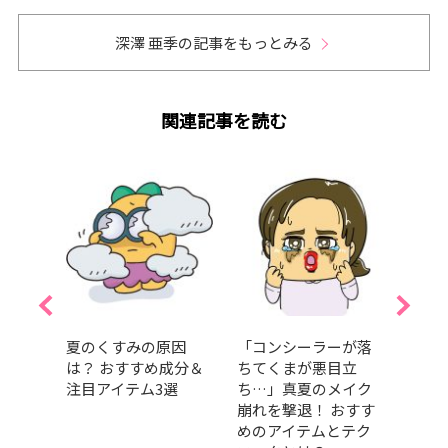
深澤 亜季の記事をもっとみる
関連記事を読む
プチプ
夏のくすみの原因
「コンシーラーが落
山崎
4選！
は？ おすすめ成分＆
ちてくまが悪目立
「日
気ア
注目アイテム3選
ち…」真夏のメイク
カバ
崩れを撃退！ おすす
大公
めのアイテムとテク
サプ