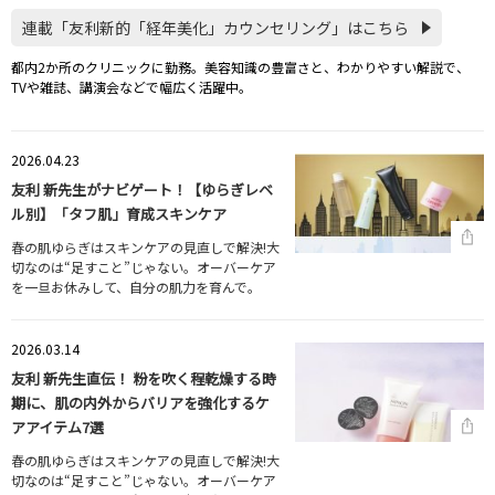
連載「友利新的「経年美化」カウンセリング」はこちら
都内2か所のクリニックに勤務。美容知識の豊富さと、わかりやすい解説で、
TVや雑誌、講演会などで幅広く活躍中。
2026.04.23
友利 新先生がナビゲート！【ゆらぎレベ
ル別】「タフ肌」育成スキンケア
春の肌ゆらぎはスキンケアの見直しで解決!大
切なのは“足すこと”じゃない。オーバーケア
を一旦お休みして、自分の肌力を育んで。
2026.03.14
友利 新先生直伝！ 粉を吹く程乾燥する時
期に、肌の内外からバリアを強化するケ
アアイテム7選
春の肌ゆらぎはスキンケアの見直しで解決!大
切なのは“足すこと”じゃない。オーバーケア