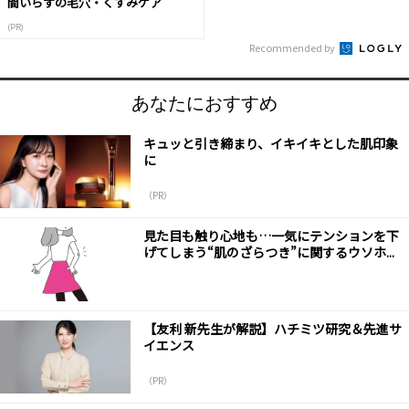
間いらずの毛穴・くすみケア
(PR)
Recommended by
あなたにおすすめ
キュッと引き締まり、イキイキとした肌印象
に
（PR）
見た目も触り心地も…一気にテンションを下
げてしまう“肌のざらつき”に関するウソホ...
【友利 新先生が解説】ハチミツ研究＆先進サ
イエンス
（PR）