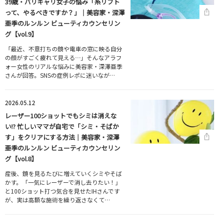
39歳・バリキャリ女子の悩み「糸リフト
って、やるべきですか？」｜美容家・深澤
亜季のルンルン ビューティカウンセリン
グ【vol.9】
「最近、不意打ちの鏡や電車の窓に映る自分
の顔がすごく疲れて見える…」そんなアラフ
ォー女性のリアルな悩みに美容家・深澤亜季
さんが回答。SNSの症例レポに迷いなが…
2026.05.12
レーザー100ショットでもシミは消えな
い!? 忙しいママが自宅で「シミ・そばか
す」をクリアにする方法｜美容家・深澤
亜季のルンルン ビューティカウンセリン
グ【vol.8】
産後、鏡を見るたびに増えていくシミやそば
かす。「一気にレーザーで消し去りたい！」
と100ショット打つ気合を見せたIHさんです
が、実は高額な施術を繰り返さなくて…