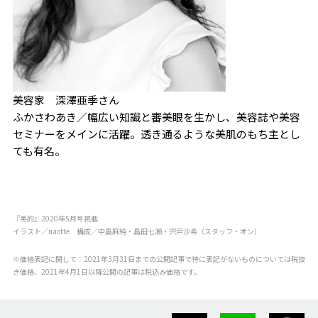
美容家 深澤亜季さん
ふかさわあき／幅広い知識と審美眼を生かし、美容誌や美容
セミナーをメインに活躍。透き通るような美肌のもち主とし
ても有名。
『美的』2020年5月号掲載
イラスト／naotte 構成／中島麻純・島田七瀬・宍戸沙希（スタッフ・オン）
※価格表記に関して：2021年3月31日までの公開記事で特に表記がないものについては税抜
き価格、2021年4月1日以降公開の記事は税込み価格です。