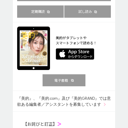
定期購読
試し読み
美的がタブレットや
スマートフォンで読める！
電子書籍
『美的』、『美的.com』及び『美的GRAND』では意
欲ある編集者／アシスタントを募集しています
【お詫びと訂正】
＞