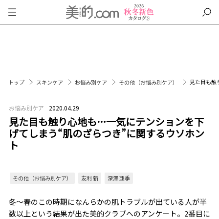
見た目も触
トップ
スキンケア
お悩み別ケア
その他（お悩み別ケア）
お悩み別ケア
2020.04.29
見た目も触り心地も…一気にテンションを下
げてしまう“肌のざらつき”に関するウソホン
ト
その他（お悩み別ケア）
友利 新
深澤 亜季
冬～春のこの時期になんらかの肌トラブルが出ている人が半
数以上という結果が出た美的クラブへのアンケート。2番目に