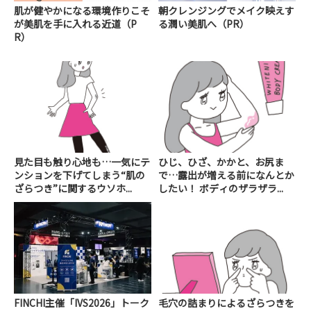
肌が健やかになる環境作りこそ
朝クレンジングでメイク映えす
が美肌を手に入れる近道（P
る潤い美肌へ（PR）
R）
見た目も触り心地も…一気にテ
ひじ、ひざ、かかと、お尻ま
ンションを下げてしまう“肌の
で…露出が増える前になんとか
ざらつき”に関するウソホ...
したい！ ボディのザラザラ...
FINCHI主催「IVS2026」トーク
毛穴の詰まりによるざらつきを