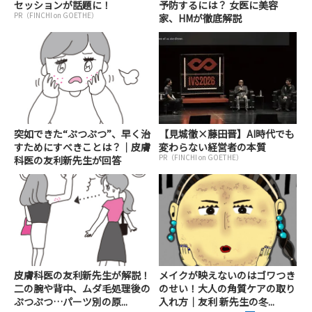
セッションが話題に！
予防するには？ 女医に美容
PR（FINCHI on GOETHE）
家、HMが徹底解説
突如できた“ぷつぷつ”、早く治
【見城徹×藤田晋】AI時代でも
すためにすべきことは？｜皮膚
変わらない経営者の本質
PR（FINCHI on GOETHE）
科医の友利新先生が回答
皮膚科医の友利新先生が解説！
メイクが映えないのはゴワつき
二の腕や背中、ムダ毛処理後の
のせい！大人の角質ケアの取り
ぷつぷつ…パーツ別の原...
入れ方｜友利 新先生の冬...