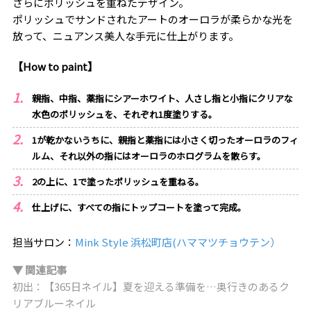
さらにポリッシュを重ねたデザイン。
ポリッシュでサンドされたアートのオーロラが柔らかな光を
放って、ニュアンス美人な手元に仕上がります。
【How to paint】
親指、中指、薬指にシアーホワイト、人さし指と小指にクリアな
水色のポリッシュを、それぞれ1度塗りする。
1が乾かないうちに、親指と薬指には小さく切ったオーロラのフィ
ルム、それ以外の指にはオーロラのホログラムを散らす。
2の上に、1で塗ったポリッシュを重ねる。
仕上げに、すべての指にトップコートを塗って完成。
担当サロン：
Mink Style 浜松町店(ハママツチョウテン）
▼ 関連記事
初出：【365日ネイル】夏を迎える準備を…奥行きのあるク
リアブルーネイル