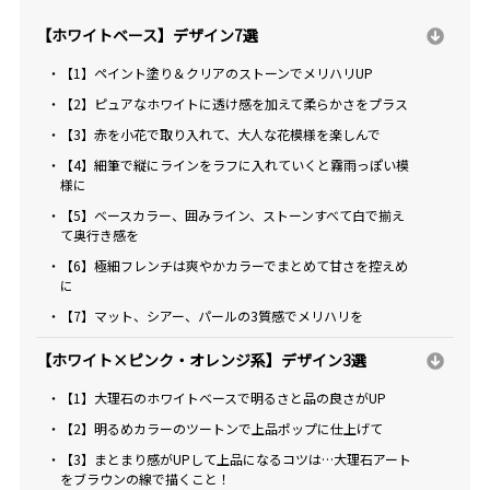
【ホワイトベース】デザイン7選
・【1】ペイント塗り＆クリアのストーンでメリハリUP
・【2】ピュアなホワイトに透け感を加えて柔らかさをプラス
・【3】赤を小花で取り入れて、大人な花模様を楽しんで
・【4】細筆で縦にラインをラフに入れていくと霧雨っぽい模
様に
・【5】ベースカラー、囲みライン、ストーンすべて白で揃え
て奥行き感を
・【6】極細フレンチは爽やかカラーでまとめて甘さを控えめ
に
・【7】マット、シアー、パールの3質感でメリハリを
【ホワイト×ピンク・オレンジ系】デザイン3選
・【1】大理石のホワイトベースで明るさと品の良さがUP
・【2】明るめカラーのツートンで上品ポップに仕上げて
・【3】まとまり感がUPして上品になるコツは…大理石アート
をブラウンの線で描くこと！