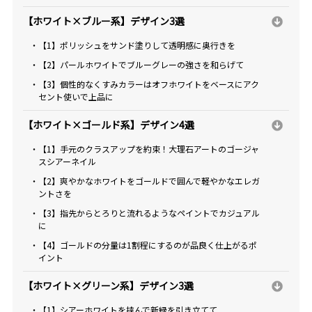
【ホワイト×ブルー系】デザイン3選
・【1】ポリッシュをサンド塗りして透明感に奥行きを
・【2】パールホワイトでブルーグレーの強さを和らげて
・【3】個性的なくすみカラーはオフホワイトをベースにアク
セント使いで上品に
【ホワイト×ゴールド系】デザイン4選
・【1】手元のクラスアップを約束！大理石アートのゴージャ
スシアーネイル
・【2】爽やかなホワイトをゴールドで囲んで軽やかなエレガ
ントさを
・【3】指先からとろりと流れるようなペイントでカジュアル
に
・【4】ゴールドの分量は1割程にするのが品良く仕上がるポ
イント
【ホワイト×グリーン系】デザイン3選
・【1】シアーホワイトを挟んで新緑を引き立てて