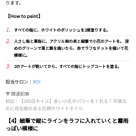
ります。
【How to paint】
すべての指に、ホワイトのポリッシュを2度塗りする。
人さし指と薬指に、アクリル絵の具と細筆で小花のアートを。 深
めのグリーンで茎と葉を描いたら、赤でラフなドットを描いて花
模様に。
2のアートが乾いてから、すべての指にトップコートを塗る。
担当サロン：
ROI
▼ 関連記事
初出：【365日ネイル】赤い小花がパワーをくれる！可憐な
のに存在感のある花柄ホワイトネイル
【4】細筆で縦にラインをラフに入れていくと霧雨
っぽい模様に