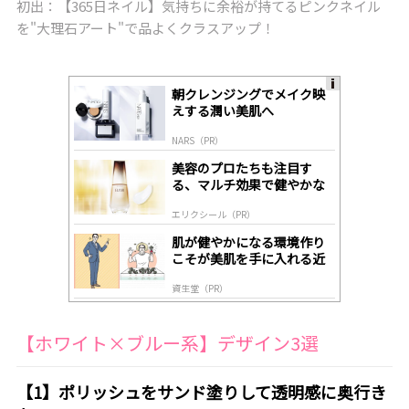
初出：【365日ネイル】気持ちに余裕が持てるピンクネイル
を"大理石アート"で品よくクラスアップ！
朝クレンジングでメイク映
A
えする潤い美肌へ
ds
by
NARS（PR）
lo
gl
美容のプロたちも注目す
y
る、マルチ効果で健やかな
肌へ導く高機能美容液
エリクシール（PR）
肌が健やかになる環境作り
こそが美肌を手に入れる近
道
資生堂（PR）
【ホワイト×ブルー系】デザイン3選
【1】ポリッシュをサンド塗りして透明感に奥行き