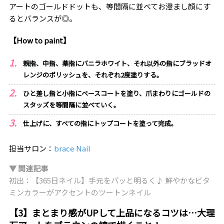
アートのゴールドドットも、等間隔に並べてお澄まし顔にす
るとバランスが◎。
【How to paint】
親指、中指、薬指にバニラホワイト、それ以外の指にブラッドオ
レンジのポリッシュを、それぞれ2度塗りする。
ひと差し指と小指にベースコートを塗り、爪まわりにゴールドの
スタッズを等間隔に並べていく。
仕上げに、すべての指にトップコートを塗って完成。
担当サロン：
brace Nail
▼ 関連記事
初出：【365日ネイル】手元をパッと明るく♪ 鮮やかなビタ
ミンカラーがアクセントのツートンネイル
【3】まとまり感がUPして上品になるコツは…大理