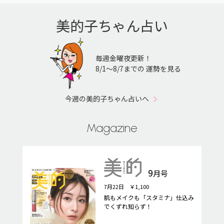
美的子ちゃん占い
毎週金曜夜更新！
8/1〜8/7までの 運勢を見る
今週の美的子ちゃん占いへ
Magazine
9
月号
7月22日 ￥1,100
肌もメイクも「スタミナ」仕込み
でくずれ知らず！