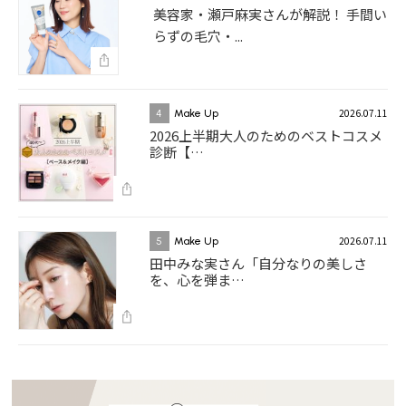
美容家・瀬戸麻実さんが解説！ 手間い
らずの毛穴・...
2026.07.11
4
Make Up
2026上半期大人のためのベストコスメ
診断【…
2026.07.11
5
Make Up
田中みな実さん「自分なりの美しさ
を、心を弾ま…