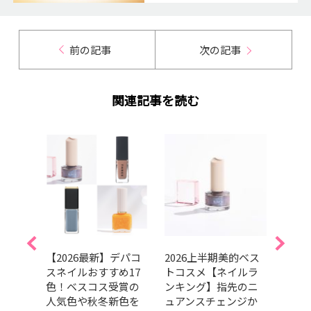
前の記事
次の記事
関連記事を読む
】マ
【2026最新】デパコ
2026上半期美的ベス
【20
のブ
スネイルおすすめ17
トコスメ【ネイルラ
キュ
をチ
色！ベスコス受賞の
ンキング】指先のニ
マー
人気色や秋冬新色を
ュアンスチェンジか
ネイ