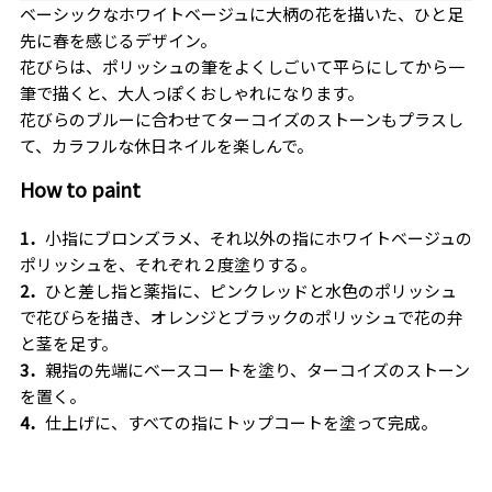
ベーシックなホワイトベージュに大柄の花を描いた、ひと足
先に春を感じるデザイン。
花びらは、ポリッシュの筆をよくしごいて平らにしてから一
筆で描くと、大人っぽくおしゃれになります。
花びらのブルーに合わせてターコイズのストーンもプラスし
て、カラフルな休日ネイルを楽しんで。
How to paint
1．
小指にブロンズラメ、それ以外の指にホワイトベージュの
ポリッシュを、それぞれ２度塗りする。
2．
ひと差し指と薬指に、ピンクレッドと水色のポリッシュ
で花びらを描き、オレンジとブラックのポリッシュで花の弁
と茎を足す。
3．
親指の先端にベースコートを塗り、ターコイズのストーン
を置く。
4．
仕上げに、すべての指にトップコートを塗って完成。