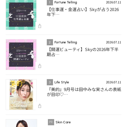
2026.07.11
1
Fortune Telling
【仕事運・金運占い】Skyが占う2026
年下…
2026.07.11
2
Fortune Telling
【開運ビューティ】Skyの2026年下半
期占…
2026.07.11
3
Life Style
『美的』9月号は田中みな実さんの表紙
が目印♡…
Skin Care