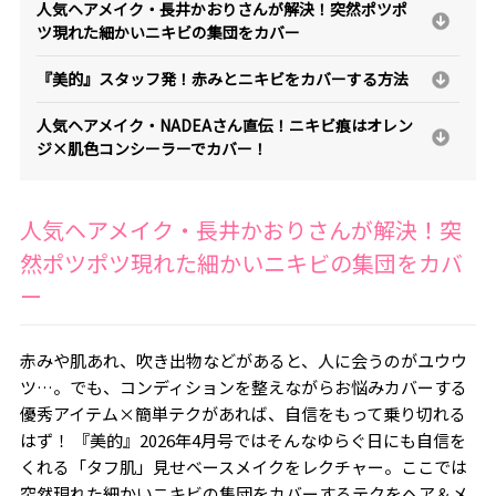
人気ヘアメイク・長井かおりさんが解決！突然ポツポ
ツ現れた細かいニキビの集団をカバー
『美的』スタッフ発！赤みとニキビをカバーする方法
人気ヘアメイク・NADEAさん直伝！ニキビ痕はオレン
ジ×肌色コンシーラーでカバー！
人気ヘアメイク・長井かおりさんが解決！突
然ポツポツ現れた細かいニキビの集団をカバ
ー
赤みや肌あれ、吹き出物などがあると、人に会うのがユウウ
ツ…。でも、コンディションを整えながらお悩みカバーする
優秀アイテム×簡単テクがあれば、自信をもって乗り切れる
はず！ 『美的』2026年4月号ではそんなゆらぐ日にも自信を
くれる「タフ肌」見せベースメイクをレクチャー。ここでは
突然現れた細かいニキビの集団をカバーするテクをヘア＆メ