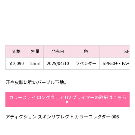
価格
容量
発売日
色
SPF
￥2,090
25ml
2025/04/10
ラベンダー
SPF50+・PA+
汗や皮脂に強いパープル下地。
カラーステイ ロングウェア UV プライマーの詳細はこちら
アディクション スキンリフレクト カラーコレクター 006