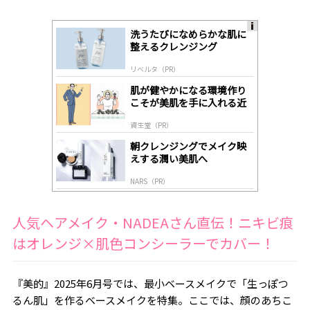
洗うたびになめらかな肌に
A
整えるクレンジング
ds
by
リベルタ（PR）
lo
gl
肌が健やかになる環境作り
y
こそが美肌を手に入れる近
道
資生堂（PR）
朝クレンジングでメイク映
えする潤い美肌へ
NARS（PR）
人気ヘアメイク・NADEAさん直伝！ニキビ痕
はオレンジ×肌色コンシーラーでカバー！
『美的』2025年6月号では、最小ベースメイクで「生っぽつ
るん肌」を作るベースメイクを特集。ここでは、顔のあちこ