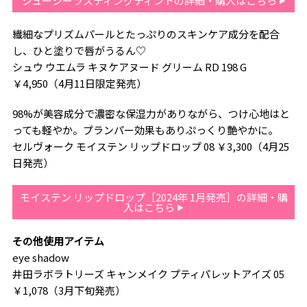
ジューシーラスティングティントの詳細・購入はこちら
繊細なプリズムパールとたっぷりのスキンケア成分を配合
し、ひと塗りで唇がうるん♡
シュウ ウエムラ キヌケアヌード グリーム RD 198 G
￥4,950（4月11日限定発売）
98%が美容成分で濃密な保湿力がありながら、つけ心地はと
っても軽やか。プランパー効果もありぷっくり艶やかに。
セルヴォーク モイステン リップドロップ 08 ￥3,300（4月25
日発売）
モイステン リップドロップ［2024年 1月発売］の詳細・購
入はこちら
その他使用アイテム
eye shadow
井田ラボラトリーズ キャンメイク プティパレットアイズ 05
￥1,078（3月下旬発売）