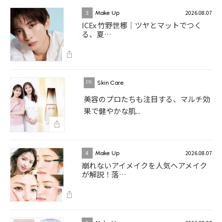
2026.08.07
3
Make Up
ICEx 竹野世梛｜ツヤとマットでつく
る、夏…
Skin Care
美容のプロたちも注目する、マルチ効
果で健やかな肌...
2026.08.07
4
Make Up
崩れないアイメイクを人気ヘアメイク
が解説！落…