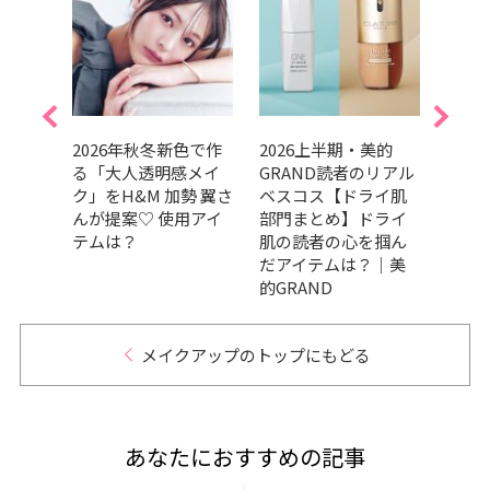
デパコ
2026年秋冬新色で作
2026上半期・美的
【20
31
る「大人透明感メイ
GRAND読者のリアル
ラフ
賞の
ク」をH&M 加勢 翼さ
ベスコス【ドライ肌
の人
を厳
んが提案♡ 使用アイ
部門まとめ】ドライ
おす
テムは？
肌の読者の心を掴ん
だアイテムは？｜美
的GRAND
メイクアップのトップにもどる
あなたにおすすめの記事