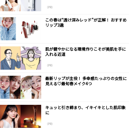
（PR）
この春は“透け深みレッド”が正解！ おすすめ
リップ3選
肌が健やかになる環境作りこそが美肌を手に
入れる近道
（PR）
最新リップが主役！ 多幸感たっぷりの女性に
見える♡最旬春メイク4つ
キュッと引き締まり、イキイキとした肌印象
に
（PR）