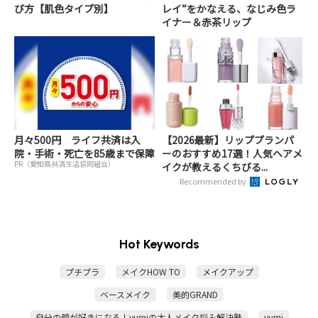
び方【肌色タイプ別】
レイ”をかなえる、なじみ色ラ
イナー＆赤茶リップ
月々500円 ライフ共済は入
【2026最新】リッププランパ
院・手術・死亡を85歳まで保障
ーのおすすめ17選！人気ヘアメ
PR（愛知県共済生活協同組合）
イクが教えるくちびる...
Recommended by
Hot Keywords
プチプラ
メイクHOW TO
メイクアップ
ベースメイク
美的GRAND
自分の顔が好きになる！yumiの大人メイク悩み解決塾
yumi