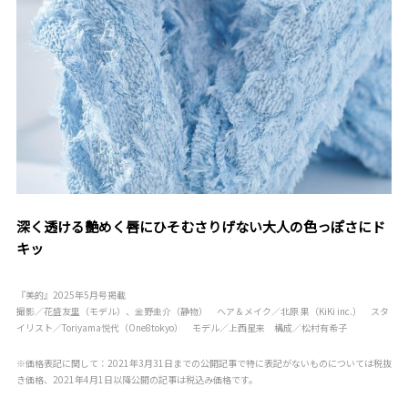
深く透ける艶めく唇にひそむさりげない大人の色っぽさにド
キッ
『美的』2025年5月号掲載
撮影／花盛友里（モデル）、金野圭介（静物） ヘア＆メイク／北原 果（KiKi inc.） スタ
イリスト／Toriyama悦代（One8tokyo） モデル／上西星来 構成／松村有希子
※価格表記に関して：2021年3月31日までの公開記事で特に表記がないものについては税抜
き価格、2021年4月1日以降公開の記事は税込み価格です。