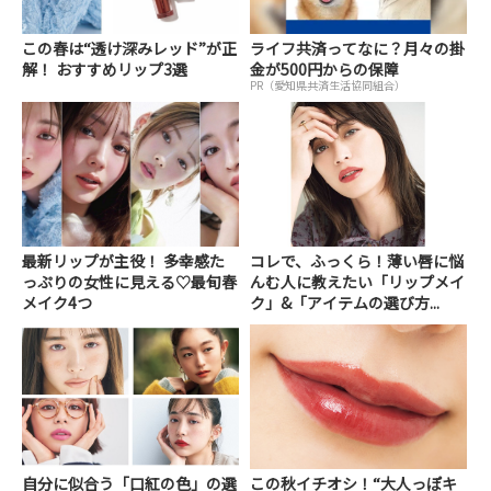
この春は“透け深みレッド”が正
ライフ共済ってなに？月々の掛
解！ おすすめリップ3選
金が500円からの保障
PR（愛知県共済生活協同組合）
最新リップが主役！ 多幸感た
コレで、ふっくら！薄い唇に悩
っぷりの女性に見える♡最旬春
んむ人に教えたい「リップメイ
メイク4つ
ク」&「アイテムの選び方...
自分に似合う「口紅の色」の選
この秋イチオシ！“大人っぽキ