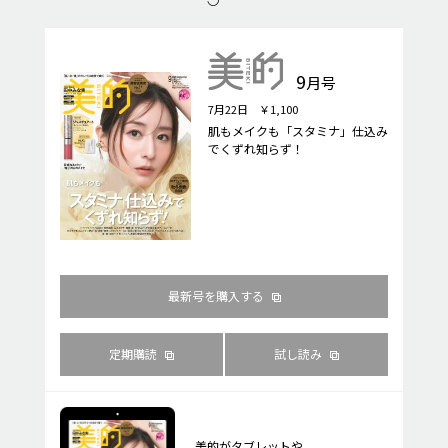
9
月号
7月22日 ￥1,100
肌もメイクも「スタミナ」仕込み
でくずれ知らず！
最新号を購入する
定期購読
試し読み
美的がタブレットや