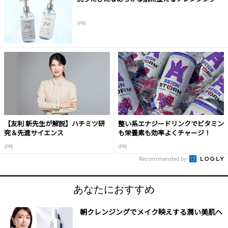
(PR)
【友利 新先生が解説】ハチミツ研
整い系エナジードリンクでビタミン
究＆先進サイエンス
も栄養素も効率よくチャージ！
(PR)
(PR)
Recommended by
あなたにおすすめ
朝クレンジングでメイク映えする潤い美肌へ