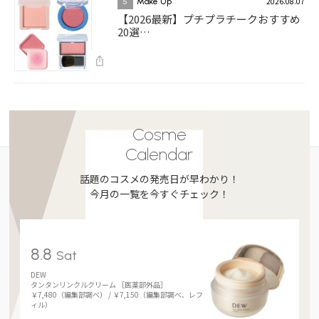
2026.08.07
5
Make Up
【2026最新】プチプラチークおすすめ
20選…
Cosme
Calendar
話題のコスメの発売日が早わかり！
今月の一覧を今すぐチェック！
8.8
Sat
DEW
タンタンリンクルクリーム ［医薬部外品］
￥7,480（編集部調べ） / ￥7,150（編集部調べ、レフ
ィル）