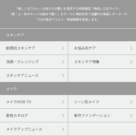
「美しくなりたい」女性たちの願いを追求する美容雑誌『美的』公式サイト。
「肌・心・体のキレイは自分で磨く」をテーマに美的本誌で活躍中の美容レポーターが
プロの視点でコスメ・美容情報を発信します。
スキンケア
肌質別スキンケア
お悩み別ケア
洗顔・クレンジング
スキンケア特集
スキンケアニュース
メイク
メイクHOW TO
シーン別メイク
新色カタログ
新作ファンデーション
メイクアップニュース