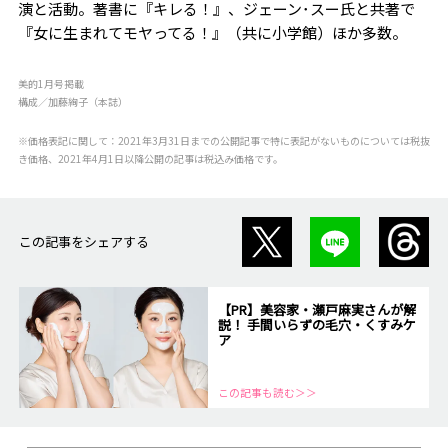
演と活動。著書に『キレる！』、ジェーン･スー氏と共著で
『女に生まれてモヤってる！』（共に小学館）ほか多数。
美的1月号掲載
構成／加藤絢子（本誌）
※価格表記に関して：2021年3月31日までの公開記事で特に表記がないものについては税抜
き価格、2021年4月1日以降公開の記事は税込み価格です。
この記事をシェアする
【PR】美容家・瀬戸麻実さんが解
説！ 手間いらずの毛穴・くすみケ
ア
この記事も読む＞＞