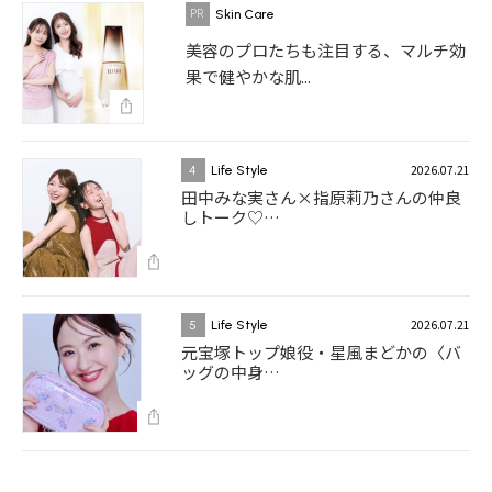
Skin Care
美容のプロたちも注目する、マルチ効
果で健やかな肌...
2026.07.21
4
Life Style
田中みな実さん×指原莉乃さんの仲良
しトーク♡…
2026.07.21
5
Life Style
元宝塚トップ娘役・星風まどかの〈バ
ッグの中身…