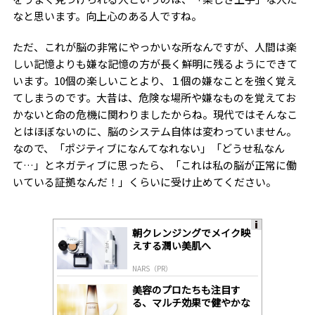
なと思います。向上心のある人ですね。
ただ、これが脳の非常にやっかいな所なんですが、人間は楽
しい記憶よりも嫌な記憶の方が長く鮮明に残るようにできて
います。10個の楽しいことより、１個の嫌なことを強く覚え
てしまうのです。大昔は、危険な場所や嫌なものを覚えてお
かないと命の危機に関わりましたからね。現代ではそんなこ
とはほぼないのに、脳のシステム自体は変わっていません。
なので、「ポジティブになんてなれない」「どうせ私なん
て…」とネガティブに思ったら、「これは私の脳が正常に働
いている証拠なんだ！」くらいに受け止めてください。
朝クレンジングでメイク映
A
えする潤い美肌へ
ds
by
NARS（PR）
lo
gl
美容のプロたちも注目す
y
る、マルチ効果で健やかな