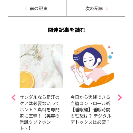
前の記事
次の記事
関連記事を読む
役・
サンダルなら足汗の
今日から実践できる
中川
バッ
ケアは必要ないって
血糖コントロール術
レス
公
ホント？真相を専門
【睡眠編】睡眠時間
中身
コス
家に直撃！【美容の
の理想は？ デジタル
アイ
iano
常識ウソ？ホン
デトックスは必要？
ーチ
せ【後
ト？】