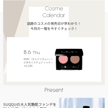
Cosme
Calendar
話題のコスメの発売日が早わかり！
今月の一覧を今すぐチェック！
8.6
Thu
MiMC（エムアイエムシー）
ビオモイスチュア シャドー
￥4,180
Present
SUQQUの大人気艶肌ファンデを