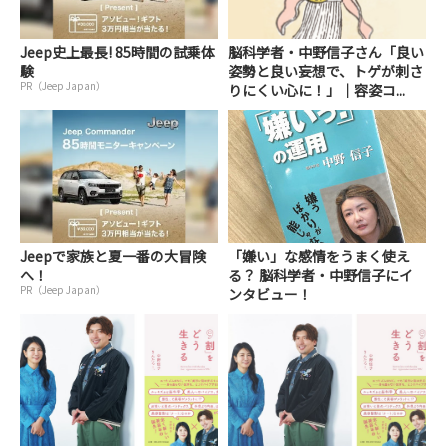
Jeep史上最長! 85時間の試乗体
脳科学者・中野信子さん「良い
験
姿勢と良い妄想で、トゲが刺さ
PR（Jeep Japan）
りにくい心に！」｜容姿コ...
Jeepで家族と夏一番の大冒険
「嫌い」な感情をうまく使え
へ！
る？ 脳科学者・中野信子にイ
PR（Jeep Japan）
ンタビュー！