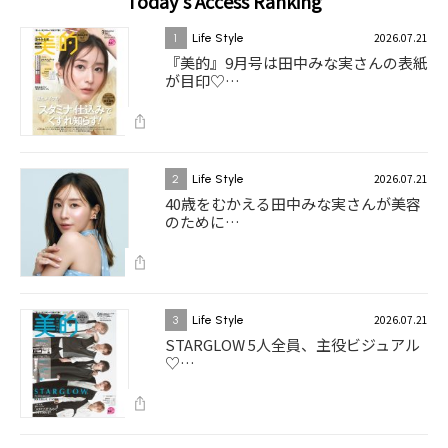
Today's Access Ranking
2026.07.21
1
Life Style
『美的』9月号は田中みな実さんの表紙
が目印♡…
2026.07.21
2
Life Style
40歳をむかえる田中みな実さんが美容
のために…
2026.07.21
3
Life Style
STARGLOW 5人全員、主役ビジュアル
♡…