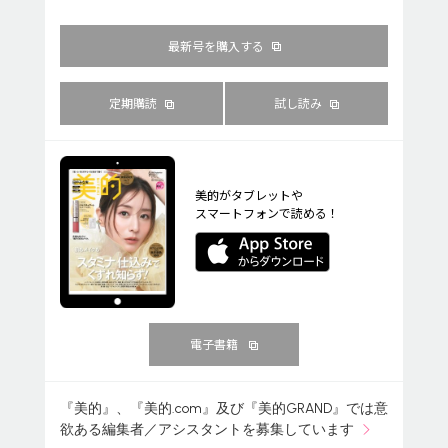
最新号を購入する
定期購読
試し読み
美的がタブレットや
スマートフォンで読める！
電子書籍
『美的』、『美的.com』及び『美的GRAND』では意
欲ある編集者／アシスタントを募集しています