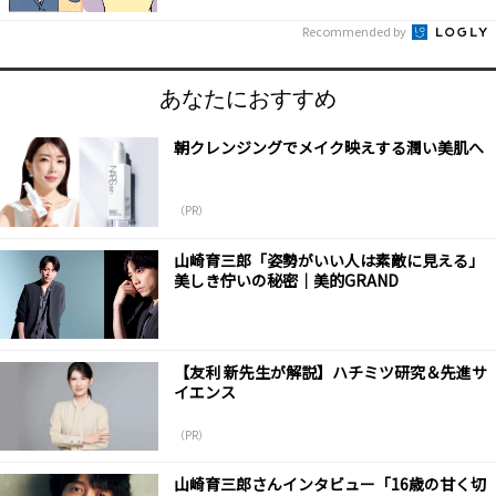
Recommended by
あなたにおすすめ
朝クレンジングでメイク映えする潤い美肌へ
（PR）
山崎育三郎「姿勢がいい人は素敵に見える」
美しき佇いの秘密｜美的GRAND
【友利 新先生が解説】ハチミツ研究＆先進サ
イエンス
（PR）
山崎育三郎さんインタビュー「16歳の甘く切