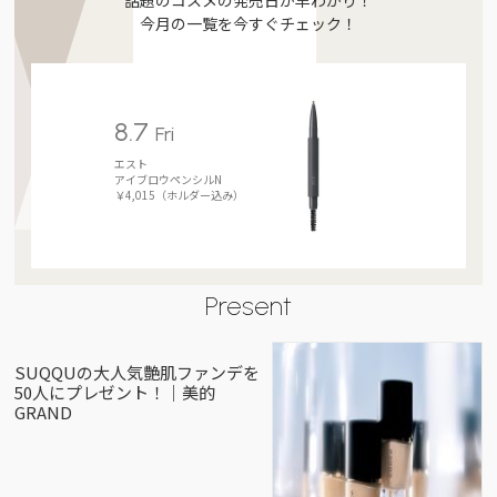
話題のコスメの発売日が早わかり！
今月の一覧を今すぐチェック！
8.7
Fri
エスト
アイブロウペンシルN
￥4,015（ホルダー込み）
Present
SUQQUの大人気艶肌ファンデを
50人にプレゼント！｜美的
GRAND