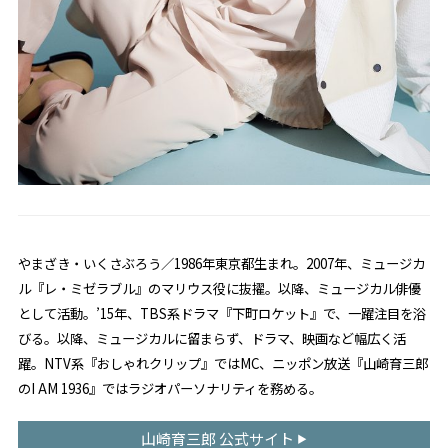
やまざき・いくさぶろう／1986年東京都生まれ。2007年、ミュージカ
ル『レ・ミゼラブル』のマリウス役に抜擢。以降、ミュージカル俳優
として活動。’15年、TBS系ドラマ『下町ロケット』で、一躍注目を浴
びる。以降、ミュージカルに留まらず、ドラマ、映画など幅広く活
躍。NTV系『おしゃれクリップ』ではMC、ニッポン放送『山崎育三郎
のI AM 1936』ではラジオパーソナリティを務める。
山崎育三郎 公式サイト