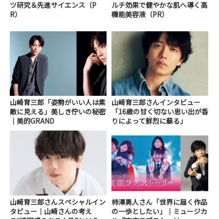
ツ研究＆先進サイエンス（P
ルチ効果で健やかな肌へ導く高
R）
機能美容液（PR）
山崎育三郎「姿勢がいい人は素
山崎育三郎さんインタビュー
敵に見える」美しき佇いの秘密
「16歳の甘く切ない思い出が香
｜美的GRAND
りによって鮮烈に蘇る」
山崎育三郎さんスペシャルイン
柿澤勇人さん「世界に届く作品
タビュー｜山崎さんの考え
の一歩としたい」｜ミュージカ