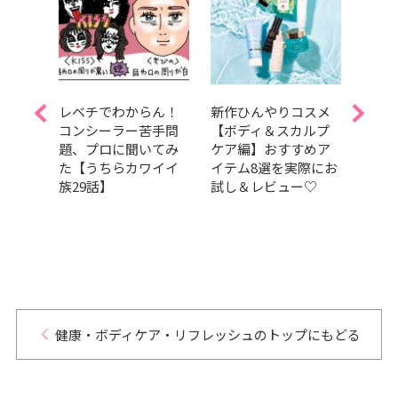
Aぇ!
レベチでわからん！
新作ひんやりコスメ
夏を
島如恵
コンシーラー苦手問
【ボディ＆スカルプ
しっ
題、プロに聞いてみ
ケア編】おすすめア
暑さ
スドラ
た【うちらカワイイ
イテム8選を実際にお
容持
t
族29話】
試し＆レビュー♡
つの
演！【試
健康・ボディケア・リフレッシュのトップにもどる