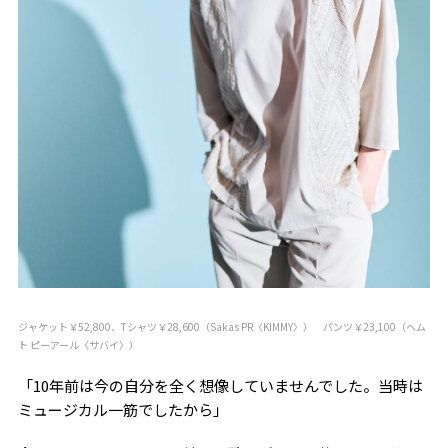
ジャケット￥52,800、Tシャツ￥28,600（Sakas PR〈KIMMY〉） パンツ￥23,100（ヘム
ト ピーアール〈サバイ〉）
「10年前は今の自分を全く想像していませんでした。当時は
ミュージカル一筋でしたから」