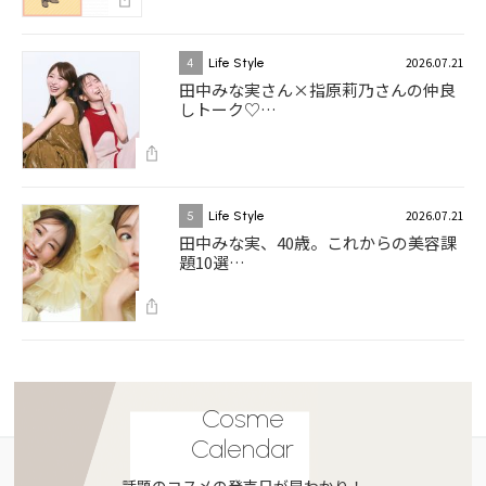
2026.07.21
4
Life Style
田中みな実さん×指原莉乃さんの仲良
しトーク♡…
2026.07.21
5
Life Style
田中みな実、40歳。これからの美容課
題10選…
Cosme
Calendar