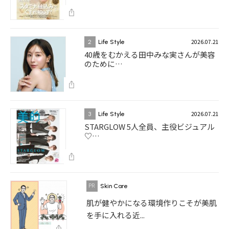
2026.07.21
2
Life Style
40歳をむかえる田中みな実さんが美容
のために…
2026.07.21
3
Life Style
STARGLOW 5人全員、主役ビジュアル
♡…
Skin Care
肌が健やかになる環境作りこそが美肌
を手に入れる近...