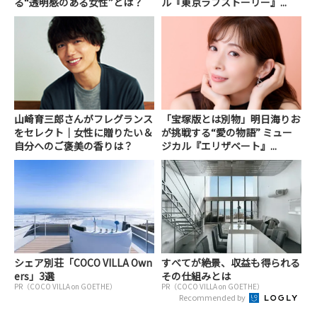
る“透明感のある女性”とは？
ル『東京ラブストーリー』...
山崎育三郎さんがフレグランス
「宝塚版とは別物」明日海りお
をセレクト｜女性に贈りたい＆
が挑戦する“愛の物語” ミュー
自分へのご褒美の香りは？
ジカル『エリザベート』...
シェア別荘「COCO VILLA Own
すべてが絶景、収益も得られる
ers」3選
その仕組みとは
PR（COCO VILLA on GOETHE）
PR（COCO VILLA on GOETHE）
Recommended by