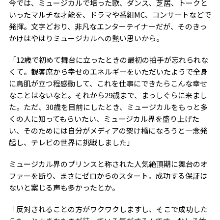
今では、ミュージカルで培った歌、ダンス、芝居、トークと
いったマルチな才能を、ドラマや番組MC、コンサートなどで
発揮。文字どおり、非凡なエンターテイナーだが、そのきっ
かけはやはりミュージカルへの熱い思いから。
「12歳で初めて舞台に立ったときの最初の拍手が忘れられな
くて。観客席から幸せのエネルギーをいただいたようで全身
に鳥肌が立つ程感動して、これを仕事にできたらこんな幸せ
なことはないなと。それから29歳まで、まっしぐらに来まし
た。ただ、30歳を目前にしたとき、ミュージカルをもっと多
くの人に知ってもらいたい、ミュージカル界を盛り上げた
い、そのためには自分がメディアの架け橋になろうと一念発
起し、テレビの世界に挑戦しました」
ミュージカル界のプリンスと称された人気絶頂期に舞台のオ
ファーを断り、まさにゼロからのスタート。成功する保証は
ないと案じる声も多かったとか。
「反対されることの方がワクワクしますし、そこで成功した