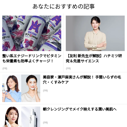
あなたにおすすめの記事
整い系エナジードリンクでビタミン
【友利 新先生が解説】ハチミツ研
も栄養素も効率よくチャージ！
究＆先進サイエンス
(PR)
(PR)
美容家・瀬戸麻実さんが解説！ 手間いらずの毛
穴・くすみケア
(PR)
朝クレンジングでメイク映えする潤い美肌へ
(PR)