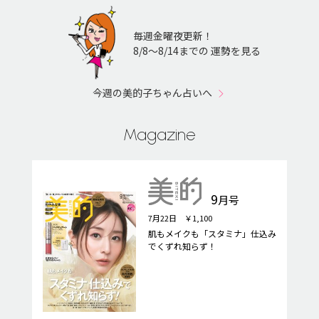
毎週金曜夜更新！
8/8〜8/14までの 運勢を見る
今週の美的子ちゃん占いへ
Magazine
9
月号
7月22日 ￥1,100
肌もメイクも「スタミナ」仕込み
でくずれ知らず！