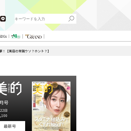
SDGs
撃！【美容の常識ウソ？ホント？】
月号
22日
,100
最新号