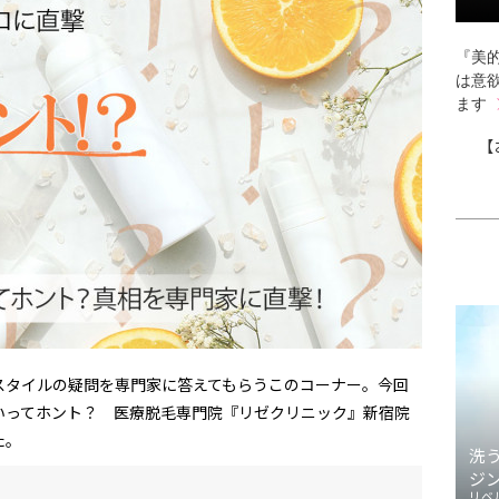
『美的
は意
ます
【
スタイルの疑問を専門家に答えてもらうこのコーナー。今回
いってホント？ 医療脱毛専門院『リゼクリニック』新宿院
た。
洗
ジ
リベ