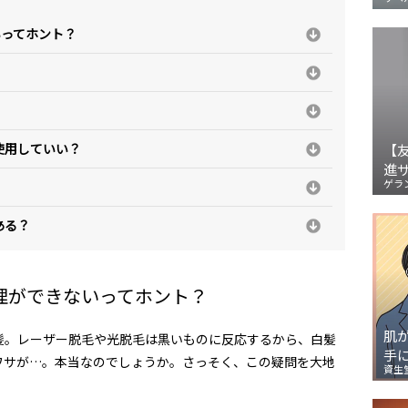
いってホント？
使用していい？
【
進
ゲラ
ある？
理ができないってホント？
肌
髪。レーザー脱毛や光脱毛は黒いものに反応するから、白髪
手
ワサが…。本当なのでしょうか。さっそく、この疑問を大地
資生