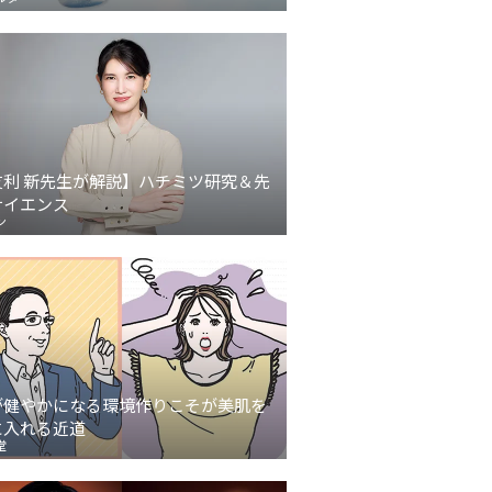
友利 新先生が解説】ハチミツ研究＆先
サイエンス
ン
が健やかになる環境作りこそが美肌を
に入れる近道
堂