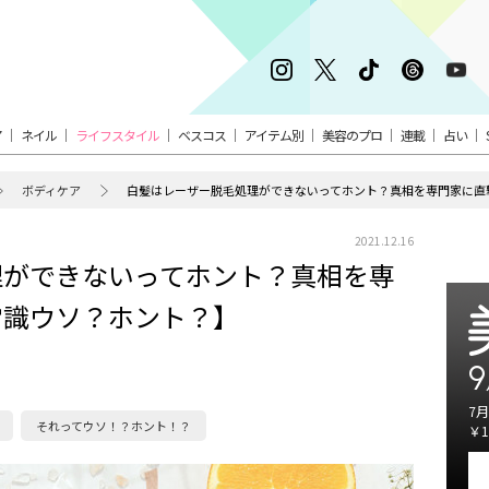
ア
ネイル
ライフスタイル
ベスコス
アイテム別
美容のプロ
連載
占い
ボディケア
白髪はレーザー脱毛処理ができないってホント？真相を専門家に直
2021.12.16
理ができないってホント？真相を専
常識ウソ？ホント？】
9
7月
それってウソ！？ホント！？
￥1