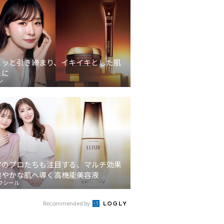
ュッと引き締まり、イキイキとした肌
象に
ン
容のプロたちも注目する、マルチ効果
健やかな肌へ導く高機能美容液
クシール
Recommended by