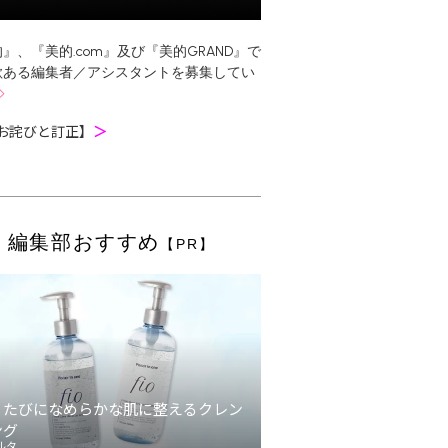
』、『美的.com』及び『美的GRAND』で
欲ある編集者／アシスタントを募集してい
お詫びと訂正】
＞
編集部おすすめ
【PR】
うたびになめらかな肌に整えるクレン
ング
ルタ