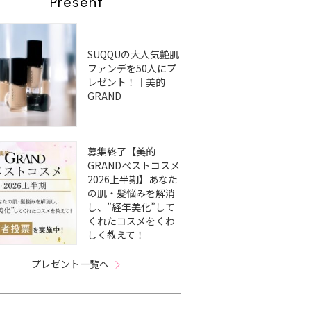
Present
SUQQUの大人気艶肌
ファンデを50人にプ
レゼント！｜美的
GRAND
募集終了【美的
GRANDベストコスメ
2026上半期】あなた
の肌・髪悩みを解消
し、”経年美化”して
くれたコスメをくわ
しく教えて！
プレゼント一覧へ