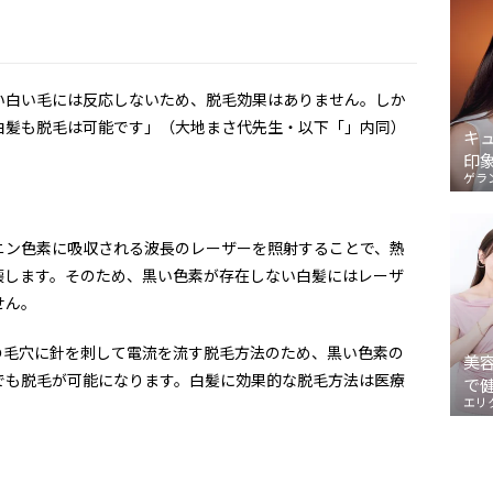
い白い毛には反応しないため、脱毛効果はありません。しか
白髪も脱毛は可能です」（大地まさ代先生・以下「」内同）
キ
印
ゲラ
ニン色素に吸収される波長のレーザーを照射することで、熱
壊します。そのため、黒い色素が存在しない白髪にはレーザ
せん。
の毛穴に針を刺して電流を流す脱毛方法のため、黒い色素の
美
でも脱毛が可能になります。白髪に効果的な脱毛方法は医療
で
エリ
」