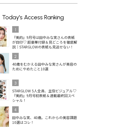
Today's Access Ranking
1
『美的』9月号は田中みな実さんの表紙
が目印♡ 超豪華付録＆見どころを徹底解
説｜STARGLOWの表紙も見逃せない！
2
40歳をむかえる田中みな実さんが美容の
ためにやめたこと10選
3
STARGLOW 5人全員、主役ビジュアル♡
『美的』9月号初表紙＆連載最終回スペ
シャル！
4
田中みな実、40歳。これからの美容課題
10選はコレ！