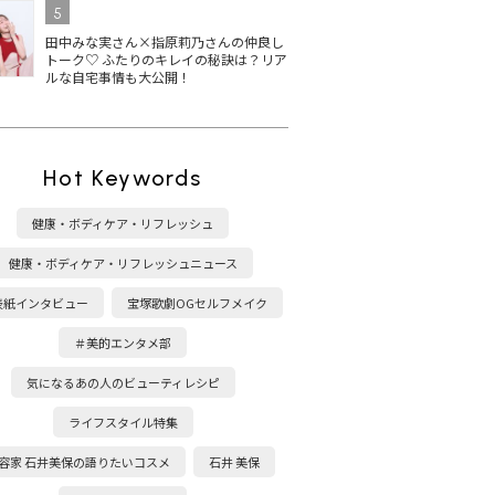
5
田中みな実さん×指原莉乃さんの仲良し
トーク♡ ふたりのキレイの秘訣は？リア
ルな自宅事情も大公開！
Hot Keywords
健康・ボディケア・リフレッシュ
健康・ボディケア・リフレッシュニュース
表紙インタビュー
宝塚歌劇OGセルフメイク
＃美的エンタメ部
気になるあの人のビューティレシピ
ライフスタイル特集
容家 石井美保の語りたいコスメ
石井 美保