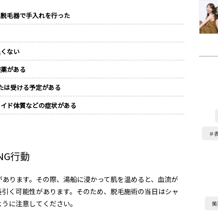
用脱毛器で手入れを行った
る
良くない
服薬がある
たは受ける予定がある
ロイド体質などの症状がある
＃
NG
行動
があります。その際、湯船に浸かって肌を温めると、血流が
長引く可能性があります。そのため、脱毛施術の当日はシャ
ように注意してください。
美