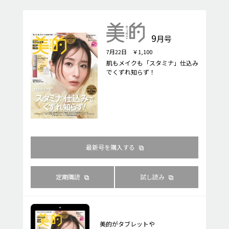
9
月号
7月22日 ￥1,100
肌もメイクも「スタミナ」仕込み
でくずれ知らず！
最新号を購入する
定期購読
試し読み
美的がタブレットや