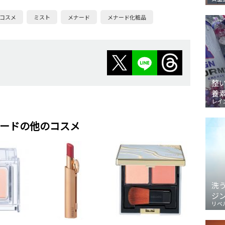
コスメ
ミスト
メナード
メナード化粧品
整
養
レイ
ードの他のコスメ
洗
ジ
リベ