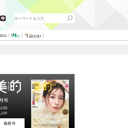
SDGs
月号
22日
,100
最新号