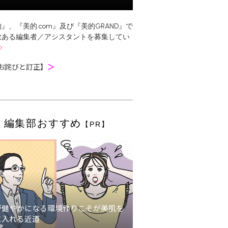
』、『美的.com』及び『美的GRAND』で
欲ある編集者／アシスタントを募集してい
お詫びと訂正】
＞
編集部おすすめ
【PR】
が健やかになる環境作りこそが美肌を
に入れる近道
堂