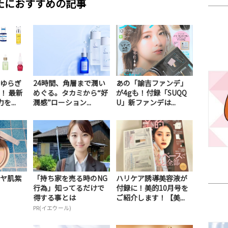
たにおすすめの記事
ゆらぎ
24時間、角層まで潤い
あの「諭吉ファンデ」
！ 最新
めぐる。タカミから“好
が4gも！付録「SUQQ
...
潤感”ローション...
U」新ファンデは...
ヤ肌紫
「持ち家を売る時のNG
ハリケア誘導美容液が
行為」知ってるだけで
付録に！美的10月号を
得する事とは
ご紹介します！【美...
PR(イエウール)