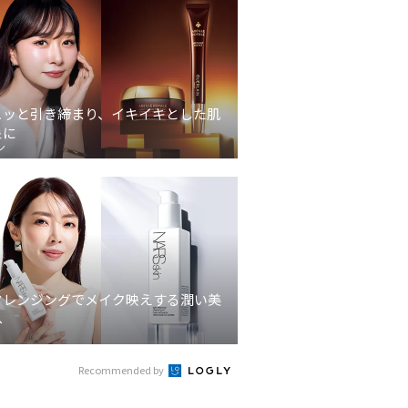
ュッと引き締まり、イキイキとした肌
象に
ン
クレンジングでメイク映えする潤い美
へ
Recommended by