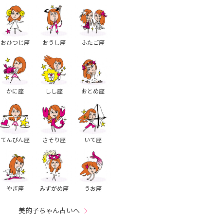
おひつじ座
おうし座
ふたご座
かに座
しし座
おとめ座
てんびん座
さそり座
いて座
やぎ座
みずがめ座
うお座
美的子ちゃん占いへ