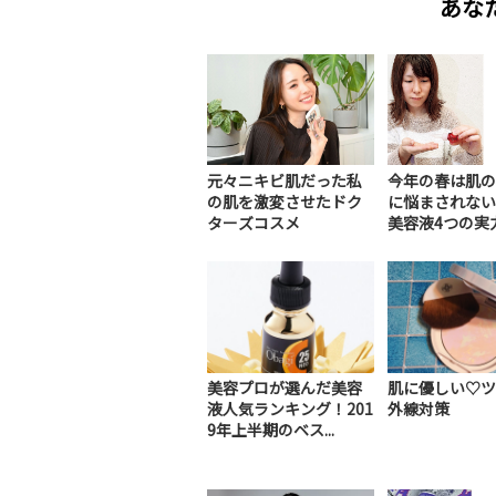
あな
元々ニキビ肌だった私
今年の春は肌の
の肌を激変させたドク
に悩まされない
ターズコスメ
美容液4つの実力を
美容プロが選んだ美容
肌に優しい♡ツ
液人気ランキング！201
外線対策
9年上半期のベス...