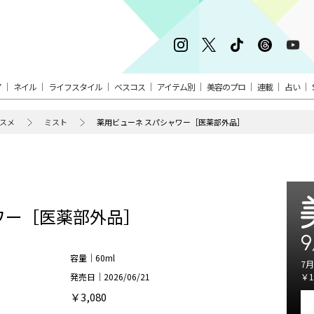
ア
ネイル
ライフスタイル
ベスコス
アイテム別
美容のプロ
連載
占い
スメ
ミスト
薬用ビューネ スパシャワー［医薬部外品］
ワー［医薬部外品］
9
容量｜60ml
7月
発売日｜2026/06/21
￥1
￥3,080