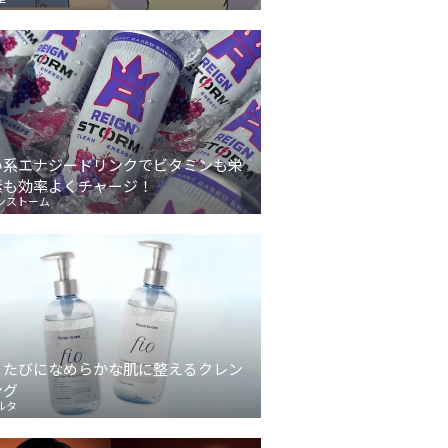
い系エナジードリンクでビタミンも栄
素も効率よくチャージ！
ンストーム
うたびになめらかな肌に整えるクレン
ング
ルタ