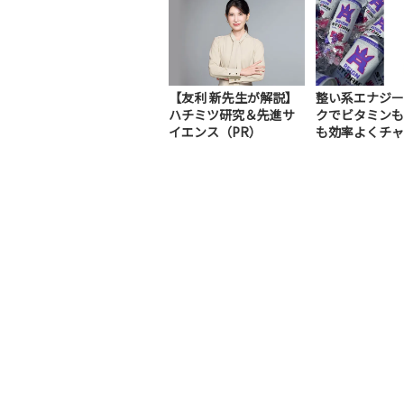
【友利 新先生が解説】
整い系エナジー
ハチミツ研究＆先進サ
クでビタミンも
イエンス（PR）
も効率よくチャ
（PR）