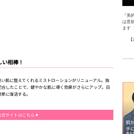
『美的
は意
ます
【
しい相棒！
良い肌に整えてくれるミストローションがリニューアル。独
配合したことで、健やかな肌に導く効果がさらにアップ。日
簡単に復活する。
公式サイトはこちら
肌
手
資生