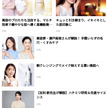
美容のプロたちも注目する、マルチ
キュッと引き締まり、イキイキとし
効果で健やかな肌へ導く高機能美容
た肌印象に
液
(PR)
(PR)
美容家・瀬戸麻実さんが解説！ 手間いらずの毛
穴・くすみケア
(PR)
朝クレンジングでメイク映えする潤い美肌へ
(PR)
【友利 新先生が解説】ハチミツ研究＆先進サイエ
ンス
(PR)