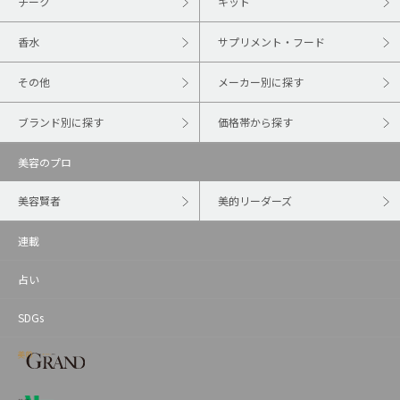
チーク
キット
香水
サプリメント・フード
その他
メーカー別に探す
ブランド別に探す
価格帯から探す
美容のプロ
美容賢者
美的リーダーズ
連載
占い
SDGs