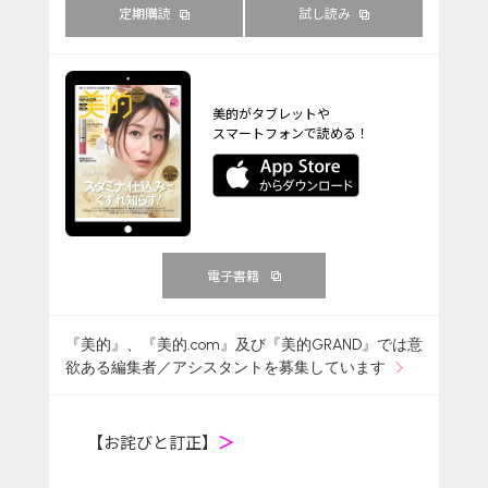
定期購読
試し読み
美的がタブレットや
スマートフォンで読める！
電子書籍
『美的』、『美的.com』及び『美的GRAND』では意
欲ある編集者／アシスタントを募集しています
【お詫びと訂正】
＞