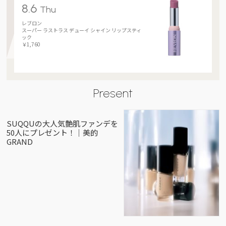
8.6
Thu
レブロン
スーパー ラストラス デューイ シャイン リップスティ
ック
￥1,760
Present
SUQQUの大人気艶肌ファンデを
50人にプレゼント！｜美的
GRAND