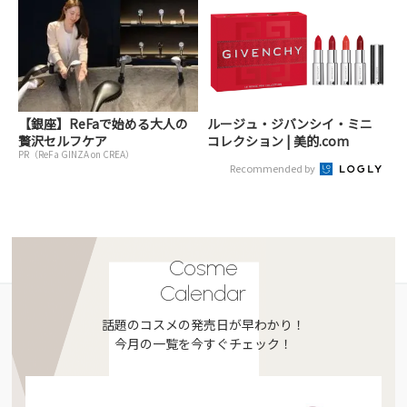
【銀座】ReFaで始める大人の
ルージュ・ジバンシイ・ミニ
贅沢セルフケア
コレクション | 美的.com
PR（ReFa GINZA on CREA）
Recommended by
Cosme
Calendar
話題のコスメの発売日が早わかり！
今月の一覧を今すぐチェック！