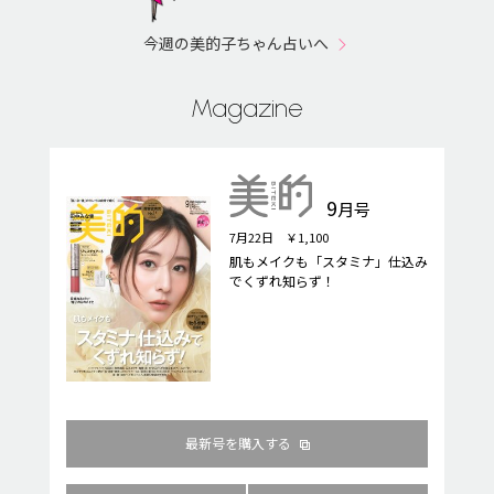
今週の美的子ちゃん占いへ
Magazine
9
月号
7月22日 ￥1,100
肌もメイクも「スタミナ」仕込み
でくずれ知らず！
最新号を購入する