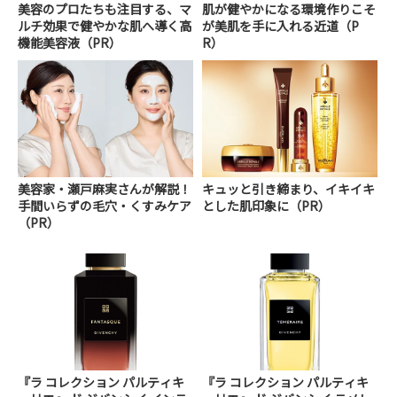
美容のプロたちも注目する、マ
肌が健やかになる環境作りこそ
ルチ効果で健やかな肌へ導く高
が美肌を手に入れる近道（P
機能美容液（PR）
R）
美容家・瀬戸麻実さんが解説！
キュッと引き締まり、イキイキ
手間いらずの毛穴・くすみケア
とした肌印象に（PR）
（PR）
『ラ コレクション パルティキ
『ラ コレクション パルティキ