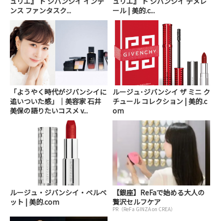
ュリエ』 ド ジバンシイ インテ
ュリエ』 ド ジバンシイ テメレ
ンス ファンタスク...
ール | 美的.c...
「ようやく時代がジバンシイに
ルージュ･ジバンシイ ザ ミニ ク
追いついた感」｜美容家 石井
チュール コレクション | 美的.c
美保の語りたいコスメ v...
om
ルージュ・ジバンシイ・ベルベ
【銀座】ReFaで始める大人の
ット | 美的.com
贅沢セルフケア
PR（ReFa GINZA on CREA）