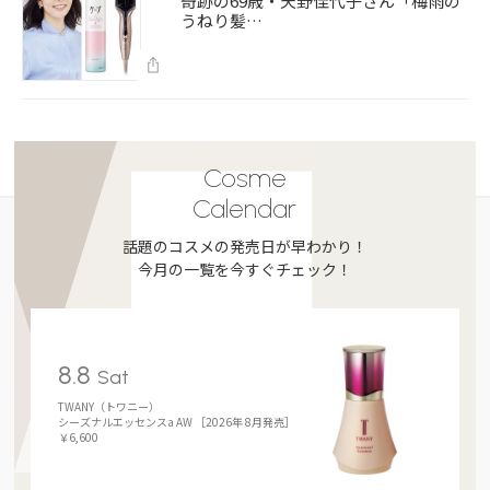
奇跡の69歳・天野佳代子さん「梅雨の
うねり髪…
Cosme
Calendar
話題のコスメの発売日が早わかり！
今月の一覧を今すぐチェック！
8.8
Sat
TWANY（トワニー）
シーズナルエッセンスa AW ［2026年 8月発売］
￥6,600