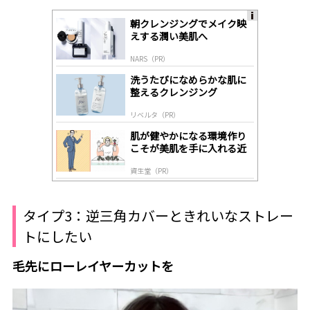
朝クレンジングでメイク映
A
えする潤い美肌へ
ds
by
NARS（PR）
lo
gl
洗うたびになめらかな肌に
y
整えるクレンジング
リベルタ（PR）
肌が健やかになる環境作り
こそが美肌を手に入れる近
道
資生堂（PR）
タイプ3：逆三角カバーときれいなストレー
トにしたい
毛先にローレイヤーカットを