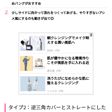
めバングがおすすめ
少しサイドに向かって流れをつくってあげる、やりすぎないアシ
メ風にするのも動きが出て◎
朝クレンジングでメイク映
A
えする潤い美肌へ
ds
by
NARS（PR）
lo
gl
肌が健やかになる環境作り
y
こそが美肌を手に入れる近
道
資生堂（PR）
洗うたびになめらかな肌に
整えるクレンジング
リベルタ（PR）
タイプ2：逆三角カバーとストレートにした