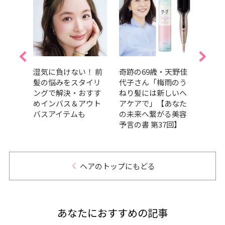
ヘアト
湿気に負けない！ 前
奇跡の69歳・天野佳
梅雨
人気
髪の悩みをスタイリ
代子さん「梅雨のう
い！
期ベ
ングで解決・おすす
ねり髪には新しいヘ
やヘ
グ
めインバス＆アウト
アケアで」【あなた
髪こ
バスアイテムも
の未来へ繋がる美容
11選
予言の書 第37回】
ヘアのトップにもどる
あなたにおすすめの記事