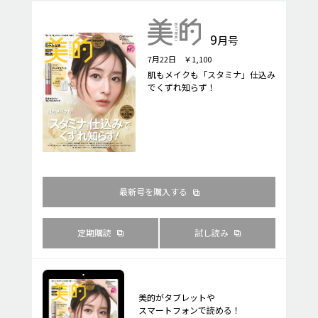
9
月号
7月22日 ￥1,100
肌もメイクも「スタミナ」仕込み
でくずれ知らず！
最新号を購入する
定期購読
試し読み
美的がタブレットや
スマートフォンで読める！