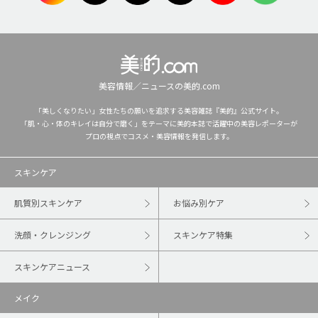
美容情報／ニュースの美的.com
「美しくなりたい」女性たちの願いを追求する美容雑誌『美的』公式サイト。
「肌・心・体のキレイは自分で磨く」をテーマに美的本誌で活躍中の美容レポーターが
プロの視点でコスメ・美容情報を発信します。
スキンケア
肌質別スキンケア
お悩み別ケア
洗顔・クレンジング
スキンケア特集
スキンケアニュース
メイク