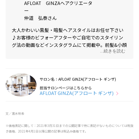
AFLOAT GINZAヘアクリエータ
ー
仲道 弘泰さん
大人かわいい黒髪・暗髪ヘアスタイルはお任せ下さい
♪お客様のビフォーアフターやご自宅でのスタイリン
グ法の動画などインスタグラムにて掲載中。前髪&小顔
...続きを読む
カットが大得意！ふんわりパーマは仲道にお任せ。
@nakamichi0212
サロン名：AFLOAT GINZA(アフロート ギンザ)
担当サロンページはこちらから
AFLOAT GINZA(アフロート ギンザ)
文／黒木咲希
※価格表記に関して：2021年3月31日までの公開記事で特に表記がないものについては税抜
き価格、2021年4月1日以降公開の記事は税込み価格です。