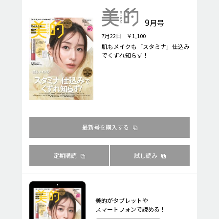
9
月号
7月22日 ￥1,100
肌もメイクも「スタミナ」仕込み
でくずれ知らず！
最新号を購入する
定期購読
試し読み
美的がタブレットや
スマートフォンで読める！