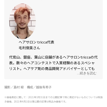
ヘアサロン tricca代表
毛利俊英さん
代官山、銀座、葉山に店舗があるヘアサロン
tricca
の代
表。数々のヘアコンテストで入賞経験のあるスペシャ
リスト。ヘアケア剤の商品開発アドバイザーとしても
...続きを読む
活躍。毛利さんがいるサロンでは、おすすめヘアアイ
テムの通信販売をスタート。詳しくはサロンのホーム
ページをチェック。アクセスコードは、triccaを入力し
撮影／島村 緑 構成／越後有希子
て。
http://www.tricca-m2b.com
※価格表記に関して：2021年3月31日までの公開記事で特に表記がないものについては税抜
き価格、2021年4月1日以降公開の記事は税込み価格です。