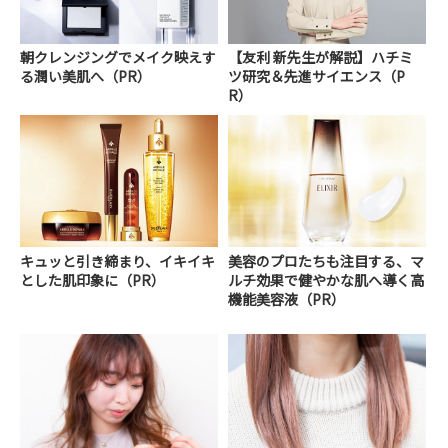
朝クレンジングでメイク映えす
【友利 新先生が解説】ハチミ
る潤い美肌へ（PR）
ツ研究＆先進サイエンス（P
R）
キュッと引き締まり、イキイキ
美容のプロたちも注目する、マ
とした肌印象に（PR）
ルチ効果で健やかな肌へ導く高
機能美容液（PR）