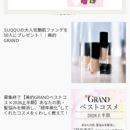
Present
SUQQUの大人気艶肌ファンデを
50人にプレゼント！｜美的
GRAND
募集終了【美的GRANDベストコ
スメ2026上半期】あなたの肌・
髪悩みを解消し、”経年美化”して
くれたコスメをくわしく教えて！