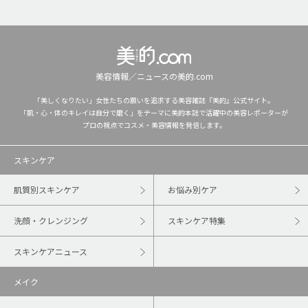
美容情報／ニュースの美的.com
「美しくなりたい」女性たちの願いを追求する美容雑誌『美的』公式サイト。
「肌・心・体のキレイは自分で磨く」をテーマに美的本誌で活躍中の美容レポーターが
プロの視点でコスメ・美容情報を発信します。
スキンケア
肌質別スキンケア
お悩み別ケア
洗顔・クレンジング
スキンケア特集
スキンケアニュース
メイク