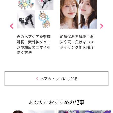
力
夏のヘアケアを徹底
前髪悩みを解決！湿
時短
本数
解説！紫外線ダメー
気や雨に負けないス
え！
いや
ジや頭皮のニオイを
タイリング術を紹介
結べ
幹再
防ぐ方法
｜最
』9月
ヘアのトップにもどる
あなたにおすすめの記事