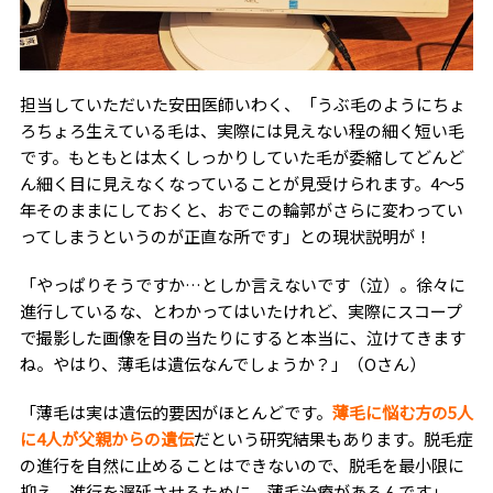
担当していただいた安田医師いわく、「うぶ毛のようにちょ
ろちょろ生えている毛は、実際には見えない程の細く短い毛
です。もともとは太くしっかりしていた毛が委縮してどんど
ん細く目に見えなくなっていることが見受けられます。4～5
年そのままにしておくと、おでこの輪郭がさらに変わってい
ってしまうというのが正直な所です」との現状説明が！
「やっぱりそうですか…としか言えないです（泣）。徐々に
進行しているな、とわかってはいたけれど、実際にスコープ
で撮影した画像を目の当たりにすると本当に、泣けてきます
ね。やはり、薄毛は遺伝なんでしょうか？」（Oさん）
「薄毛は実は遺伝的要因がほとんどです。
薄毛に悩む方の5人
に4人が父親からの遺伝
だという研究結果もあります。脱毛症
の進行を自然に止めることはできないので、脱毛を最小限に
抑え、進行を遅延させるために、薄毛治療があるんです」