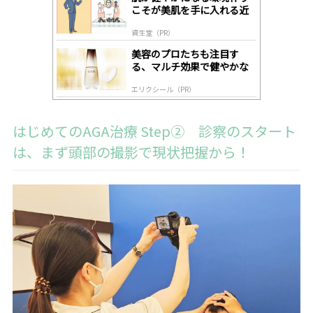
y
こそが美肌を手に入れる近
道
資生堂（PR）
美容のプロたちも注目す
る、マルチ効果で健やかな
肌へ導く高機能美容液
エリクシール（PR）
はじめてのAGA治療 Step② 診察のスタート
は、まず頭部の撮影で現状把握から！