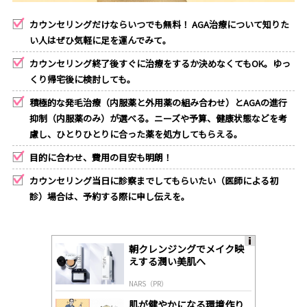
カウンセリングだけならいつでも無料！ AGA治療について知りた
い人はぜひ気軽に足を運んでみて。
カウンセリング終了後すぐに治療をするか決めなくてもOK。ゆっ
くり帰宅後に検討しても。
積極的な発毛治療（内服薬と外用薬の組み合わせ）とAGAの進行
抑制（内服薬のみ）が選べる。ニーズや予算、健康状態などを考
慮し、ひとりひとりに合った薬を処方してもらえる。
目的に合わせ、費用の目安も明朗！
カウンセリング当日に診察までしてもらいたい（医師による初
診）場合は、予約する際に申し伝えを。
朝クレンジングでメイク映
A
えする潤い美肌へ
ds
by
NARS（PR）
lo
gl
肌が健やかになる環境作り