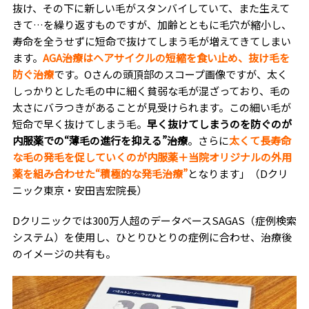
抜け、その下に新しい毛がスタンバイしていて、また生えて
きて…を繰り返すものですが、加齢とともに毛穴が縮小し、
寿命を全うせずに短命で抜けてしまう毛が増えてきてしまい
ます。
AGA治療はヘアサイクルの短縮を食い止め、抜け毛を
防ぐ治療
です。Oさんの頭頂部のスコープ画像ですが、太く
しっかりとした毛の中に細く貧弱な毛が混ざっており、毛の
太さにバラつきがあることが見受けられます。この細い毛が
短命で早く抜けてしまう毛。
早く抜けてしまうのを防ぐのが
内服薬での“薄毛の進行を抑える”治療
。さらに
太くて長寿命
な毛の発毛を促していくのが内服薬＋当院オリジナルの外用
薬を組み合わせた“積極的な発毛治療”
となります」（Dクリ
ニック東京・安田吉宏院長）
Dクリニックでは300万人超のデータベースSAGAS（症例検索
システム）を使用し、ひとりひとりの症例に合わせ、治療後
のイメージの共有も。