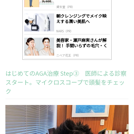
道
by
資生堂（PR）
lo
gl
朝クレンジングでメイク映
y
えする潤い美肌へ
NARS（PR）
美容家・瀬戸麻実さんが解
説！ 手間いらずの毛穴・く
すみケア
ニベア花王（PR）
はじめてのAGA治療 Step③ 医師による診察
スタート。マイクロスコープで頭髪をチェッ
ク