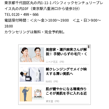
東京都千代田区丸の内1-11-1 パシフィックセンチュリープレ
イス丸の内10F（東京駅八重洲口から徒歩3分）
TEL 0120・499・666
電話受付時間：＜火～金＞10:00～19:00 ＜土・日＞9:00～
18:00
カウンセリングは無料・完全予約制。
美容家・瀬戸麻実さんが解
A
説！ 手間いらずの毛穴・く
ds
すみケア
by
ニベア花王（PR）
lo
gl
朝クレンジングでメイク映
y
えする潤い美肌へ
NARS（PR）
肌が健やかになる環境作り
こそが美肌を手に入れる近
道
資生堂（PR）