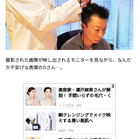
撮影された画像が映し出されるモニターを見ながら、なんだ
か不安げな表情のOさん…。
美容家・瀬戸麻実さんが解
A
説！ 手間いらずの毛穴・く
ds
すみケア
by
ニベア花王（PR）
lo
gl
朝クレンジングでメイク映
y
えする潤い美肌へ
NARS（PR）