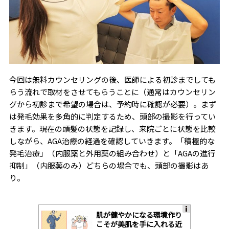
今回は無料カウンセリングの後、医師による初診までしても
らう流れで取材をさせてもらうことに（通常はカウンセリン
グから初診まで希望の場合は、予約時に確認が必要）。まず
は発毛効果を多角的に判定するため、頭部の撮影を行ってい
きます。現在の頭髪の状態を記録し、来院ごとに状態を比較
しながら、AGA治療の経過を確認していきます。「積極的な
発毛治療」（内服薬と外用薬の組み合わせ）と「AGAの進行
抑制」（内服薬のみ）どちらの場合でも、頭部の撮影はあ
り。
肌が健やかになる環境作り
A
こそが美肌を手に入れる近
ds