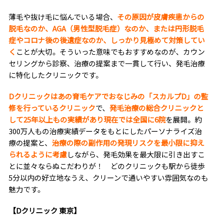
薄毛や抜け毛に悩んでいる場合、
その原因が皮膚疾患からの
脱毛なのか、AGA（男性型脱毛症）なのか、または円形脱毛
症やコロナ後の後遺症なのか、しっかり見極めて対策してい
く
ことが大切。そういった意味でもおすすめなのが、カウン
セリングから診察、治療の提案まで一貫して行い、発毛治療
に特化したクリニックです。
Dクリニックはあの育毛ケアでおなじみの「スカルプD」の監
修を行っているクリニック
で、
発毛治療の総合クリニックと
して25年以上もの実績があり現在では全国に6院
を展開。約
300万人もの治療実績データをもとにしたパーソナライズ治
療の提案と、
治療の際の副作用の発現リスクを最小限に抑え
られるように考慮
しながら、発毛効果を最大限に引き出すこ
とに並々ならぬこだわりが！ どのクリニックも駅から徒歩
5分以内の好立地なうえ、クリーンで通いやすい雰囲気なのも
魅力です。
【Dクリニック 東京】