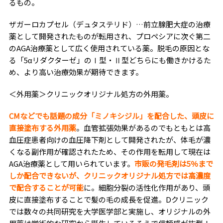
るもの。
ザガーロカプセル（デュタステリド）…前立腺肥大症の治療
薬として開発されたものが転用され、プロペシアに次ぐ第二
のAGA治療薬として広く使用されている薬。脱毛の原因とな
る「5αリダクターゼ」のⅠ型・Ⅱ型どちらにも働きかけるた
め、より高い治療効果が期待できます。
＜外用薬＞クリニックオリジナル処方の外用薬。
CMなどでも話題の成分「ミノキシジル」を配合した、頭皮に
直接塗布する外用薬
。血管拡張効果があるのでもともとは高
血圧症患者向けの血圧降下剤として開発されたが、体毛が濃
くなる副作用が確認されたため、その作用を転用して現在は
AGA治療薬として用いられています。
市販の発毛剤は5％まで
しか配合できないが、クリニックオリジナル処方では高濃度
で配合することが可能
に。細胞分裂の活性化作用があり、頭
皮に直接塗布することで髪の毛の成長を促進。Dクリニック
では数々の共同研究を大学医学部と実施し、オリジナルの外