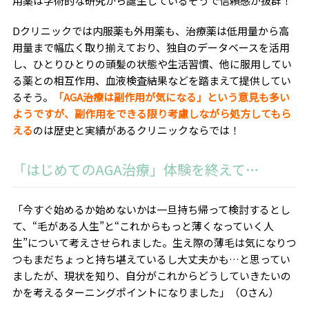
用薬は学術的な研究から誕生しているそうで信頼感が抜群！
Dクリニックでは内服薬も外用薬も、治療薬は低用量から高
用量まで幅広く取り揃えており、独自のデータベースを活用
し、ひとりひとりの頭髪の状態や生活習慣、他に服用してい
る薬との相互作用、血液検査結果などを踏まえて提供してい
るそう。
「AGA治療は副作用が気になる」という意見も多い
ようですが、副作用をできる限り考慮しながら処方してもら
える
のは歴史と実績があるクリニックならでは！
「はじめてのAGA治療」体験を終えて…
「今すぐ始めるか始めないかは一旦持ち帰って検討するとし
て、“毛がある人生”と“これからもっと薄くなっていく人
生”について考えさせられました。生え際の薄毛は気になりつ
つもまだちょっと持ち堪えているし大丈夫かも…と思ってい
ましたが、現状を知り、自分がこれからどうしていきたいの
かを考えるターニングポイントになりました」（Oさん）