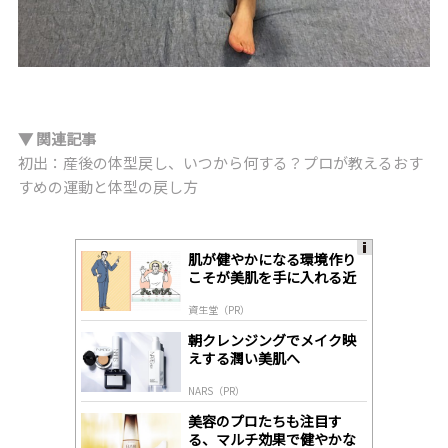
▼ 関連記事
初出：産後の体型戻し、いつから何する？プロが教えるおす
すめの運動と体型の戻し方
肌が健やかになる環境作り
A
こそが美肌を手に入れる近
ds
道
by
資生堂（PR）
lo
gl
朝クレンジングでメイク映
y
えする潤い美肌へ
NARS（PR）
美容のプロたちも注目す
る、マルチ効果で健やかな