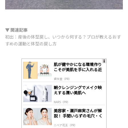
▼ 関連記事
初出：産後の体型戻し、いつから何する？プロが教えるおす
すめの運動と体型の戻し方
肌が健やかになる環境作り
A
こそが美肌を手に入れる近
ds
道
by
資生堂（PR）
lo
gl
朝クレンジングでメイク映
y
えする潤い美肌へ
NARS（PR）
美容家・瀬戸麻実さんが解
説！ 手間いらずの毛穴・く
すみケア
ニベア花王（PR）