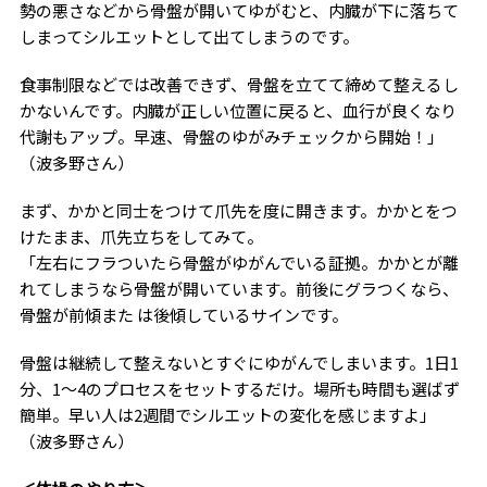
勢の悪さなどから骨盤が開いてゆがむと、内臓が下に落ちて
しまってシルエットとして出てしまうのです。
食事制限などでは改善できず、骨盤を立てて締めて整えるし
かないんです。内臓が正しい位置に戻ると、血行が良くなり
代謝もアップ。早速、骨盤のゆがみチェックから開始！」
（波多野さん）
まず、かかと同士をつけて爪先を度に開きます。かかとをつ
けたまま、爪先立ちをしてみて。
「左右にフラついたら骨盤がゆがんでいる証拠。かかとが離
れてしまうなら骨盤が開いています。前後にグラつくなら、
骨盤が前傾また は後傾しているサインです。
骨盤は継続して整えないとすぐにゆがんでしまいます。1日1
分、1～4のプロセスをセットするだけ。場所も時間も選ばず
簡単。早い人は2週間でシルエットの変化を感じますよ」
（波多野さん）