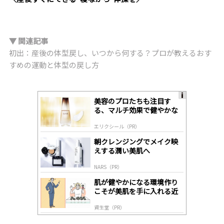
▼ 関連記事
初出：産後の体型戻し、いつから何する？プロが教えるおす
すめの運動と体型の戻し方
美容のプロたちも注目す
A
る、マルチ効果で健やかな
ds
肌へ導く高機能美容液
by
エリクシール（PR）
lo
gl
朝クレンジングでメイク映
y
えする潤い美肌へ
NARS（PR）
肌が健やかになる環境作り
こそが美肌を手に入れる近
道
資生堂（PR）