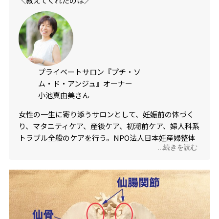
＼教えてくれたのは／
プライベートサロン『プチ・ソ
ム・ド・アンジュ』オーナー
小池真由美さん
女性の一生に寄り添うサロンとして、妊娠前の体づく
り、マタニティケア、産後ケア、初潮前ケア、婦人科系
トラブル全般のケアを行う。NPO法人日本妊産婦整体
...続きを読む
協会会員、産前産後の骨盤アドバイザー、マザーズオ
フィス認定マタニティタッチ（R）プラクティショナ
ー。