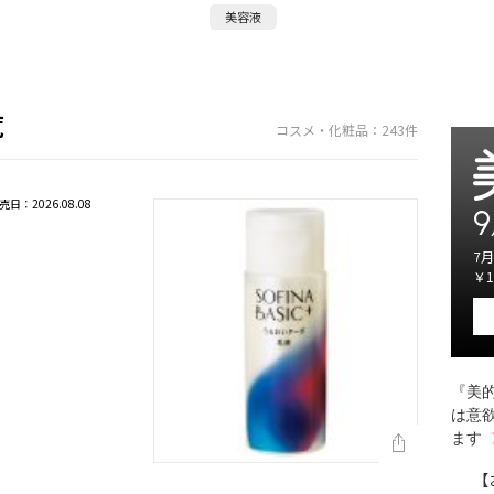
美容液
覧
コスメ・化粧品：243件
売日：2026.08.08
9
7月
￥1
『美的
は意
ます
【