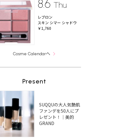
8.6
Thu
レブロン
スキン シマー シャドウ
￥1,760
へ
Cosme Calendar
Present
SUQQUの大人気艶肌
ファンデを50人にプ
レゼント！｜美的
GRAND