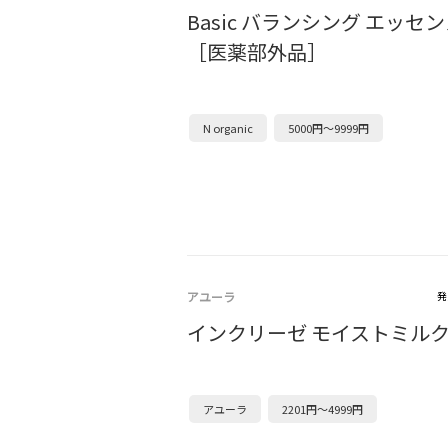
Basic バランシング エッセ
［医薬部外品］
N organic
5000円～9999円
アユーラ
発
インクリーゼ モイストミル
アユーラ
2201円～4999円