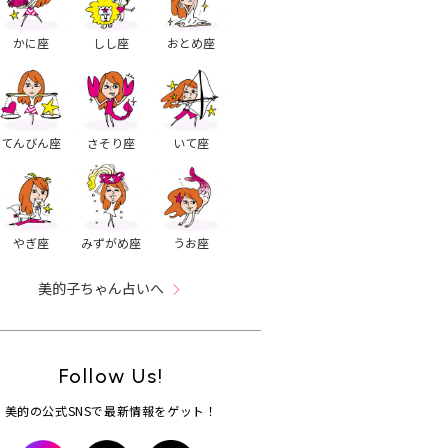
かに座
しし座
おとめ座
てんびん座
さそり座
いて座
やぎ座
みずがめ座
うお座
美的子ちゃん占いへ
Follow Us!
美的の公式SNSで最新情報をゲット！