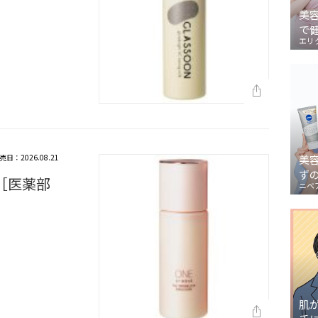
美
で
エリ
売日：2026.08.21
美
ず
 ［医薬部
ニベ
肌