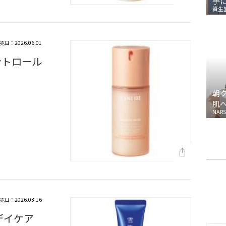
手
資生
売日：2026.06.01
ントロール
朝
肌
NARS
売日：2026.03.16
デイケア