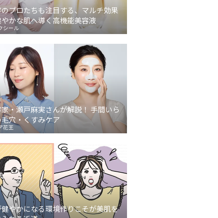
容のプロたちも注目する、マルチ効果
健やかな肌へ導く高機能美容液
クシール
容家・瀬戸麻実さんが解説！ 手間いら
の毛穴・くすみケア
ア花王
が健やかになる環境作りこそが美肌を