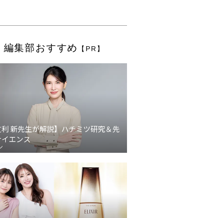
編集部おすすめ
【PR】
友利 新先生が解説】ハチミツ研究＆先
サイエンス
ン