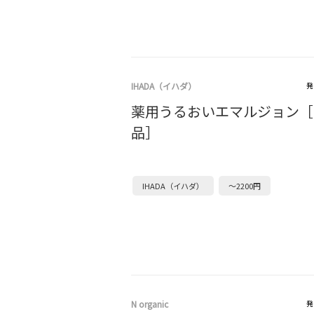
IHADA（イハダ）
発
薬用うるおいエマルジョン［
品］
IHADA（イハダ）
～2200円
N organic
発