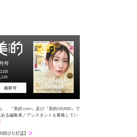
月号
22日
,100
最新号
』、『美的.com』及び『美的GRAND』で
欲ある編集者／アシスタントを募集してい
お詫びと訂正】
＞