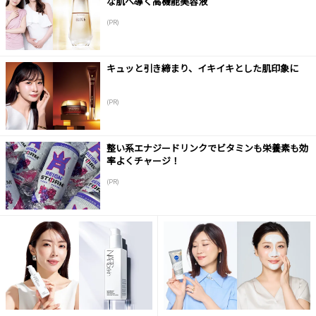
な肌へ導く高機能美容液
(PR)
キュッと引き締まり、イキイキとした肌印象に
(PR)
整い系エナジードリンクでビタミンも栄養素も効
率よくチャージ！
(PR)