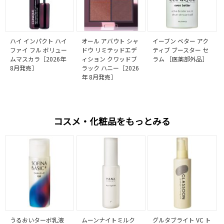
ハイ インパクト ハイ
オール アバウト シャ
イーブン ベター アク
ファイ フル ボリュー
ドウ リミテッドエデ
ティブ ブースター セ
ムマスカラ［2026年
ィション クワッドブ
ラム ［医薬部外品］
8月発売］
ラック ハニー［2026
年 8月発売］
コスメ・化粧品をもっとみる
うるおいターボ乳液
ムーンナイトミルク
グルタブライト VC ト