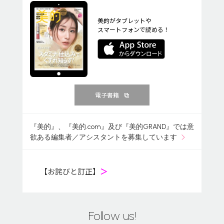
美的がタブレットや
スマートフォンで読める！
電子書籍
『美的』、『美的.com』及び『美的GRAND』では意
欲ある編集者／アシスタントを募集しています
【お詫びと訂正】
＞
Follow us!