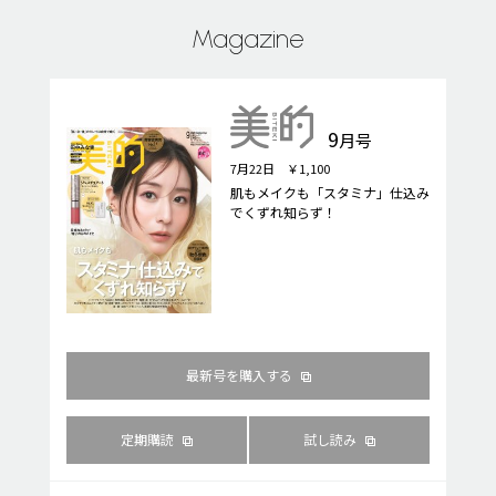
Magazine
9
月号
7月22日 ￥1,100
肌もメイクも「スタミナ」仕込み
でくずれ知らず！
最新号を購入する
定期購読
試し読み