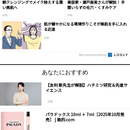
朝クレンジングでメイク映えする潤
美容家・瀬戸麻実さんが解説！ 手
い美肌へ
間いらずの毛穴・くすみケア
(PR)
(PR)
肌が健やかになる環境作りこそが美肌を手に入れ
る近道
(PR)
Recommended by
あなたにおすすめ
【友利 新先生が解説】ハチミツ研究＆先進サ
イエンス
（PR）
パラドックス 10ml ＋ 7ml［2025年10月発
売］ | 美的.com