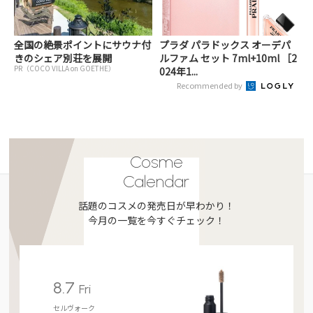
全国の絶景ポイントにサウナ付
プラダ パラドックス オーデパ
きのシェア別荘を展開
ルファム セット 7ml+10ml ［2
PR（COCO VILLA on GOETHE）
024年1...
Recommended by
Cosme
Calendar
話題のコスメの発売日が早わかり！
今月の一覧を今すぐチェック！
8.7
Fri
セルヴォーク