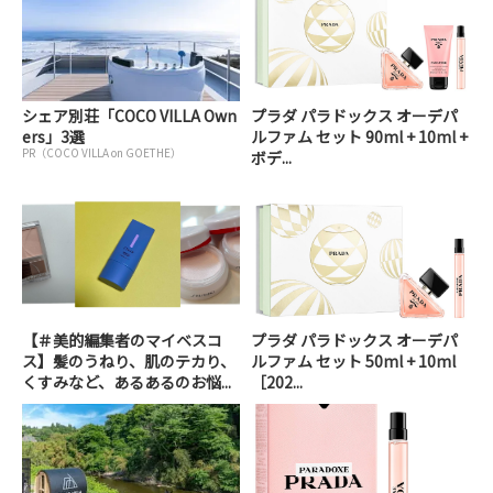
シェア別荘「COCO VILLA Own
プラダ パラドックス オーデパ
ers」3選
ルファム セット 90ml + 10ml +
PR（COCO VILLA on GOETHE）
ボデ...
【＃美的編集者のマイベスコ
プラダ パラドックス オーデパ
ス】髪のうねり、肌のテカり、
ルファム セット 50ml + 10ml
くすみなど、あるあるのお悩...
［202...