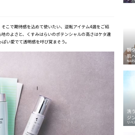
。そこで期待感を込めて使いたい、逆転アイテム4選をご紹
心地のよさと、くすみはらいのポテンシャルの高さはケタ違
っぱい愛でて透明感を呼び覚まそう。
朝
肌
NARS
洗
ジ
リベ