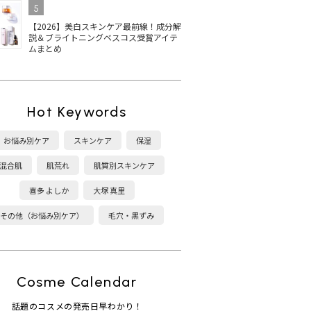
5
【2026】美白スキンケア最前線！成分解
説＆ブライトニングベスコス受賞アイテ
ムまとめ
Hot Keywords
お悩み別ケア
スキンケア
保湿
混合肌
肌荒れ
肌質別スキンケア
喜多 よしか
大塚 真里
その他（お悩み別ケア）
毛穴・黒ずみ
Cosme Calendar
話題のコスメの発売日早わかり！