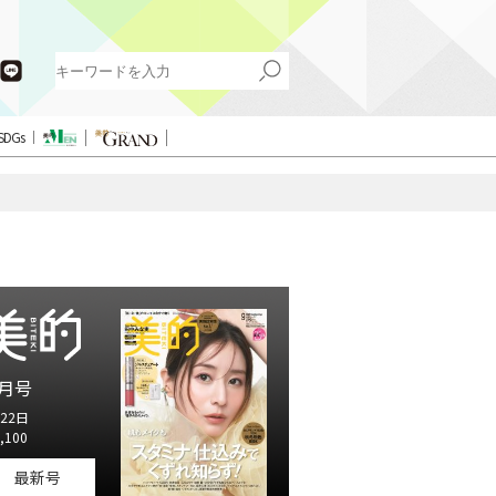
SDGs
月号
22日
,100
最新号