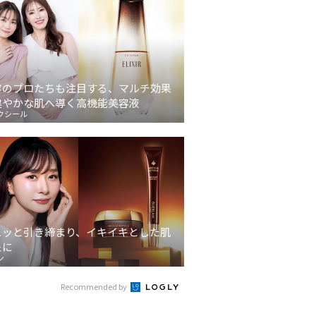
容のプロたちも注目する、マルチ効果
健やかな肌へ導く高機能美容液
クシール
ュッと引き締まり、イキイキとした肌
象に
ン
Recommended by