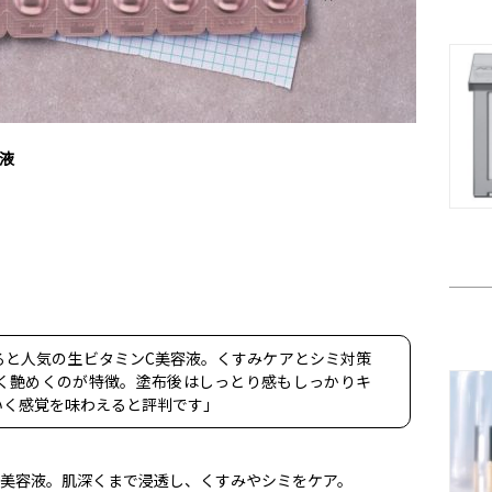
容液
ると人気の生ビタミンC美容液。くすみケアとシミ対策
く艶めくのが特徴。塗布後はしっとり感もしっかりキ
いく感覚を味わえると評判です」
生美容液。肌深くまで浸透し、くすみやシミをケア。