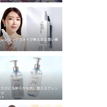
クレンジングでメイク映えする潤い美
へ
うたびになめらかな肌に整えるクレン
ング
ルタ