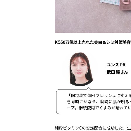
K.550万個以上売れた美白＆シミ対策美
ユンス PR
武田 瞳さん
「個包装で毎回フレッシュに使え
を同時にかなえ、瞬時に肌が明る
ープ。継続使用でくすみが晴れて
純粋ビタミンCの安定配合に成功した、