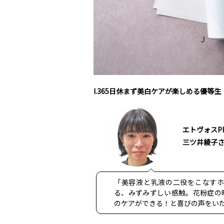
I.365日休まず美白ケアが楽しめる優等生
エトヴォスP
三ツ井綾子
「美容液と乳液の二役をこなす
る、みずみずしい感触。花粉症の
のケアができる！と喜びの声をい