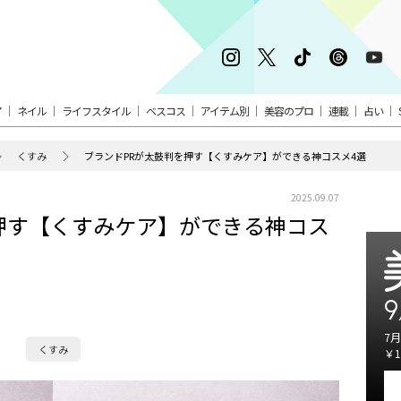
ア
ネイル
ライフスタイル
ベスコス
アイテム別
美容のプロ
連載
占い
くすみ
ブランドPRが太鼓判を押す【くすみケア】ができる神コスメ4選
2025.09.07
押す【くすみケア】ができる神コス
9
7月
くすみ
￥1