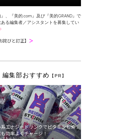
』、『美的.com』及び『美的GRAND』で
欲ある編集者／アシスタントを募集してい
お詫びと訂正】
＞
編集部おすすめ
【PR】
い系エナジードリンクでビタミンも栄
素も効率よくチャージ！
ンストーム