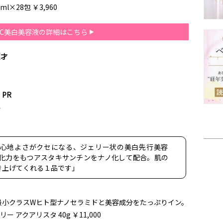
l×28包 ￥3,960
C美白美容液の詳細はこちら
天才
PR
ん
む心地よさがクセになる、ジェリー状の美白先行美容
抗酸化力をもつアスタキサンチンをナノ化して配合。肌の
き上げてくれる１品です」
最小クラスWヒト型ナノセラミドと美容成分をたっぷりイン。
 アクアリスタ 40g ￥11,000