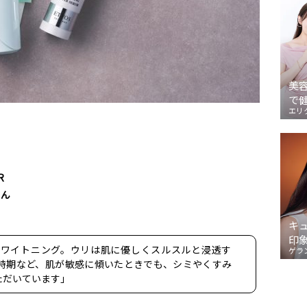
美
で
エリ
R
さん
キ
印
ホワイトニング。ウリは肌に優しくスルスルと浸透す
ゲラ
時期など、肌が敏感に傾いたときでも、シミやくすみ
ただいています」