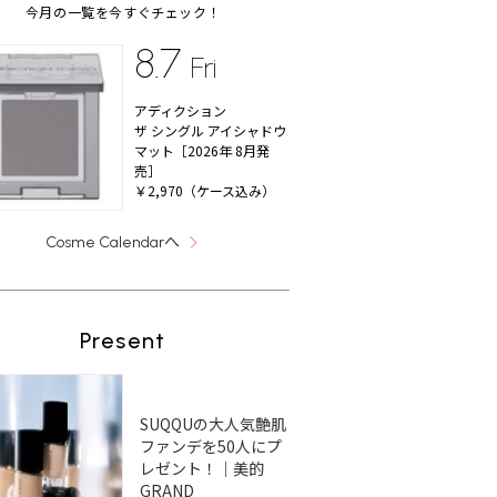
今月の一覧を今すぐチェック！
8.7
Fri
アディクション
ザ シングル アイシャドウ
マット［2026年 8月発
売］
￥2,970（ケース込み）
へ
Cosme Calendar
Present
SUQQUの大人気艶肌
ファンデを50人にプ
レゼント！｜美的
GRAND