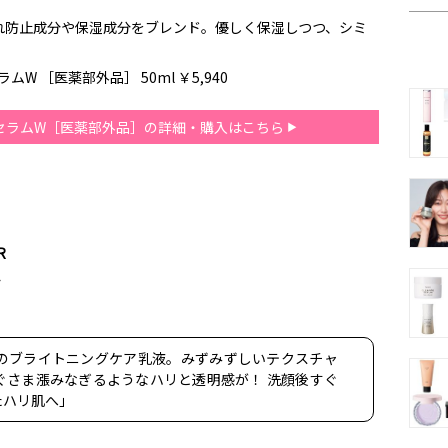
れ防止成分や保湿成分をブレンド。優しく保湿しつつ、シミ
W ［医薬部外品］ 50ml ￥5,940
セラムW［医薬部外品］の詳細・購入はこちら
R
ん
のブライトニングケア乳液。みずみずしいテクスチャ
ぐさま漲みなぎるようなハリと透明感が！ 洗顔後すぐ
たハリ肌へ」