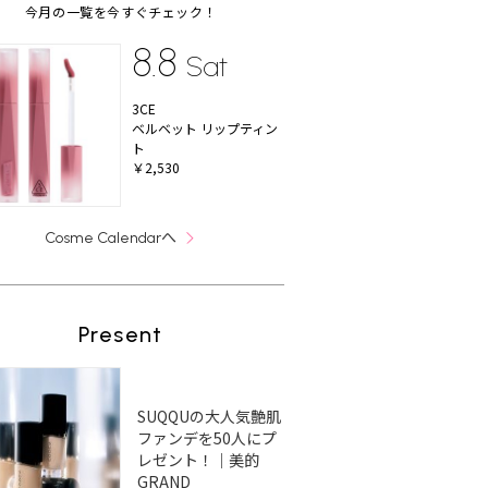
今月の一覧を今すぐチェック！
8.8
Sat
3CE
ベルベット リップティン
ト
￥2,530
へ
Cosme Calendar
Present
SUQQUの大人気艶肌
ファンデを50人にプ
レゼント！｜美的
GRAND