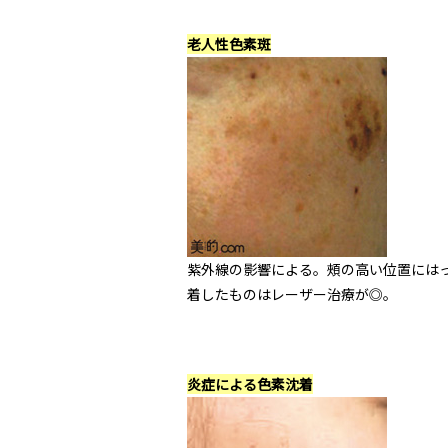
老人性色素斑
紫外線の影響による。頰の高い位置には
着したものはレーザー治療が◎。
炎症による色素沈着