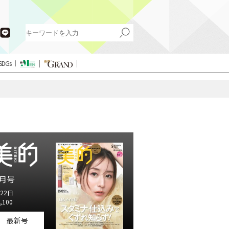
SDGs
月号
22日
,100
最新号