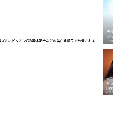
洗
ジ
黒ズミ。ビタミンC誘導体配合などの美白化粧品で改善される
リベ
キ
印
ゲラ