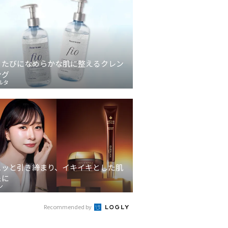
うたびになめらかな肌に整えるクレン
ング
ルタ
ュッと引き締まり、イキイキとした肌
象に
ン
Recommended by