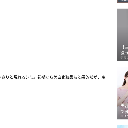
【
進
ゲラ
っきりと現れるシミ。初期なら美白化粧品も効果的だが、定
美
で
エリ