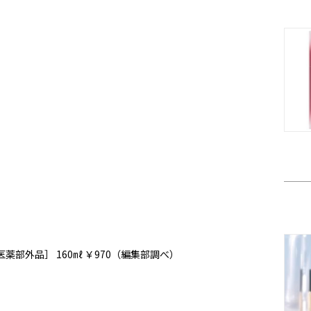
部外品］ 160㎖ ￥970（編集部調べ）