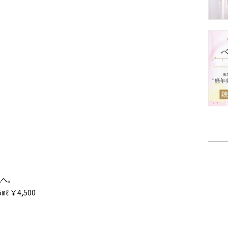
肌へ。
 ￥4,500