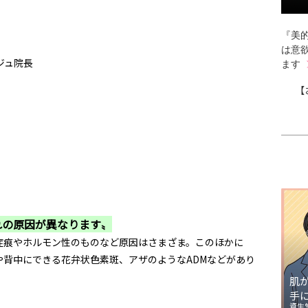
『美的
は意
ジュ院長
ます
【
れの原因が異なります〟
症痕やホルモン性のものなど原因はさまざま。このほかに
や背中にできる花弁状色素斑、アザのようなADMなどがあり
肌
手
資生