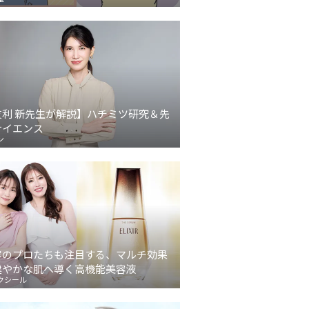
友利 新先生が解説】ハチミツ研究＆先
サイエンス
ン
容のプロたちも注目する、マルチ効果
健やかな肌へ導く高機能美容液
クシール