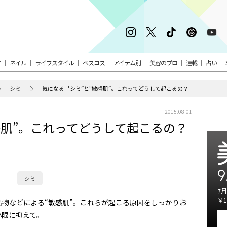
ア
ネイル
ライフスタイル
ベスコス
アイテム別
美容のプロ
連載
占い
シミ
気になる〝シミ”と“敏感肌”。これってどうして起こるの？
2015.08.01
感肌”。これってどうして起こるの？
9
シミ
7月
￥1
出物などによる“敏感肌”。これらが起こる原因をしっかりお
小限に抑えて。