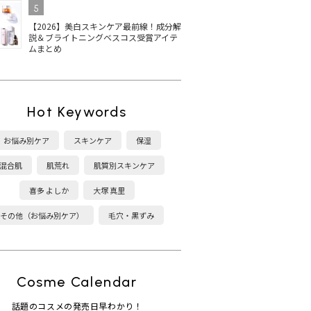
5
【2026】美白スキンケア最前線！成分解
説＆ブライトニングベスコス受賞アイテ
ムまとめ
Hot Keywords
お悩み別ケア
スキンケア
保湿
混合肌
肌荒れ
肌質別スキンケア
喜多 よしか
大塚 真里
その他（お悩み別ケア）
毛穴・黒ずみ
Cosme Calendar
話題のコスメの発売日早わかり！