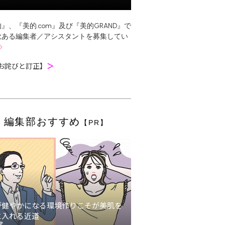
』、『美的.com』及び『美的GRAND』で
欲ある編集者／アシスタントを募集してい
お詫びと訂正】
＞
編集部おすすめ
【PR】
が健やかになる環境作りこそが美肌を
に入れる近道
堂