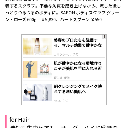
表するスクラブ。不要な角質を磨き上げながら、流した後し
っとりつるつるのボディに。SABON ボディスクラブ グリー
ン・ローズ 600g ￥5,830、ハートスプーン ￥550
美容のプロたちも注目す
A
る、マルチ効果で健やかな
ds
肌へ導く高機能美容液
by
エリクシール（PR）
lo
gl
肌が健やかになる環境作り
y
こそが美肌を手に入れる近
道
資生堂（PR）
朝クレンジングでメイク映
えする潤い美肌へ
NARS（PR）
for Hair
時短も集中ケアも。オーダーメイド感覚の