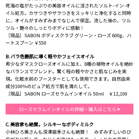
死海の塩がたっぷりの美容オイルに浸されたソルト-イン-オ
イル処方。カサつきやザラつきをスッキリと浄化すると同時
に、オイルがすみずみまでなじんで保湿。流した後の、ツル
ツル・艶々のしっとりボディに感動！
［現品］SABON ボディスクラブ グリーン・ローズ 600g、ハ
ートスプーン ￥550
B. バラ色艶肌に導く軽やかフェイスオイル
希少なダマスクローズオイルに加え、8種の植物オイルを絶妙
なバランスでブレンド。驚く程の軽やかさと肌なじみを実
現。化粧水前のブースターとしても使用できます。自然由来
成分100％のピュア処方で肌を満たして。
［現品］SABON ローズセラムインオイル 50ml ￥12,100
ローズセラムインオイルの詳細・購入はこちら
C. 美容家も絶賛。シルキーなボディミルク
小林ひろ美さんも深澤亜季さんも絶賛！ みずみずしいのび