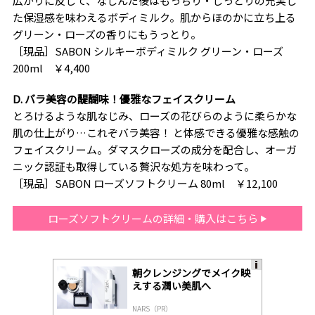
広がりに反して、なじんだ後はもっちり・しっとりの充実し
た保湿感を味わえるボディミルク。肌からほのかに立ち上る
グリーン・ローズの香りにもうっとり。
［現品］SABON シルキーボディミルク グリーン・ローズ
200ml ￥4,400
D. バラ美容の醍醐味！優雅なフェイスクリーム
とろけるような肌なじみ、ローズの花びらのように柔らかな
肌の仕上がり…これぞバラ美容！ と体感できる優雅な感触の
フェイスクリーム。ダマスクローズの成分を配合し、オーガ
ニック認証も取得している贅沢な処方を味わって。
［現品］SABON ローズソフトクリーム 80ml ￥12,100
ローズソフトクリームの詳細・購入はこちら
朝クレンジングでメイク映
A
えする潤い美肌へ
ds
by
NARS（PR）
lo