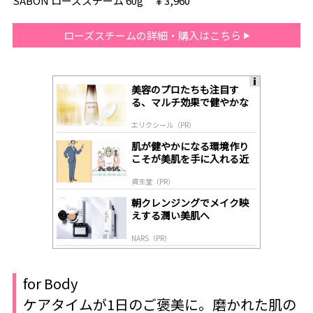
SABON ローズスチーム 60g ￥3,960
ローズスチームの詳細・購入はこちら
美容のプロたちも注目す
A
る、マルチ効果で健やかな
ds
肌へ導く高機能美容液
by
エリクシール（PR）
lo
gl
肌が健やかになる環境作り
y
こそが美肌を手に入れる近
道
資生堂（PR）
朝クレンジングでメイク映
えする潤い美肌へ
NARS（PR）
for Body
ケアタイムが1日のご褒美に。磨かれた肌の