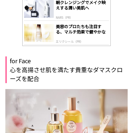
gl
朝クレンジングでメイク映
y
えする潤い美肌へ
NARS（PR）
美容のプロたちも注目す
る、マルチ効果で健やかな
肌へ導く高機能美容液
エリクシール（PR）
for Face
心を高揚させ肌を満たす貴重なダマスクロ
ーズを配合