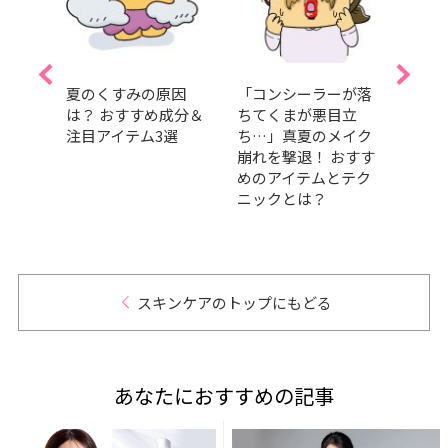
メ」
夏のくすみの原因
「コンシーラーが落
SAB
理を！
は？ おすすめ成分＆
ちてくまが悪目立
に田
タッ
注目アイテム3選
ち…」真夏のメイク
任！ 
メに
崩れを撃退！ おすす
壇！
めのアイテムとテク
愛と
ニックとは？
日”を
スキンケアのトップにもどる
あなたにおすすめの記事