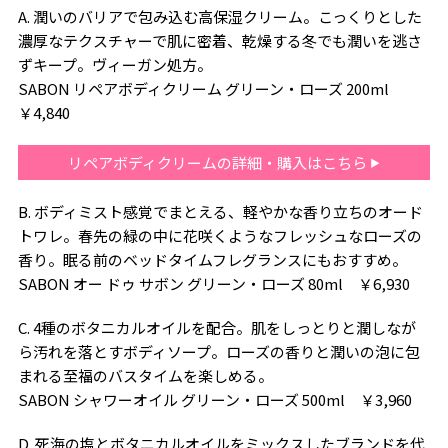
A. 潤いのバリアで包み込む高保湿クリーム。こっくりとした
濃厚なテクスチャーで肌に密着、乾燥する冬でも潤いを逃さ
ずキープ。ヴィーガン処方。
SABON リペアボディクリーム グリーン・ローズ 200ml
￥4,840
リペアボディクリームの詳細・購入はこちら
B. ボディミスト感覚でまとえる、軽やかな香り立ちのオード
トワレ。春先の緑の中に花咲くようなフレッシュなローズの
香り。眠る前のベッドタイムフレグランスにもおすすめ。
SABON オー ドゥ サボン グリーン・ローズ 80ml ￥6,930
C. 4種のボタニカルオイルを配合。肌をしっとりと潤しなが
ら汚れを落とすボディソープ。ローズの香りと潤いの泡に包
まれる至福のバスタイムを楽しめる。
SABON シャワーオイル グリーン・ローズ 500ml ￥3,960
D. 死海の塩とボタニカルオイルをミックスしたブランドを代