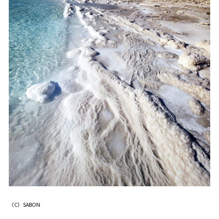
（C）SABON