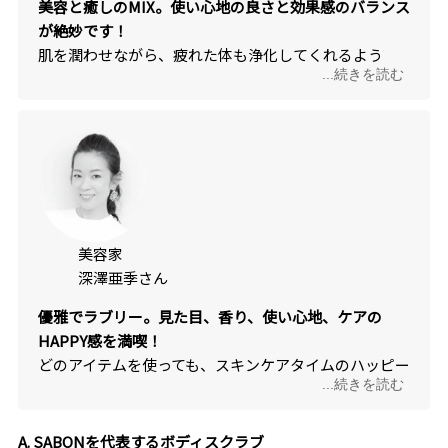
美容と癒しのMIX。使い心地の良さと効果感のバランス
が絶妙です！
肌を潤わせながら、疲れた体も浄化してくれるよう
...続きを読む
な“美容と癒し”がMIXされたブランド。容量もたっぷり
とボリュームがあるので惜しみなく使えるのもうれし
いところです。
美容家
深澤亜季さん
優雅でラブリー。見た目、香り、使い心地、ケアの
HAPPY感を満喫！
どのアイテムを使っても、スキンケアタイムのハッピー
...続きを読む
感が体験できるところが素晴らしい！夢のようなボト
ル、香り、テクスチャーを楽しみながら、翌朝しっと
りと保湿された肌を実感できるケア効果も見事です。
A. SABONを代表するボディスクラブ