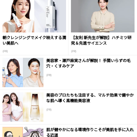
朝クレンジングでメイク映えする潤
【友利 新先生が解説】ハチミツ研
い美肌へ
究＆先進サイエンス
(PR)
(PR)
美容家・瀬戸麻実さんが解説！ 手間いらずの毛
穴・くすみケア
(PR)
美容のプロたちも注目する、マルチ効果で健やか
な肌へ導く高機能美容液
(PR)
肌が健やかになる環境作りこそが美肌を手に入れ
る近道