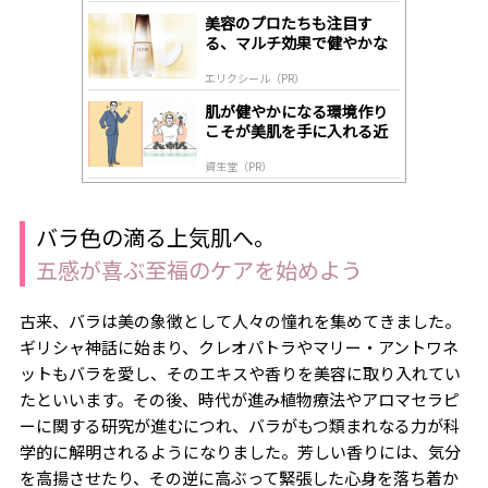
gl
美容のプロたちも注目す
y
る、マルチ効果で健やかな
肌へ導く高機能美容液
エリクシール（PR）
肌が健やかになる環境作り
こそが美肌を手に入れる近
道
資生堂（PR）
バラ色の滴る上気肌へ。
五感が喜ぶ至福のケアを始めよう
古来、バラは美の象徴として人々の憧れを集めてきました。
ギリシャ神話に始まり、クレオパトラやマリー・アントワネ
ットもバラを愛し、そのエキスや香りを美容に取り入れてい
たといいます。その後、時代が進み植物療法やアロマセラピ
ーに関する研究が進むにつれ、バラがもつ類まれなる力が科
学的に解明されるようになりました。芳しい香りには、気分
を高揚させたり、その逆に高ぶって緊張した心身を落ち着か