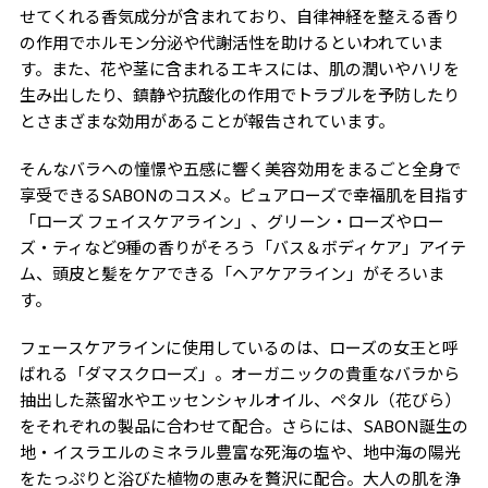
せてくれる香気成分が含まれており、自律神経を整える香り
の作用でホルモン分泌や代謝活性を助けるといわれていま
す。また、花や茎に含まれるエキスには、肌の潤いやハリを
生み出したり、鎮静や抗酸化の作用でトラブルを予防したり
とさまざまな効用があることが報告されています。
そんなバラへの憧憬や五感に響く美容効用をまるごと全身で
享受できるSABONのコスメ。ピュアローズで幸福肌を目指す
「ローズ フェイスケアライン」、グリーン・ローズやロー
ズ・ティなど9種の香りがそろう「バス＆ボディケア」アイテ
ム、頭皮と髪をケアできる「ヘアケアライン」がそろいま
す。
フェースケアラインに使用しているのは、ローズの女王と呼
ばれる「ダマスクローズ」。オーガニックの貴重なバラから
抽出した蒸留水やエッセンシャルオイル、ペタル（花びら）
をそれぞれの製品に合わせて配合。さらには、SABON誕生の
地・イスラエルのミネラル豊富な死海の塩や、地中海の陽光
をたっぷりと浴びた植物の恵みを贅沢に配合。大人の肌を浄