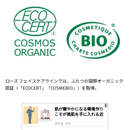
ローズ フェイスケアラインでは、ふたつの国際オーガニック
認証（「ECOCERT」「COSMEBIO」）を取得。
肌が健やかになる環境作り
A
こそが美肌を手に入れる近
ds
道
by
資生堂（PR）
lo