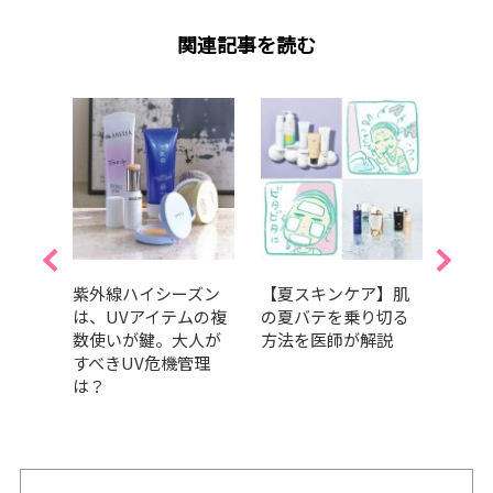
関連記事を読む
スケ
紫外線ハイシーズン
【夏スキンケア】肌
202
・糖
は、UVアイテムの複
の夏バテを乗り切る
GRA
暑の
数使いが鍵。大人が
方法を医師が解説
ベス
い健
すべきUV危機管理
部門
は？
肌の
だア
的GR