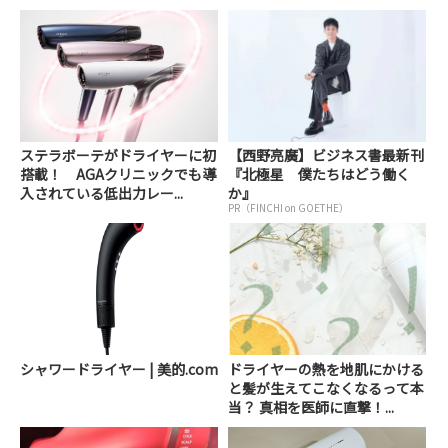
ステラボーテがドライヤーに初
【西野亮廣】ビジネス書最新刊
搭載！ AGAクリニックでも導
『北極星 僕たちはどう働く
入されている低出力レー...
か』
PR（FINCHI on GOETHE）
シャワードライヤー | 美的.com
ドライヤーの熱を地肌にかける
と髪が生えてこなくなるって本
当？ 真相を医師に直撃！...