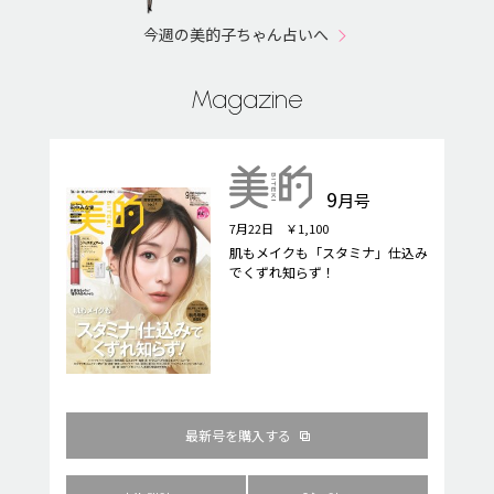
今週の美的子ちゃん占いへ
Magazine
9
月号
7月22日 ￥1,100
肌もメイクも「スタミナ」仕込み
でくずれ知らず！
最新号を購入する