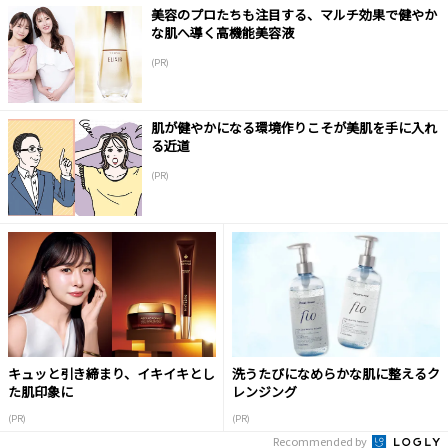
美容のプロたちも注目する、マルチ効果で健やか
な肌へ導く高機能美容液
(PR)
肌が健やかになる環境作りこそが美肌を手に入れ
る近道
(PR)
キュッと引き締まり、イキイキとし
洗うたびになめらかな肌に整えるク
た肌印象に
レンジング
(PR)
(PR)
Recommended by