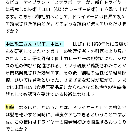
るビューティブランド「ステラボーテ」が、新作ドライヤー
に搭載した技術「LLLT（低出力レーザー施術）」を取り上げ
ます。こちらは御社調べとして、ドライヤーには世界で初め
て搭載された技術とか。どのような技術か教えていただけま
すか？
中島敬三さん（以下、中島）
「LLLT」は1970年代に皮膚が
んを研究していたハンガリーの物理学者・外科医により見出
されました。研究課程で低出力レーザーの照射により、マウ
スの毛の伸びが促進される、という現象が確認されたことか
ら偶然発見された効果です。その後、細胞の活性化や組織修
復、ひいては発毛といった、さまざまな知見が広がり、いま
では米国FDA（食品医薬品局）からAGAなど脱毛症の治療機
器としても認可を受けている技術になります。
加藤
なるほど。ということは、ドライヤーとしての機能で
は髪を乾かすと同時に、頭皮ケアもできるということですよ
ね。この技術はドライヤーの開発当初から搭載するおつもり
でしたか？