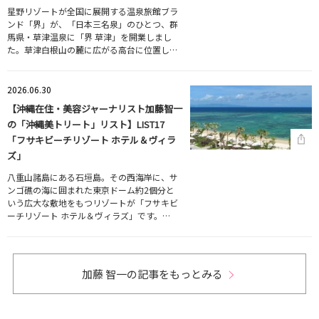
星野リゾートが全国に展開する温泉旅館ブラ
ンド「界」が、「日本三名泉」のひとつ、群
馬県・草津温泉に「界 草津」を開業しまし
た。草津白根山の麓に広がる高台に位置し…
2026.06.30
【沖縄在住・美容ジャーナリスト加藤智一
の「沖縄美トリート」リスト】LIST17
「フサキビーチリゾート ホテル＆ヴィラ
ズ」
八重山諸島にある石垣島。その西海岸に、サ
ンゴ礁の海に囲まれた東京ドーム約2個分と
いう広大な敷地をもつリゾートが「フサキビ
ーチリゾート ホテル＆ヴィラズ」です。…
加藤 智一の記事をもっとみる