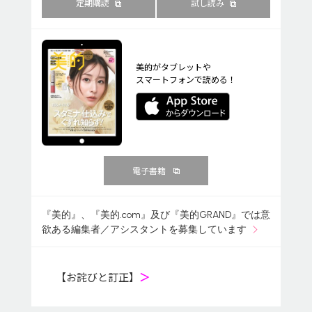
定期購読
試し読み
美的がタブレットや
スマートフォンで読める！
電子書籍
『美的』、『美的.com』及び『美的GRAND』では意
欲ある編集者／アシスタントを募集しています
【お詫びと訂正】
＞