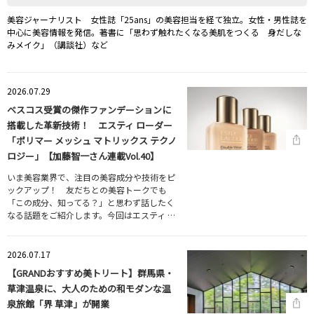
美容ジャーナリスト 女性誌「25ans」の美容担当を経て独立。女性・男性誌を
中心に美容情報を発信。著書に「思わず触れたくなる美肌をつくる 身だしな
みメイク」（講談社）など
2026.07.29
ベスコス受賞の傑作ファンデーションに
搭載した革新技術！ エスティ ローダー
「ポリマー メッシュ マトリックス テクノ
ロジー」【加藤智一さん連載Vol.40】
いま美容業界で、注目の美容成分や技術をピ
ックアップ！ 友だちとの美容トークでも
「この成分、知ってる？」と思わず話したく
なる話題をご紹介します。今回はエスティ …
2026.07.17
【GRANDおすすめ美トリート】群馬県・
草津温泉に、大人のための和モダンな温
泉旅館「界 草津」が開業