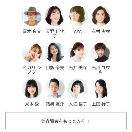
青木 良文
天野 佳代
AYA
有村 実樹
子
イガリ シ
伊熊 奈美
石井 美保
石川 ユウ
ノブ
キ
犬木 愛
猪狩 友介
入江 信子
上田 祥子
美容賢者をもっとみる