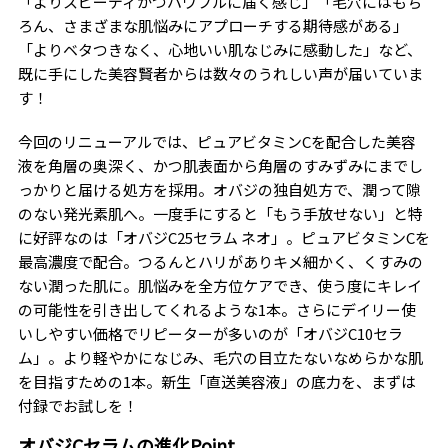
「よりスピーディかつパワフルに届く感じ」「毛穴にはもち
ろん、さまざまな肌悩みにアプローチする期待感がある」
「よりベタつきなく、心地いい肌なじみに感動した」など、
既に手にした美容賢者からは数々のうれしい声が届いていま
す！
今回のリニューアルでは、ピュアビタミンCを配合した美容
液を角層の奥深く、かつ肌表面から角層のすみずみにまでし
っかりと届ける処方を採用。オバジの独自処方で、潤って隙
のない発光素肌へ。一度手にすると「もう手放せない」と特
に好評なのは「オバジC25セラム ネオ」。ピュアビタミンCを
最高濃度で配合。つるんとハリがありキメ細かく、くすみの
ない潤った肌に。肌悩みを全方位ケアでき、使う度にキレイ
の可能性を引き出してくれるような1本。さらにデイリー使
いしやすい価格でリピーターが多いのが「オバジC10セラ
ム」。より軽やかになじみ、毛穴の目立たないなめらかな肌
を目指すための1本。新生「直送美容液」の底力を、まずは
付録でお試しを！
オバジCセラムの進化Point