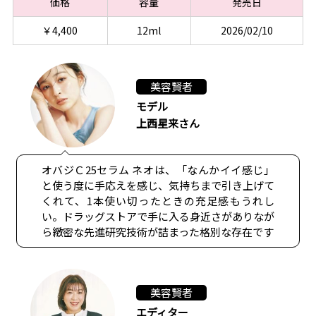
価格
容量
発売日
￥4,400
12ml
2026/02/10
美容賢者
モデル
上西星来さん
オバジＣ25セラム ネオは、「なんかイイ感じ」
と使う度に手応えを感じ、気持ちまで引き上げて
くれて、1本使い切ったときの充足感もうれし
い。ドラッグストアで手に入る身近さがありなが
ら緻密な先進研究技術が詰まった格別な存在です
美容賢者
エディター