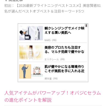
初出：【2026最新ブライトニングベストコスメ】美容賢者81
名が選んだベストオブベスト＆注目キーワード5つ
朝クレンジングでメイク映
A
えする潤い美肌へ
ds
by
NARS（PR）
lo
gl
美容のプロたちも注目す
y
る、マルチ効果で健やかな
肌へ導く高機能美容液
エリクシール（PR）
肌が健やかになる環境作り
こそが美肌を手に入れる近
道
資生堂（PR）
人気アイテムがパワーアップ！オバジCセラム
の進化ポイントを解説