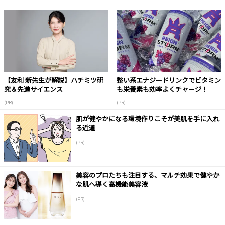
【友利 新先生が解説】ハチミツ研
整い系エナジードリンクでビタミン
究＆先進サイエンス
も栄養素も効率よくチャージ！
(PR)
(PR)
肌が健やかになる環境作りこそが美肌を手に入れ
る近道
(PR)
美容のプロたちも注目する、マルチ効果で健やか
な肌へ導く高機能美容液
(PR)