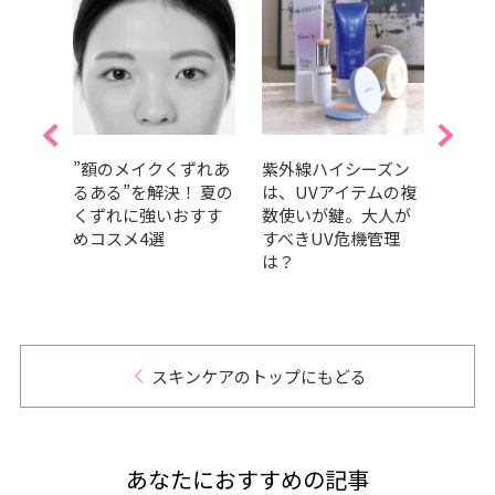
、ど
”額のメイクくずれあ
紫外線ハイシーズン
【夏
予定
るある”を解決！ 夏の
は、UVアイテムの複
の夏
ス｜
くずれに強いおすす
数使いが鍵。大人が
方法
めコスメ4選
すべきUV危機管理
は？
スキンケアのトップにもどる
あなたにおすすめの記事