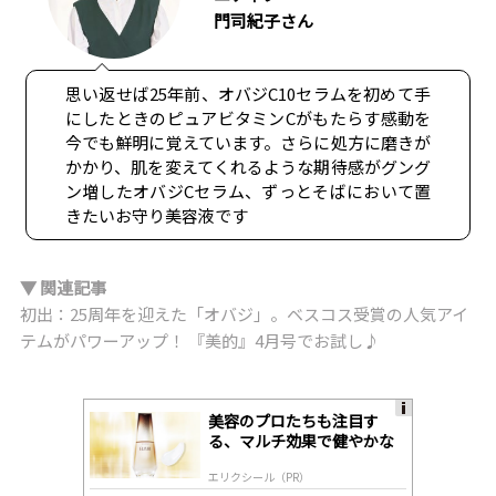
門司紀子さん
思い返せば25年前、オバジC10セラムを初めて手
にしたときのピュアビタミンCがもたらす感動を
今でも鮮明に覚えています。さらに処方に磨きが
かかり、肌を変えてくれるような期待感がグング
ン増したオバジCセラム、ずっとそばにおいて置
きたいお守り美容液です
▼ 関連記事
初出：25周年を迎えた「オバジ」。ベスコス受賞の人気アイ
テムがパワーアップ！ 『美的』4月号でお試し♪
美容のプロたちも注目す
A
る、マルチ効果で健やかな
ds
肌へ導く高機能美容液
by
エリクシール（PR）
lo