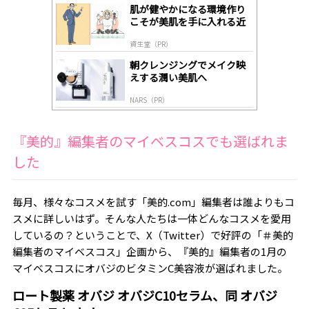
gl
肌が健やかになる環境作り
y
こそが美肌を手に入れる近
道
資生堂（PR）
朝クレンジングでメイク映
えする潤い美肌へ
NARS（PR）
『美的』編集者のマイベスコスでも選ばれま
した
毎月、様々なコスメを試す「美的.com」編集者は誰よりもコ
スメに詳しいはず。そんな人たちは一体どんなコスメを愛用
しているの？ということで、X（Twitter）で好評の「＃美的
編集者のマイベスコス」企画から、『美的』編集者の1月の
マイベスコスにオバジのビタミンC美容液が選ばれました。
ロート製薬 オバジ オバジC10セラム、同 オバジ