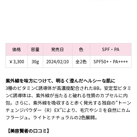
価格
容量
発売日
色
SPF・PA
￥3,300
30g
2024/02/10
全2色
SPF50+・PA++++
紫外線を味方につけて、明るく澄んだヘルシーな肌に
3種のビタミンC誘導体が高濃度配合されたBB。安定型ビタミ
ンC誘導体は、紫外線が当たると破れる性質のカプセルに内
包。さらに、紫外線を吸収すると赤く発光する独自の“トーン
チェンジパウダー（R）EX”により、毛穴やシミを自然にカム
フラージュ。ライトとナチュラルの2色展開。
【美容賢者の口コミ】