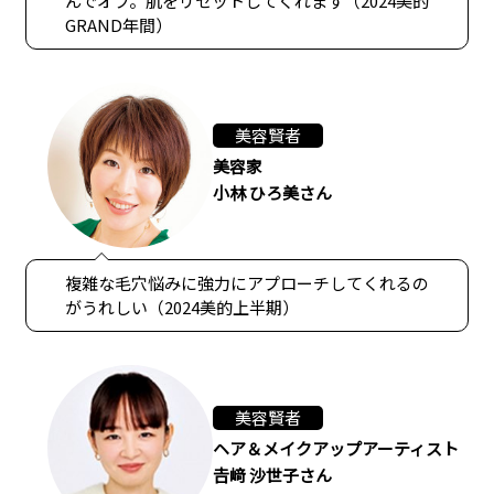
んでオフ。肌をリセットしてくれます（2024美的
GRAND年間）
美容賢者
美容家
小林 ひろ美さん
複雑な毛穴悩みに強力にアプローチしてくれるの
がうれしい（2024美的上半期）
美容賢者
ヘア＆メイクアップアーティスト
𠮷﨑 沙世子さん