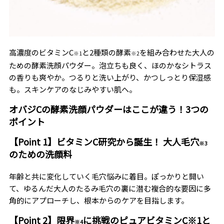
高濃度のビタミンC
と2種類の酵素
を組み合わせた大人の
※1
※2
ための酵素洗顔パウダー。泡立ちも良く、ほのかなシトラス
の香りも爽やか。つるりと洗い上がり、かつしっとり保湿感
も。スキンケアのなじみやすい肌へ。
オバジCの酵素洗顔パウダーはここが違う！3つの
ポイント
【Point 1】ビタミンC研究から誕生！ 大人毛穴
※3
のための洗顔料
年齢と共に変化していく毛穴悩みに着目。ぽっかりと開い
て、ゆるんだ大人のたるみ毛穴の裏に潜む複合的な要因に多
角的にアプローチし、根本からのケアを目指します。
【Point 2】限界
に挑戦のピュアビタミンC※1と
※4