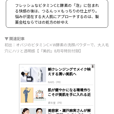
フレッシュなビタミンCと酵素の「泡」に包まれ
る快感の後は、つるんっ×もっちりの仕上がり。
悩みが混在する大人肌にアプローチするのは、製
薬会社ならではの処方の妙ゆえ
▼ 関連記事
初出：オバジのビタミンC×W酵素の洗顔パウダーで、大人毛
穴にハリと透明感【『美的』8月号特別付録】
朝クレンジングでメイク映
A
えする潤い美肌へ
ds
by
NARS（PR）
lo
gl
肌が健やかになる環境作り
y
こそが美肌を手に入れる近
道
資生堂（PR）
美容家・瀬戸麻実さんが解