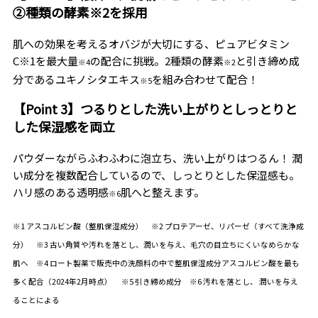
②種類の酵素※2を採用
肌への効果を考えるオバジが大切にする、ピュアビタミン
C※1を最大量
の配合に挑戦。2種類の酵素
と引き締め成
※4
※2
分であるユキノシタエキス
を組み合わせて配合！
※5
【Point 3】つるりとした洗い上がりとしっとりと
した保湿感を両立
パウダーながらふわふわに泡立ち、洗い上がりはつるん！ 潤
い成分を複数配合しているので、しっとりとした保湿感も。
ハリ感のある透明感
肌へと整えます。
※6
※1 アスコルビン酸（整肌保湿成分） ※2 プロテアーゼ、リパーゼ（すべて洗浄成
分） ※3 古い角質や汚れを落とし、潤いを与え、毛穴の目立ちにくいなめらかな
肌へ ※4 ロート製薬で販売中の洗顔料の中で整肌保湿成分アスコルビン酸を最も
多く配合（2024年2月時点） ※5 引き締め成分 ※6 汚れを落とし、 潤いを与え
ることによる