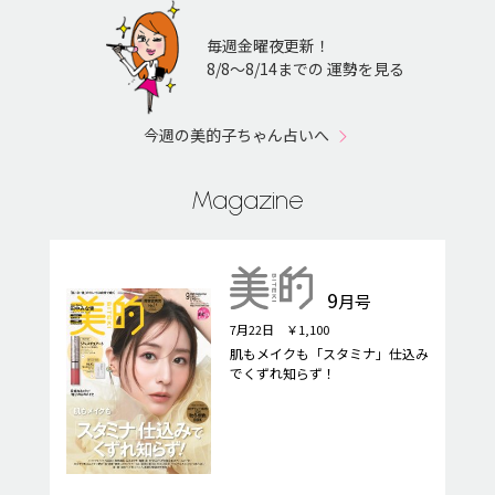
毎週金曜夜更新！
8/8〜8/14までの 運勢を見る
今週の美的子ちゃん占いへ
Magazine
9
月号
7月22日 ￥1,100
肌もメイクも「スタミナ」仕込み
でくずれ知らず！