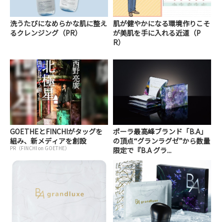
洗うたびになめらかな肌に整え
肌が健やかになる環境作りこそ
るクレンジング（PR）
が美肌を手に入れる近道（P
R）
GOETHEとFINCHIがタッグを
ポーラ最高峰ブランド「B.A」
組み、新メディアを創設
の頂点“グランラグゼ”から数量
PR（FINCHI on GOETHE）
限定で『B.A グラ...