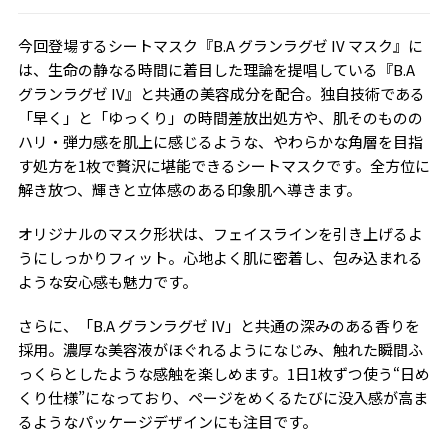
今回登場するシートマスク『B.A グランラグゼ IV マスク』に
は、生命の静なる時間に着目した理論を提唱している『B.A
グランラグゼ IV』と共通の美容成分を配合。独自技術である
「早く」と「ゆっくり」の時間差放出処方や、肌そのものの
ハリ・弾力感を肌上に感じるような、やわらかな角層を目指
す処方を1枚で贅沢に堪能できるシートマスクです。全方位に
解き放つ、輝きと立体感のある印象肌へ導きます。
オリジナルのマスク形状は、フェイスラインを引き上げるよ
うにしっかりフィット。心地よく肌に密着し、包み込まれる
ような安心感も魅力です。
さらに、「B.A グランラグゼ IV」と共通の深みのある香りを
採用。濃厚な美容液がほぐれるようになじみ、触れた瞬間ふ
っくらとしたような感触を楽しめます。1日1枚ずつ使う“日め
くり仕様”になっており、ページをめくるたびに没入感が高ま
るようなパッケージデザインにも注目です。