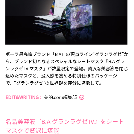
ポーラ最高峰ブランド「B.A」の頂点ライン“グランラグゼ”か
ら、ブランド初となるスペシャルなシートマスク『B.A グラ
ンラグゼ IV マスク』が数量限定で登場。贅沢な美容液を閉じ
込めたマスクと、没入感を高める特別仕様のパッケージ
で、“グランラグゼ”の世界観を存分に堪能して。
EDIT&WRITING：
美的.com編集部
名品美容液『B.A グランラグゼ IV』をシート
マスクで贅沢に堪能