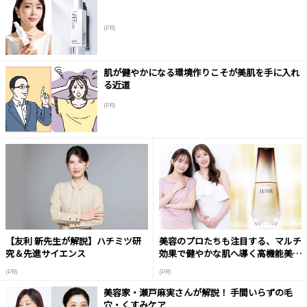
(PR)
肌が健やかになる環境作りこそが美肌を手に入れ
る近道
(PR)
【友利 新先生が解説】ハチミツ研
美容のプロたちも注目する、マルチ
究＆先進サイエンス
効果で健やかな肌へ導く高機能美容
液
(PR)
(PR)
美容家・瀬戸麻実さんが解説！ 手間いらずの毛
穴・くすみケア