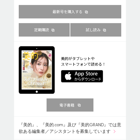
最新号を購入する
定期購読
試し読み
美的がタブレットや
スマートフォンで読める！
電子書籍
『美的』、『美的.com』及び『美的GRAND』では意
欲ある編集者／アシスタントを募集しています