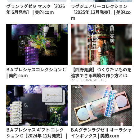
グランラグゼⅣ マスク［2026
ラグジュアリーコレクション
年 6月発売］ | 美的.com
［2025年 12月発売］ | 美的.co
m
B.A プレシャスコレクション C
【西野亮廣】つくりたいものを
| 美的.com
追求できる環境の作り方とは
PR（FINCHI on GOETHE）
B.A プレシャス ギフト コレク
B.A グランラグゼⅡ オーラシャ
ション C［2024年 12月発売］ |
インボックス | 美的.com