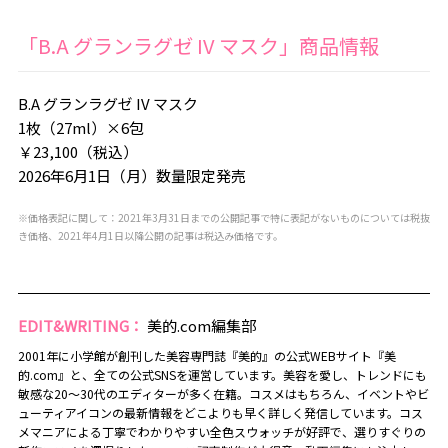
「B.A グランラグゼ IV マスク」商品情報
B.A グランラグゼ IV マスク
1枚（27ml）×6包
￥23,100（税込）
2026年6月1日（月）数量限定発売
※価格表記に関して：2021年3月31日までの公開記事で特に表記がないものについては税抜
き価格、2021年4月1日以降公開の記事は税込み価格です。
EDIT&WRITING：
美的.com編集部
2001年に小学館が創刊した美容専門誌『美的』の公式WEBサイト『美
的.com』と、全ての公式SNSを運営しています。美容を愛し、トレンドにも
敏感な20～30代のエディターが多く在籍。コスメはもちろん、イベントやビ
ューティアイコンの最新情報をどこよりも早く詳しく発信しています。コス
メマニアによる丁寧でわかりやすい全色スウォッチが好評で、選りすぐりの