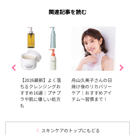
関連記事を読む
的エデ
【2026最新】よく落
舟山久美子さんの日
夏を
焼け
ちるクレンジングお
焼け後のリカバリー
しっ
か条！
すすめ16選｜プチプ
ケア｜おすすめアイ
暑さ
たい
ラや肌に優しい処方
テム～習慣まで！
容持
ットグ
も
つの
ND
スキンケアのトップにもどる