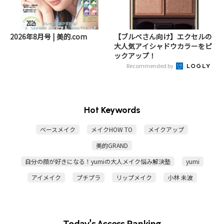
2026年8月号 | 美的.com
【ブルベさん向け】エクセルの
大人気アイシャドウカラーをピ
ックアップ！
Recommended by
Hot Keywords
ベースメイク
メイクHOW TO
メイクアップ
美的GRAND
自分の顔が好きになる！yumiの大人メイク悩み解決塾
yumi
アイメイク
プチプラ
リップメイク
小林 未波
Today's Access Ranking