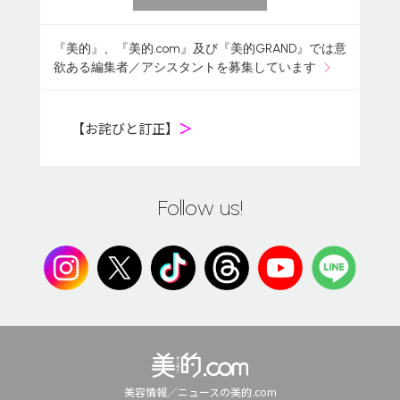
『美的』、『美的.com』及び『美的GRAND』では意
欲ある編集者／アシスタントを募集しています
【お詫びと訂正】
＞
Follow us!
美容情報／ニュースの美的.com