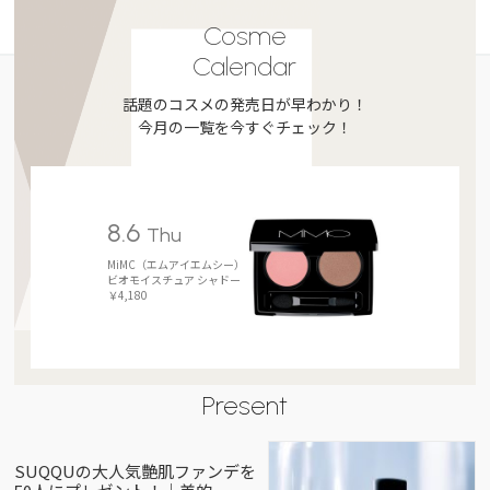
Cosme
Calendar
話題のコスメの発売日が早わかり！
今月の一覧を今すぐチェック！
8.6
Thu
MiMC（エムアイエムシー）
ビオモイスチュア シャドー
￥4,180
Present
SUQQUの大人気艶肌ファンデを