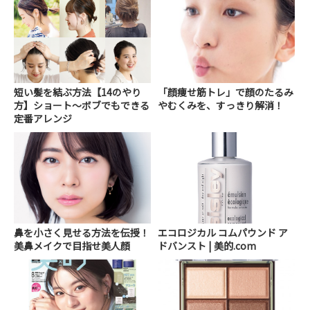
短い髪を結ぶ方法【14のやり
「顔痩せ筋トレ」で顔のたるみ
方】ショート～ボブでもできる
やむくみを、すっきり解消！
定番アレンジ
鼻を小さく見せる方法を伝授！
エコロジカル コムパウンド ア
美鼻メイクで目指せ美人顔
ドバンスト | 美的.com