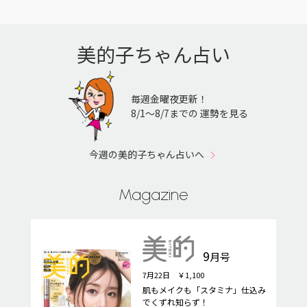
美的子ちゃん占い
毎週金曜夜更新！
8/1〜8/7までの 運勢を見る
今週の美的子ちゃん占いへ
Magazine
9
月号
7月22日 ￥1,100
肌もメイクも「スタミナ」仕込み
でくずれ知らず！