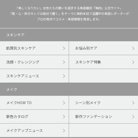
「美しくなりたい」女性たちの願いを追求する美容雑誌『美的』公式サイト。
「肌・心・体のキレイは自分で磨く」をテーマに美的本誌で活躍中の美容レポーターが
プロの視点でコスメ・美容情報を発信します。
スキンケア
肌質別スキンケア
お悩み別ケア
洗顔・クレンジング
スキンケア特集
スキンケアニュース
メイク
メイクHOW TO
シーン別メイク
新色カタログ
新作ファンデーション
メイクアップニュース