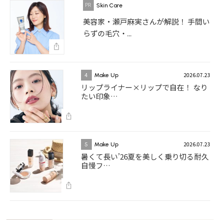
Skin Care
美容家・瀬戸麻実さんが解説！ 手間い
らずの毛穴・...
2026.07.23
4
Make Up
リップライナー×リップで自在！ なり
たい印象…
2026.07.23
5
Make Up
暑くて長い’26夏を美しく乗り切る耐久
自慢フ…