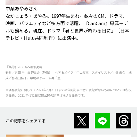
中条あやみさん
なかじょう・あやみ。1997年生まれ。数々のCM、ドラマ、
映画、バラエティなど多方面で活躍、『CanCam』専属モデ
ルも務める。現在、ドラマ『君と世界が終わる日に』（日本
テレビ・Hulu共同制作）に出演中。
『美的』2021年5月号掲載
撮影／吉田 崇 金野圭介（静物） ヘア＆メイク／中山友恵 スタイリスト／小川未久 構
成／杉浦由佳子、中尾のぞみ、安井千恵
※価格表記に関して：2021年3月31日までの公開記事で特に表記がないものについては税抜
き価格、2021年4月1日以降公開の記事は税込み価格です。
この記事をシェアする