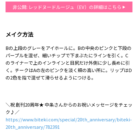
非公開: レッドヌードルージュ（EV）の詳細はこちら
メイク方法
Bの上段のグレーをアイホールに。Bの中央のピンクと下段の
パープルを混ぜ、細いチップで下まぶたにラインを引く。C
のライナーで上のインラインと目尻だけ外側に少し長めに引
く。チークはAの左のピンクを淡く頬の高い所に。リップはD
の2色を指で混ぜて滑らせるようにつける。
＼祝 創刊20周年★ 中条さんからのお祝いメッセージをチェッ
ク♪／
https://www.biteki.com/special/20th_anniversary/biteki-
20th_anniversary/782391