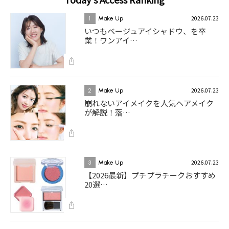
2026.07.23
1
Make Up
いつもベージュアイシャドウ、を卒
業！ワンアイ…
2026.07.23
2
Make Up
崩れないアイメイクを人気ヘアメイク
が解説！落…
2026.07.23
3
Make Up
【2026最新】プチプラチークおすすめ
20選…