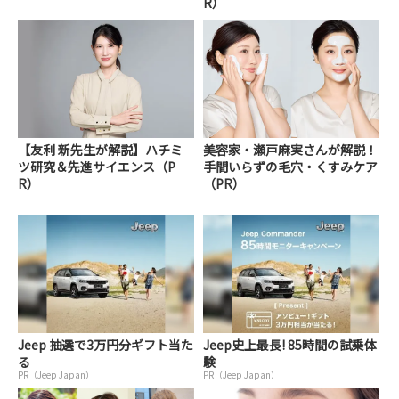
R）
【友利 新先生が解説】ハチミ
美容家・瀬戸麻実さんが解説！
ツ研究＆先進サイエンス（P
手間いらずの毛穴・くすみケア
R）
（PR）
Jeep 抽選で3万円分ギフト当た
Jeep史上最長! 85時間の試乗体
る
験
PR（Jeep Japan）
PR（Jeep Japan）