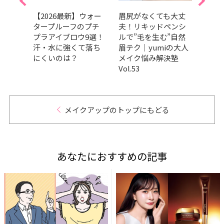
色、
【2026最新】ウォー
眉尻がなくても大丈
【20
チェ
タープルーフのプチ
夫！リキッドペンシ
ーアイ
イン
プラアイブロウ9選！
ルで”毛を生む”自然
選！
アメ
汗・水に強くて落ち
眉テク｜yumiの大人
イチ
にくいのは？
メイク悩み解決塾
介
Vol.53
メイクアップのトップにもどる
あなたにおすすめの記事