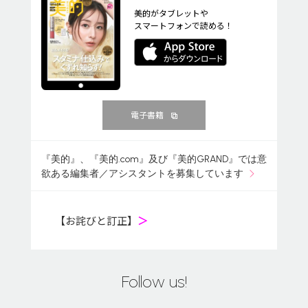
美的がタブレットや
スマートフォンで読める！
電子書籍
『美的』、『美的.com』及び『美的GRAND』では意
欲ある編集者／アシスタントを募集しています
【お詫びと訂正】
＞
Follow us!