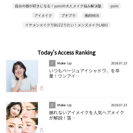
自分の顔が好きになる！yumiの大人メイク悩み解決塾
yumi
アイメイク
プチプラ
美的MEN
イケメンメイクでBUZZりたい！メンズメイクLABO
Today's Access Ranking
2026.07.23
1
Make Up
いつもベージュアイシャドウ、を卒
業！ワンアイ…
2026.07.23
2
Make Up
崩れないアイメイクを人気ヘアメイク
が解説！落…