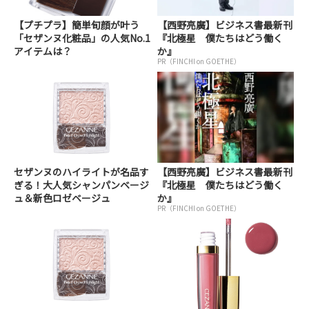
【プチプラ】簡単旬顔が叶う
【西野亮廣】ビジネス書最新刊
「セザンヌ化粧品」の人気No.1
『北極星 僕たちはどう働く
アイテムは？
か』
PR（FINCHI on GOETHE）
セザンヌのハイライトが名品す
【西野亮廣】ビジネス書最新刊
ぎる！大人気シャンパンベージ
『北極星 僕たちはどう働く
ュ＆新色ロゼベージュ
か』
PR（FINCHI on GOETHE）