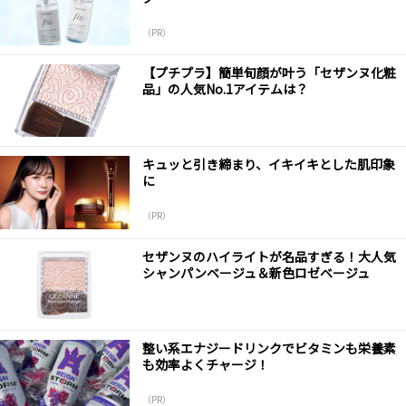
（PR）
【プチプラ】簡単旬顔が叶う「セザンヌ化粧
品」の人気No.1アイテムは？
キュッと引き締まり、イキイキとした肌印象
に
（PR）
セザンヌのハイライトが名品すぎる！大人気
シャンパンベージュ＆新色ロゼベージュ
整い系エナジードリンクでビタミンも栄養素
も効率よくチャージ！
（PR）