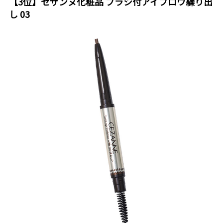
【3位】セザンヌ化粧品 ブラシ付アイブロウ繰り出
し 03