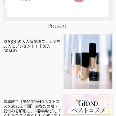
Present
SUQQUの大人気艶肌ファンデを
50人にプレゼント！｜美的
GRAND
募集終了【美的GRANDベストコ
スメ2026上半期】あなたの肌・
髪悩みを解消し、”経年美化”して
くれたコスメをくわしく教えて！