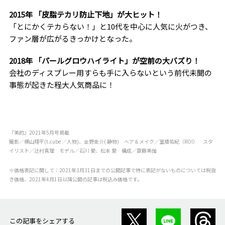
2015年 「皮脂テカリ防止下地」が大ヒット！
「とにかくテカらない！」と10代を中心に人気に火がつき、
ファン層が広がるきっかけとなった。
2018年 「パールグロウハイライト」が空前の大バズり！
会社のディスプレー用すらも手に入らないという前代未聞の
事態が起きた程大人気商品に！
『美的』2021年5月号掲載
撮影／横山翔平(t.cube ／人物)、金野圭介( 静物) ヘア＆メイク／室橋佑紀（ROl） スタ
イリスト／辻村真理 モデル／石川 愛、松本 愛 構成／齋藤美伽
※価格表記に関して：2021年3月31日までの公開記事で特に表記がないものについては税抜
き価格、2021年4月1日以降公開の記事は税込み価格です。
この記事をシェアする