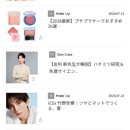
2026.07.23
3
Make Up
【2026最新】プチプラチークおすすめ
20選…
Skin Care
【友利 新先生が解説】ハチミツ研究＆
先進サイエン...
2026.07.23
4
Make Up
ICEx 竹野世梛｜ツヤとマットでつく
る、夏…