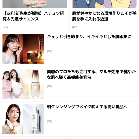
【友利 新先生が解説】ハチミツ研
肌が健やかになる環境作りこそが美
究＆先進サイエンス
肌を手に入れる近道
(PR)
(PR)
キュッと引き締まり、イキイキとした肌印象に
(PR)
美容のプロたちも注目する、マルチ効果で健やか
な肌へ導く高機能美容液
(PR)
朝クレンジングでメイク映えする潤い美肌へ
(PR)