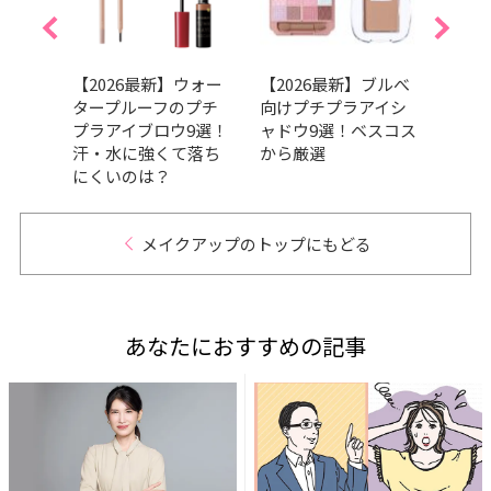
プチプ
【2026最新】ウォー
【2026最新】ブルべ
【20
プ」
タープルーフのプチ
向けプチプラアイシ
ラツ
＆イ
プラアイブロウ9選！
ャドウ9選！ベスコス
選！
おす
汗・水に強くて落ち
から厳選
＆秋
にくいのは？
メイクアップのトップにもどる
あなたにおすすめの記事