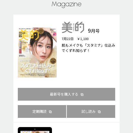
Magazine
9
月号
7月22日 ￥1,100
肌もメイクも「スタミナ」仕込み
でくずれ知らず！
最新号を購入する
定期購読
試し読み