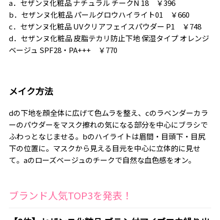
a．セザンヌ化粧品 ナチュラル チークN 18 ￥396
b．セザンヌ化粧品 パールグロウハイライト01 ￥660
c．セザンヌ化粧品 UVクリアフェイスパウダー P1 ￥748
d．セザンヌ化粧品 皮脂テカリ防止下地 保湿タイプ オレンジ
ベージュ SPF28・PA+++ ￥770
メイク方法
dの下地を顔全体に広げて色ムラを整え、cのラベンダーカラ
ーのパウダーをマスク擦れの気になる部分を中心にブラシで
ふわっとなじませる。bのハイライトは眉間・目頭下・目尻
下の位置に。マスクから見える目元を中心に立体的に見せ
て。aのローズベージュのチークで自然な血色感をオン。
ブランド人気TOP3を発表！