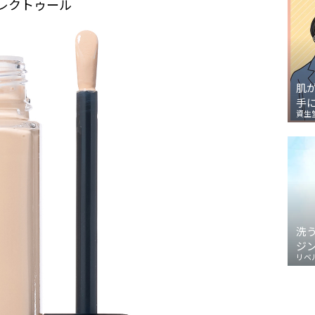
コレクトゥール
肌
手
資生
洗
ジ
リベ