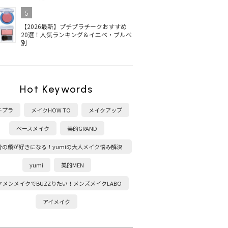
5
【2026最新】プチプラチークおすすめ
20選！人気ランキング＆イエベ・ブルべ
別
Hot Keywords
チプラ
メイクHOW TO
メイクアップ
ベースメイク
美的GRAND
分の顔が好きになる！yumiの大人メイク悩み解決
塾
yumi
美的MEN
ケメンメイクでBUZZりたい！メンズメイクLABO
アイメイク