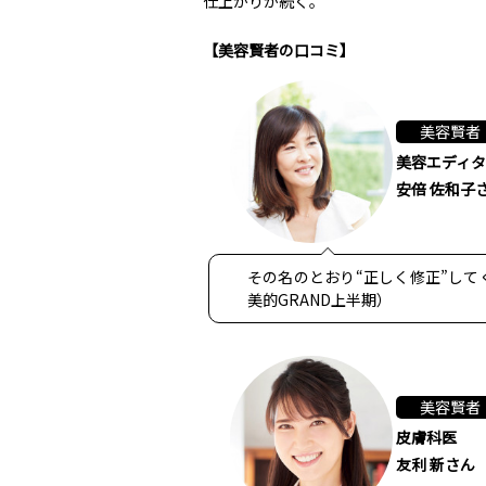
仕上がりが続く。
【美容賢者の口コミ】
美容賢者
美容エディ
安倍 佐和子
その名のとおり“正しく修正”して
美的GRAND上半期）
美容賢者
皮膚科医
友利 新さん