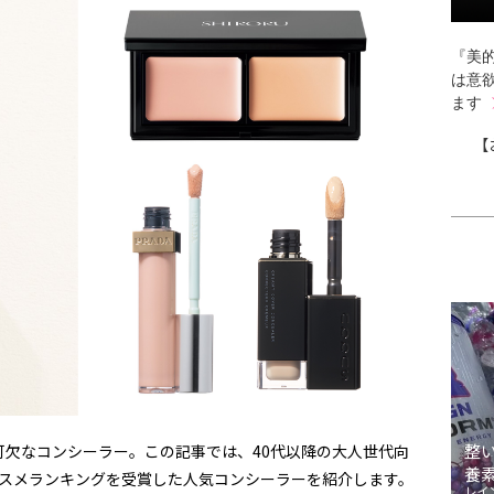
『美的
は意
ます
【
整
可欠なコンシーラー。この記事では、40代以降の大人世代向
養
コスメランキングを受賞した人気コンシーラーを紹介します。
レイ