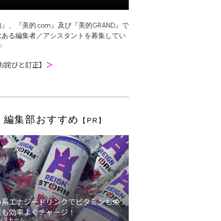
』、『美的.com』及び『美的GRAND』で
欲ある編集者／アシスタントを募集してい
お詫びと訂正】
＞
編集部おすすめ
【PR】
い系エナジードリンクでビタミンも栄
素も効率よくチャージ！
ンストーム