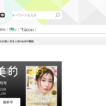
SDGs
ための使い方を人気H&Mが解説
月号
22日
,100
最新号