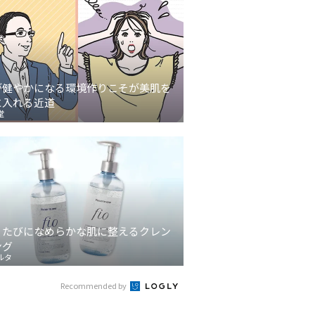
が健やかになる環境作りこそが美肌を
に入れる近道
堂
うたびになめらかな肌に整えるクレン
ング
ルタ
Recommended by