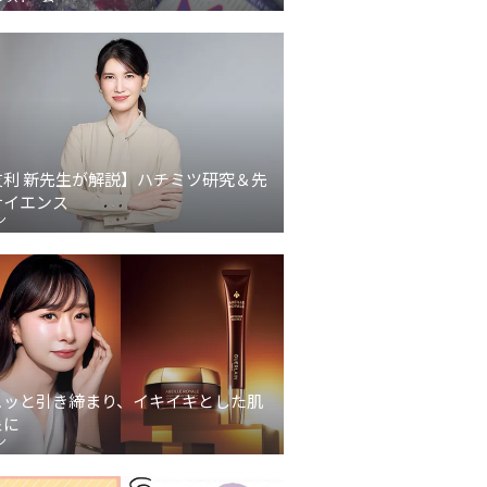
友利 新先生が解説】ハチミツ研究＆先
サイエンス
ン
ュッと引き締まり、イキイキとした肌
象に
ン