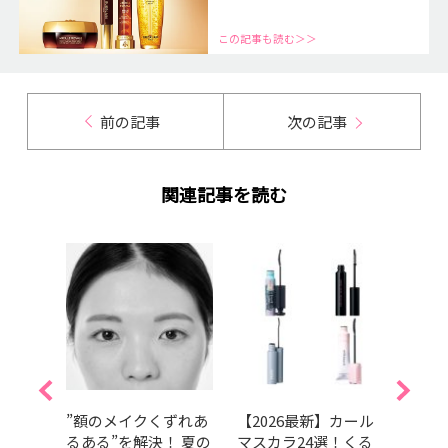
この記事も読む＞＞
前の記事
次の記事
関連記事を読む
026
”額のメイクくずれあ
【2026最新】カール
イエ
半期・
るある”を解決！ 夏の
マスカラ24選！くる
クアイ