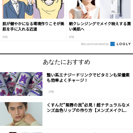
肌が健やかになる環境作りこそが美
朝クレンジングでメイク映えする潤
肌を手に入れる近道
い美肌へ
(PR)
(PR)
Recommended by
あなたにおすすめ
整い系エナジードリンクでビタミンも栄養素
も効率よくチャージ！
（PR）
くすんだ“紫唇の民”必見！超ナチュラルなメ
ンズ血色リップの作り方【メンズメイクL...