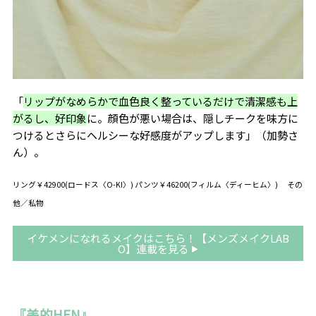
「
リップがなめらかで血色良く整っているだけで清潔感も上
がるし、好印象
に。顔色が悪い場合は、隠しチークを味方に
つけるとさらにヘルシーな好感度がアップします
」（加勢さ
ん）。
リング￥42900(ロードス〈O-KI〉) パンツ￥46200(フィルム〈ディーヒム〉) その
他／私物
イケメンになれるメイクはこちら！【メンズメイクLAB
O】連載を見る
『美的HEN』