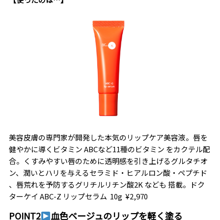
美容皮膚の専門家が開発した本気のリップケア美容液
。
唇を
健やかに導くビタミン
ABC
など
11
種のビタミン をカクテル配
合
。
くすみやすい唇のために
透明感を引き上げるグ
ルタチオ
ン
、
潤いとハリを与えるセラミド・ヒアルロン酸・ペプチド
、
唇荒れを予防するグリチルリチン酸
2K
など
も
搭載
。
ドク
ターケイ ABC-Z リップセラム 10g ¥2
,
970
POINT2
血色ベージュのリップを軽く塗る