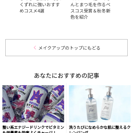
ス
くずれに強いおすす
んとまつ毛を作るベ
選！
部
めコスメ4選
スコス受賞＆秋冬新
おす
ベー
色を紹介
解が
メイクアップのトップにもどる
あなたにおすすめの記事
整い系エナジードリンクでビタミン
洗うたびになめらかな肌に整えるク
も栄養素も効率よくチャージ！
レンジング