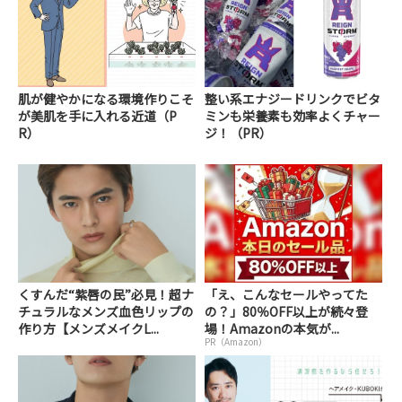
肌が健やかになる環境作りこそ
整い系エナジードリンクでビタ
が美肌を手に入れる近道（P
ミンも栄養素も効率よくチャー
R）
ジ！（PR）
くすんだ“紫唇の民”必見！超ナ
「え、こんなセールやってた
チュラルなメンズ血色リップの
の？」80％OFF以上が続々登
作り方【メンズメイクL...
場！Amazonの本気が...
PR（Amazon）