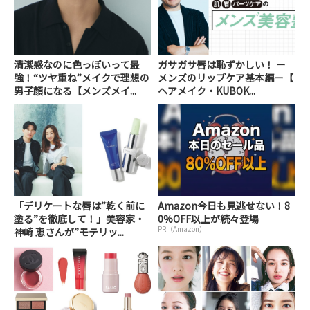
清潔感なのに色っぽいって最
ガサガサ唇は恥ずかしい！ ー
強！“ツヤ重ね”メイクで理想の
メンズのリップケア基本編ー【
男子顔になる【メンズメイ...
ヘアメイク・KUBOK...
「デリケートな唇は”乾く前に
Amazon今日も見逃せない！8
塗る”を徹底して！」美容家・
0%OFF以上が続々登場
PR（Amazon）
神崎 恵さんが”モテリッ...