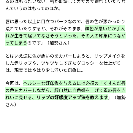
る
のは
もったいない。唇が乾燥してカサカサ荒れていたりな
んていうのはもってのほか。
唇は思った以上に目立つパーツなので、唇の色が悪かったり
荒れていたりすると、それがそのまま、
顔色が悪いとか手入
れが生きて届いてなさそうといった、その人の印象につなが
ってしまう
のです」（加勢さん）
とはいえ逆に色が悪いのをカバーしようと、リップメイクを
した赤リップや、ツヤツヤしすぎたグロッシーな仕上がり
は、現実ではやはり少し浮いた印象に。
今回は、
ヘルシーな好印象を与えるには必須の「くすんだ唇
の色をカバーしながら、超自然に血色感を上げて素の唇をき
れいに見せる、
リップの好感度アップ法を教えます
」（加勢
さん）