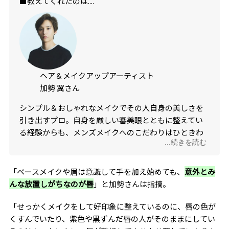
■教えてくれたのは....
ヘア＆メイクアップアーティスト
加勢 翼さん
シンプル＆おしゃれなメイクでその人自身の美しさを
引き出すプロ。自身を厳しい審美眼とともに整えてい
る経験からも、メンズメイクへのこだわりはひときわ
...続きを読む
高い。こだわりは“隣にいておかしくない自然なメイク
感”。かつ、清潔感や好感度、爽やかさだけでなく、
「触れてみたい」「思わず見てしまう」衝動まで引き
「ベースメイクや眉は意識して手を加え始めても、
意外とみ
起こすカッコよさを目指す。
んな放置しがちなのが唇
」と加勢さんは指摘。
「せっかくメイクをして好印象に整えているのに、唇の色が
くすんでいたり、紫色や黒ずんだ唇の人がそのままにしてい