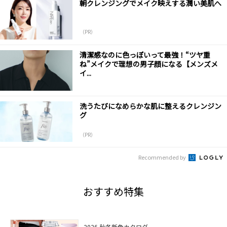
朝クレンジングでメイク映えする潤い美肌へ
（PR）
清潔感なのに色っぽいって最強！“ツヤ重
ね”メイクで理想の男子顔になる【メンズメ
イ...
洗うたびになめらかな肌に整えるクレンジン
グ
（PR）
Recommended by
おすすめ特集
2026 秋冬新色カタログ