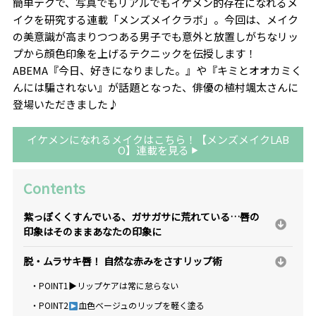
簡単テクで、写真でもリアルでもイケメン的存在になれるメ
イクを研究する連載「メンズメイクラボ」。今回は、メイク
の美意識が高まりつつある男子でも意外と放置しがちなリッ
プから顔色印象を上げるテクニックを伝授します！
ABEMA『今日、好きになりました。』や『キミとオオカミく
んには騙されない』が話題となった、俳優の植村颯太さんに
登場いただきました♪
イケメンになれるメイクはこちら！【メンズメイクLAB
O】連載を見る
Contents
紫っぽくくすんでいる、ガサガサに荒れている…唇の
印象はそのままあなたの印象に
脱・ムラサキ唇！ 自然な赤みをさすリップ術
・POINT1▶︎リップケアは常に怠らない
・POINT2
血色ベージュのリップを軽く塗る