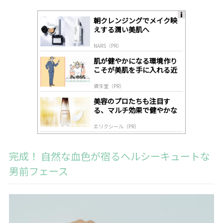
朝クレンジングでメイク映
A
えする潤い美肌へ
ds
by
NARS（PR）
lo
gl
肌が健やかになる環境作り
y
こそが美肌を手に入れる近
道
資生堂（PR）
美容のプロたちも注目す
る、マルチ効果で健やかな
肌へ導く高機能美容液
エリクシール（PR）
完成！ 自然な血色が宿るヘルシーキュートな
男前フェース