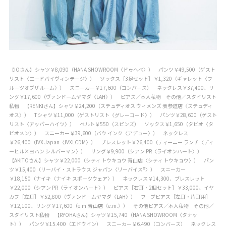
【IOさん】シャツ￥8,090（HANA SHOWROOM〈ドゥへべ〉） パンツ￥49,500（ゲスト
リスト〈二ードバイヴィンテージ〉） ソックス［3足セット］￥1,320（ギャレット〈フ
ルーツオブザルーム〉） スニーカー￥17,600（コンバース） ネックレス￥37,400、リ
ング￥17,600（ヴァンドームヤマダ〈LAH〉） ピアス／本人私物 その他／スタイリスト
私物 【RENKIさん】シャツ￥24,200（ステュディオス ウィメンズ 表参道店〈ステュディ
オス〉） Tシャツ￥11,000（ゲストリスト〈グレーコード〉） パンツ￥28,600（ゲスト
リスト〈アッパーハイツ〉） ベルト￥550（スピンズ） ソックス￥1,650（タビオ〈タ
ビオメン〉） スニーカー￥39,600（バウ インク〈アデュー〉） ネックレス
￥26,400（IVX Japan〈IVXLCDM〉） ブレスレット￥26,400（ティーニー ランチ〈ディ
ーヒル×ヨハン シルバーマン〉） リング￥9,900（シアン PR〈ライオンハート〉）
【AKITOさん】シャツ￥22,000（シティ トウキョウ 青山店〈シティ トウキョウ〉） パン
ツ￥15,400（リーバイ・ストラウス ジャパン〈リーバイス®〉） スニーカー
￥18,150（ナイキ〈ナイキ スポーツウェア〉） ネックレス￥14,300、ブレスレット
￥22,000（シアン PR〈ライオンハート〉） ピアス［右耳・2個セット］￥33,000、イヤ
カフ［左耳］￥52,800（ヴァンドームヤマダ〈LAH〉） フープピアス［左耳・片耳用］
￥12,100、リング￥17,600（e.m.青山店〈e.m.〉） その他ピアス／本人私物 その他／
スタイリスト私物 【RYOHAさん】シャツ￥15,740（HANA SHOWROOM〈タナッ
ト〉） パンツ￥15,400（エドウイン） スニーカー￥6,490（コンバース） ネックレス