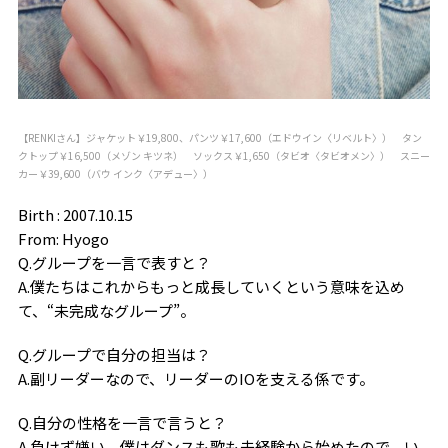
【RENKIさん】ジャケット￥19,800、パンツ￥17,600（エドウイン〈リベルト〉） タン
クトップ￥16,500（メゾン キツネ） ソックス￥1,650（タビオ〈タビオメン〉） スニー
カー￥39,600（バウ インク〈アデュー〉）
Birth : 2007.10.15
From: Hyogo
Q.グループを一言で表すと？
A.僕たちはこれからもっと成長していくという意味を込め
て、“未完成なグループ”。
Q.グループで自分の担当は？
A.副リーダーなので、リーダーのIOを支える係です。
Q.自分の性格を一言で言うと？
A.負けず嫌い。僕はダンスも歌も未経験から始めたので、い