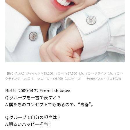
【RYOHAさん】ジャケット￥35,200、パンツ￥27,500（カルバン・クライン〈カルバン・
クライン ジーンズ〉） スニーカー￥6,490（コンバース） その他／スタイリスト私物
Birth : 2009.04.22 From: Ishikawa
Q.グループを一言で表すと？
A.僕たちのコンセプトでもあるので、“青春”。
Q.グループで自分の担当は？
A.明るいハッピー担当！