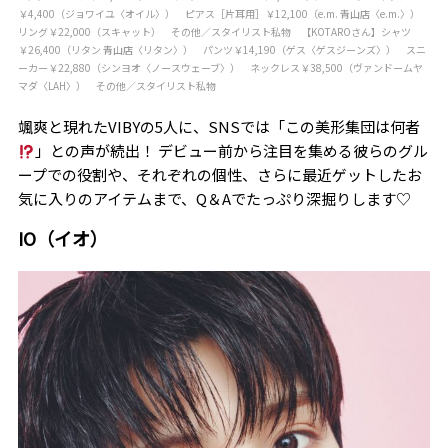
￥4,400（ジョワイユ〈オイル〉） ピアス［片耳用］￥12,100（e.m. 青山店〈e.m.〉）
リング￥22,000（スキャット） その他／スタイリスト私物 【KOTAROさん】シャツ
￥26,400（リタン 青山店〈リタン〉） パンツ￥14,190（ゲス〈ゲスジーンズ〉） スニ
ーカー￥22,880（シンヨオ〈ノースウェーブ〉） ネックレス￥38,500（ヴァンドームヤ
マダ〈LAH〉） その他／スタイリスト私物
颯爽と現れたVIBYの5人に、SNSでは「この美形集団は何者
」との声が続出！ デビュー前から注目を集める彼らのグル
ープでの役割や、それぞれの個性、さらに最近ゲットしたお
気に入りのアイテムまで、Q＆Aでたっぷり深掘りします♡
IO（イオ）