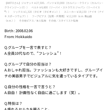
【AKITOさん】ジャケット￥27,500、パンツ￥33,000（カルバン・クライン〈カルバン・
クラインジーンズ〉） ベルト￥6,600（リーバイ・ストラウス ジャパン〈リーバイス
®〉） ソックス￥1,320（タビオ〈タビオメン〉） スニーカー￥18,150（ナイキ〈ナイ
キ スポーツウェア〉） フープピアス［左耳・片耳用］￥12,100（e.m. 青山店
〈e.m.〉） その他ピアス／本人私物 その他／スタイリスト私物
Birth : 2008.02.06
From: Hokkaido
Q.グループを一言で表すと？
A.全員10代なので、“フレッシュ”！
Q.グループで自分の担当は？
A.おしゃれ担当。ファッションも大好きですし、グループイ
チの美容男子でビジュアルに気を遣っているタイプです。
Q.自分の性格を一言で言うと？
A.自由！ 計画性なく自由に過ごします（笑）。
Q.特技は？
A.盛れるセルカを撮ること。