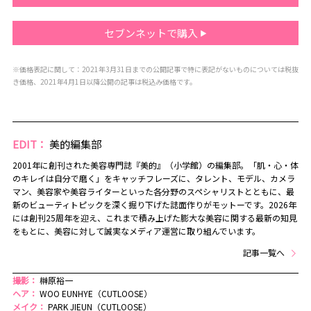
セブンネットで購入
※価格表記に関して：2021年3月31日までの公開記事で特に表記がないものについては税抜
き価格、2021年4月1日以降公開の記事は税込み価格です。
EDIT：
美的編集部
2001年に創刊された美容専門誌『美的』（小学館）の編集部。「肌・心・体
のキレイは自分で磨く」をキャッチフレーズに、タレント、モデル、カメラ
マン、美容家や美容ライターといった各分野のスペシャリストとともに、最
新のビューティトピックを深く掘り下げた誌面作りがモットーです。2026年
には創刊25周年を迎え、これまで積み上げた膨大な美容に関する最新の知見
をもとに、美容に対して誠実なメディア運営に取り組んでいます。
記事一覧へ
撮影：
榊原裕一
ヘア：
WOO EUNHYE（CUTLOOSE）
メイク：
PARK JIEUN（CUTLOOSE）