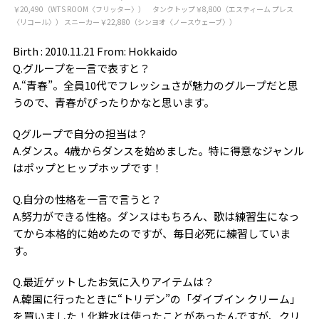
￥20,490（WTS ROOM〈フリッター〉） タンクトップ￥8,800（エスティーム プレス
〈リコール〉） スニーカー￥22,880（シンヨオ〈ノースウェーブ〉）
Birth : 2010.11.21 From: Hokkaido
Q.グループを一言で表すと？
A.“青春”。全員10代でフレッシュさが魅力のグループだと思
うので、青春がぴったりかなと思います。
Qグループで自分の担当は？
A.ダンス。4歳からダンスを始めました。特に得意なジャンル
はポップとヒップホップです！
Q.自分の性格を一言で言うと？
A.努力ができる性格。ダンスはもちろん、歌は練習生になっ
てから本格的に始めたのですが、毎日必死に練習していま
す。
Q.最近ゲットしたお気に入りアイテムは？
A.韓国に行ったときに“トリデン”の「ダイブイン クリーム」
を買いました！化粧水は使ったことがあったんですが、クリ