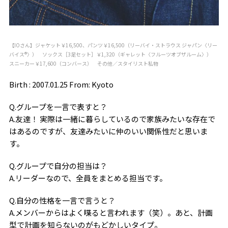
【IOさん】ジャケット￥16,500、パンツ￥16,500（リーバイ・ストラウス ジャパン〈リー
バイス®〉） ソックス［3足セット］￥1,320（ギャレット〈フルーツオブザルーム〉）
スニーカー￥17,600（コンバース） その他／スタイリスト私物
Birth : 2007.01.25 From: Kyoto
Q.グループを一言で表すと？
A.友達！ 実際は一緒に暮らしているので家族みたいな存在で
はあるのですが、友達みたいに仲のいい関係性だと思いま
す。
Q.グループで自分の担当は？
A.リーダーなので、全員をまとめる担当です。
Q.自分の性格を一言で言うと？
A.メンバーからはよく喋ると言われます（笑）。あと、計画
型で計画を知らないのがもどかしいタイプ。