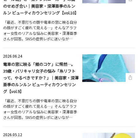
のせめぎ合い｜美容家・深澤亜季のルン
ルン ビューティカウンセリング【vol.10】
「最近、不意打ちの鏡や電車の窓に映る自分
の顔がすごく疲れて見える…」そんなアラフ
ォー女性のリアルな悩みに美容家・深澤亜季
さんが回答。SNSの症例レポに迷いなが…
2026.06.24
電車の窓に映る「頬のコケ」に愕然…。
39歳・バリキャリ女子の悩み「糸リフト
って、やるべきですか？」｜美容家・深澤
亜季のルンルン ビューティカウンセリン
グ【vol.9】
「最近、不意打ちの鏡や電車の窓に映る自分
の顔がすごく疲れて見える…」そんなアラフ
ォー女性のリアルな悩みに美容家・深澤亜季
さんが回答。SNSの症例レポに迷いなが…
2026.05.12