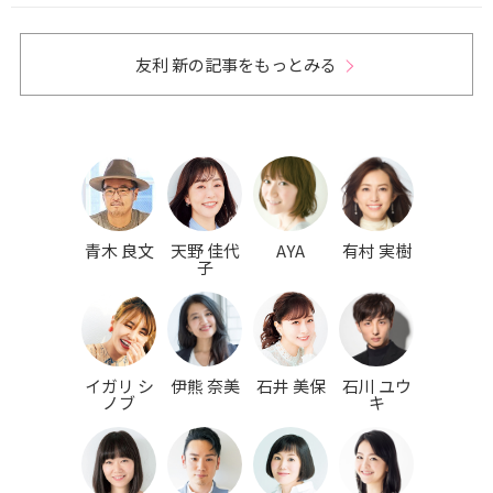
友利 新の記事をもっとみる
青木 良文
天野 佳代
AYA
有村 実樹
子
イガリ シ
伊熊 奈美
石井 美保
石川 ユウ
ノブ
キ