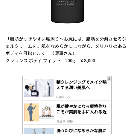
「脂肪がつきやすい腰周り〜お尻には、脂肪を分解させるジ
ェルクリームを。肌をなめらかにしながら、メリハリのある
ボディを目指せます」（深澤さん）
クラランス ボディ フィット 200g ￥8,000
朝クレンジングでメイク映
A
えする潤い美肌へ
ds
by
NARS（PR）
lo
gl
肌が健やかになる環境作り
y
こそが美肌を手に入れる近
道
資生堂（PR）
洗うたびになめらかな肌に