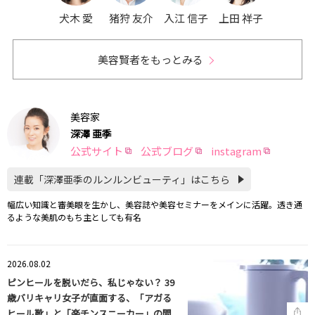
犬木 愛
猪狩 友介
入江 信子
上田 祥子
美容賢者をもっとみる
美容家
深澤 亜季
公式サイト
公式ブログ
instagram
連載「深澤亜季のルンルンビューティ」はこちら
幅広い知識と審美眼を生かし、美容誌や美容セミナーをメインに活躍。透き通
るような美肌のもち主としても有名
2026.08.02
ピンヒールを脱いだら、私じゃない？ 39
歳バリキャリ女子が直面する、「アガる
ヒール靴」と「楽チンスニーカー」の間