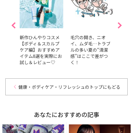
入浴剤
新作ひんやりコスメ
毛穴の開き、ニオ
【20
やクナ
【ボディ＆スカルプ
イ、ムダ毛…トラブ
電1
ス受
ケア編】おすすめア
ルの多い夏の“清潔
賞・
ドを
イテム8選を実際にお
感”はここで差がつ
アイ
試し＆レビュー♡
く！
健康・ボディケア・リフレッシュのトップにもどる
あなたにおすすめの記事