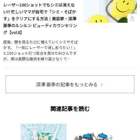
レーザー100ショットでもシミは消えな
い!? 忙しいママが自宅で「シミ・そばか
す」をクリアにする方法｜美容家・深澤
亜季のルンルン ビューティカウンセリン
グ【vol.8】
産後、鏡を見るたびに増えていくシミやそば
かす。「一気にレーザーで消し去りたい！」
と100ショット打つ気合を見せたIHさんです
が、実は高額な施術を繰り返さなくて…
深澤 亜季の記事をもっとみる
関連記事を読む