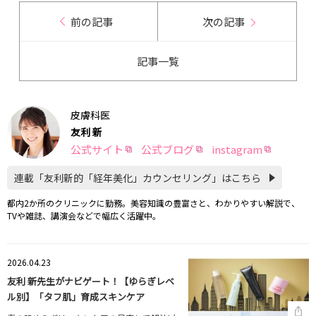
前の記事
次の記事
記事一覧
皮膚科医
友利 新
公式サイト
公式ブログ
instagram
連載「友利新的「経年美化」カウンセリング」はこちら
都内2か所のクリニックに勤務。美容知識の豊富さと、わかりやすい解説で、
TVや雑誌、講演会などで幅広く活躍中。
2026.04.23
友利 新先生がナビゲート！【ゆらぎレベ
ル別】「タフ肌」育成スキンケア