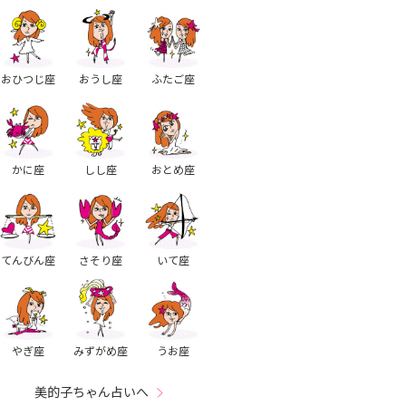
おひつじ座
おうし座
ふたご座
かに座
しし座
おとめ座
てんびん座
さそり座
いて座
やぎ座
みずがめ座
うお座
美的子ちゃん占いへ