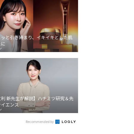
ュッと引き締まり、イキイキとした肌
象に
ン
友利 新先生が解説】ハチミツ研究＆先
サイエンス
ン
Recommended by