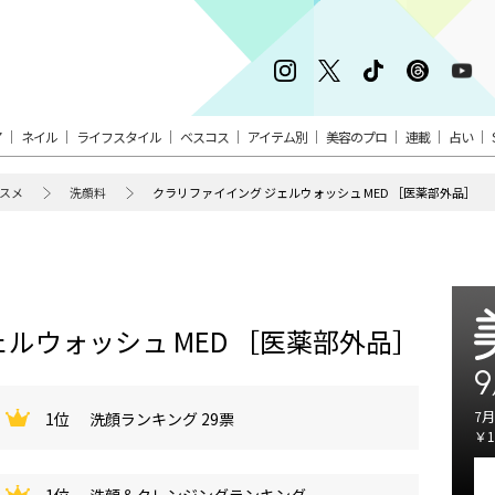
ア
ネイル
ライフスタイル
ベスコス
アイテム別
美容のプロ
連載
占い
スメ
洗顔料
クラリファイイング ジェルウォッシュ MED ［医薬部外品］
ルウォッシュ MED ［医薬部外品］
9
7月
1位
洗顔ランキング 29票
￥1