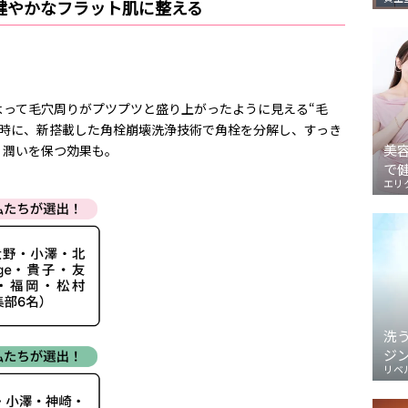
健やかなフラット肌に整える
よって毛穴周りがプツプツと盛り上がったように見える“毛
同時に、新搭載した角栓崩壊洗浄技術で角栓を分解し、すっき
美
、潤いを保つ効果も。
で
エリ
洗
ジ
リベ