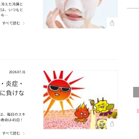
に冷えた冷房と
夏は、いつもと
を今…
すべて読む
2026.07.31
・炎症・
に負けな
は、毎日のスキ
寿命は45日！
…
すべて読む