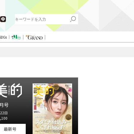
SDGs
月号
22日
,100
最新号