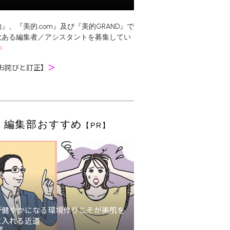
』、『美的.com』及び『美的GRAND』で
欲ある編集者／アシスタントを募集してい
お詫びと訂正】
＞
編集部おすすめ
【PR】
が健やかになる環境作りこそが美肌を
に入れる近道
堂