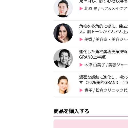
見た目も、触り心地も角栓
北原 果 / ヘア&メイ
角栓を多角的に捉え、除去
大。肌トーンがどんどん上が
美香 / 美容家・美容ジ
進化した角栓崩壊洗浄技術に
GRAND上半期）
木津 由美子 / 美容ジャ
濃密な感触に進化し、毛穴
す（2026美的GRAND上半
貴子 / 松倉クリニック
商品を購入する