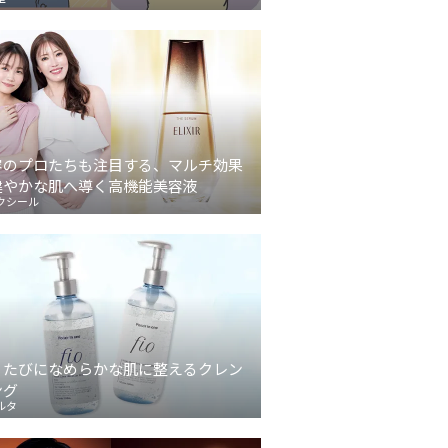
容のプロたちも注目する、マルチ効果
健やかな肌へ導く高機能美容液
クシール
うたびになめらかな肌に整えるクレン
ング
ルタ