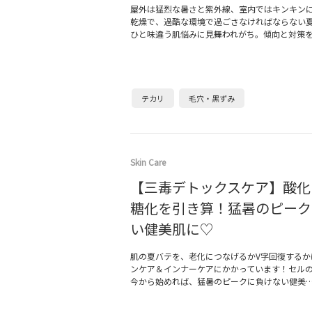
屋外は猛烈な暑さと紫外線、室内ではキンキン
乾燥で、過酷な環境で過ごさなければならない
ひと味違う肌悩みに見舞われがち。傾向と対策
テカリ
毛穴・黒ずみ
Skin Care
【三毒デトックスケア】酸化
糖化を引き算！猛暑のピーク
い健美肌に♡
肌の夏バテを、老化につなげるかV字回復するか
ンケア＆インナーケアにかかっています！セルの
今から始めれば、猛暑のピークに負けない健美