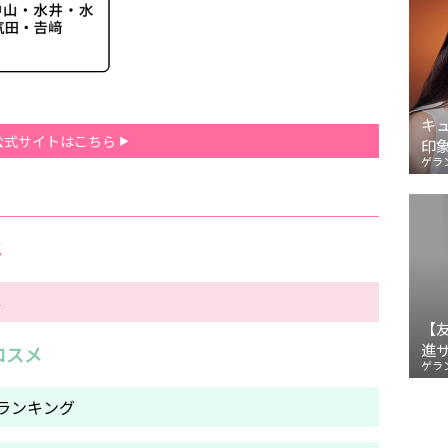
キ
公式サイトはこちら
印
ゲラ
メ
票
【
進
コスメ
ゲラ
ランキング